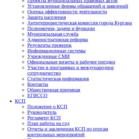
Проекты муниципальных правовых актов
Установленные формы обращений и заявлений
Оценка эффективности деятельности
Защита населения
Антитеррористическая комиссия города Кургана
Полномочия, задачи и функции
Муниципальная служба
Административная реформа
Результаты проверок
Информационные системы
Учрежденные СМИ
Официальные визиты и рабочие поездки
Участие в программах и международное
сотрудничество
Статистическая информация
Контакты
Общественная приемная
ЕГИССО
КСП
Положение о КСП
Руководитель
Регламент КСП
План работы на год
Отчеты и заключения КСП по итогам
контрольных мероприятий