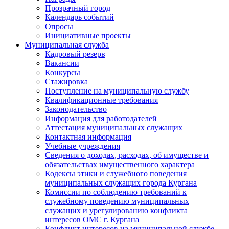
Прозрачный город
Календарь событий
Опросы
Инициативные проекты
Муниципальная служба
Кадровый резерв
Вакансии
Конкурсы
Стажировка
Поступление на муниципальную службу
Квалификационные требования
Законодательство
Информация для работодателей
Аттестация муниципальных служащих
Контактная информация
Учебные учреждения
Сведения о доходах, расходах, об имуществе и
обязательствах имущественного характера
Кодексы этики и служебного поведения
муниципальных служащих города Кургана
Комиссии по соблюдению требований к
служебному поведению муниципальных
служащих и урегулированию конфликта
интересов ОМС г. Кургана
Конфликт интересов на муниципальной службе