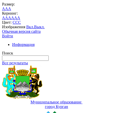
Размер:
A
A
A
Кернинг:
AA
AA
AA
Цвет:
C
C
C
Изображения
Вкл.
Выкл.
Обычная версия сайта
Войти
Информация
Поиск
Все результаты
Муниципальное образование
город Курган