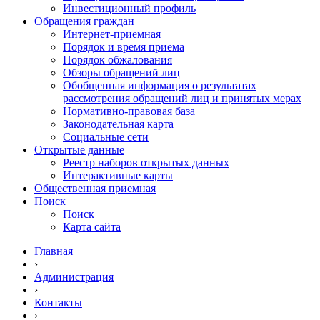
Инвестиционный профиль
Обращения граждан
Интернет-приемная
Порядок и время приема
Порядок обжалования
Обзоры обращений лиц
Обобщенная информация о результатах
рассмотрения обращений лиц и принятых мерах
Нормативно-правовая база
Законодательная карта
Социальные сети
Открытые данные
Реестр наборов открытых данных
Интерактивные карты
Общественная приемная
Поиск
Поиск
Карта сайта
Главная
›
Администрация
›
Контакты
›