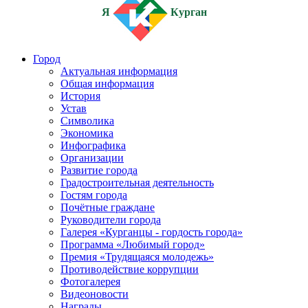
Я
Курган
Город
Актуальная информация
Общая информация
История
Устав
Символика
Экономика
Инфографика
Организации
Развитие города
Градостроительная деятельность
Гостям города
Почётные граждане
Руководители города
Галерея «Курганцы - гордость города»
Программа «Любимый город»
Премия «Трудящаяся молодежь»
Противодействие коррупции
Фотогалерея
Видеоновости
Награды