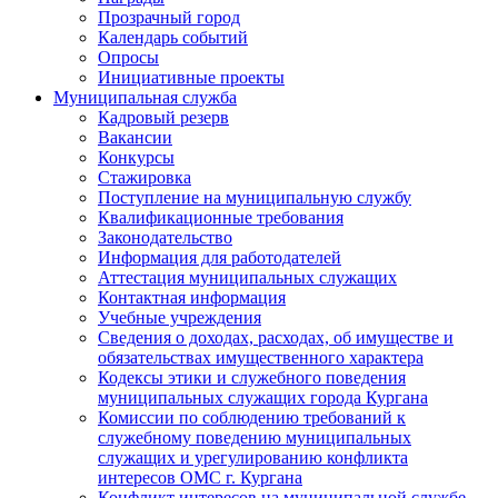
Прозрачный город
Календарь событий
Опросы
Инициативные проекты
Муниципальная служба
Кадровый резерв
Вакансии
Конкурсы
Стажировка
Поступление на муниципальную службу
Квалификационные требования
Законодательство
Информация для работодателей
Аттестация муниципальных служащих
Контактная информация
Учебные учреждения
Сведения о доходах, расходах, об имуществе и
обязательствах имущественного характера
Кодексы этики и служебного поведения
муниципальных служащих города Кургана
Комиссии по соблюдению требований к
служебному поведению муниципальных
служащих и урегулированию конфликта
интересов ОМС г. Кургана
Конфликт интересов на муниципальной службе