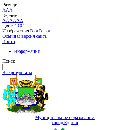
Размер:
A
A
A
Кернинг:
AA
AA
AA
Цвет:
C
C
C
Изображения
Вкл.
Выкл.
Обычная версия сайта
Войти
Информация
Поиск
Все результаты
Муниципальное образование
город Курган