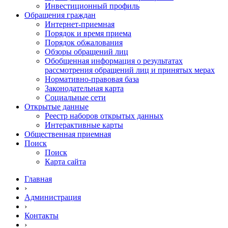
Инвестиционный профиль
Обращения граждан
Интернет-приемная
Порядок и время приема
Порядок обжалования
Обзоры обращений лиц
Обобщенная информация о результатах
рассмотрения обращений лиц и принятых мерах
Нормативно-правовая база
Законодательная карта
Социальные сети
Открытые данные
Реестр наборов открытых данных
Интерактивные карты
Общественная приемная
Поиск
Поиск
Карта сайта
Главная
›
Администрация
›
Контакты
›