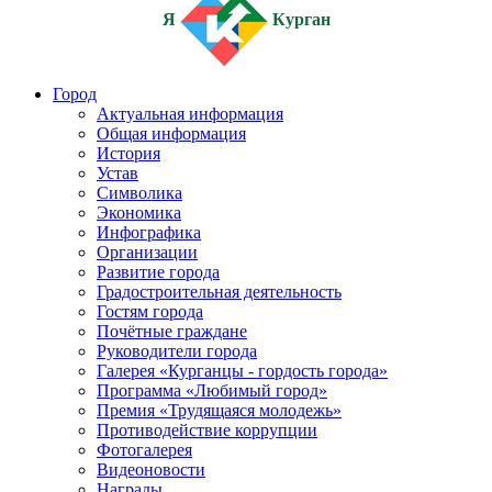
Я
Курган
Город
Актуальная информация
Общая информация
История
Устав
Символика
Экономика
Инфографика
Организации
Развитие города
Градостроительная деятельность
Гостям города
Почётные граждане
Руководители города
Галерея «Курганцы - гордость города»
Программа «Любимый город»
Премия «Трудящаяся молодежь»
Противодействие коррупции
Фотогалерея
Видеоновости
Награды