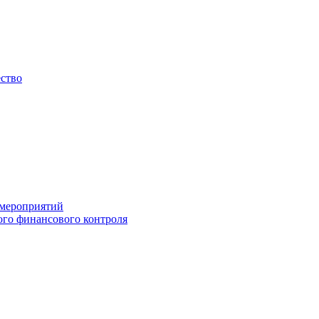
ество
 мероприятий
го финансового контроля