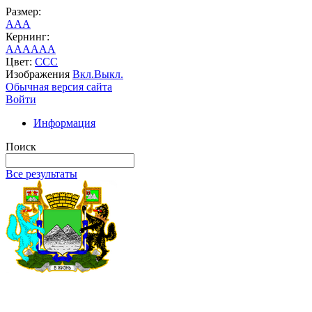
Размер:
A
A
A
Кернинг:
AA
AA
AA
Цвет:
C
C
C
Изображения
Вкл.
Выкл.
Обычная версия сайта
Войти
Информация
Поиск
Все результаты