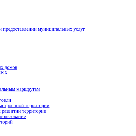
 предоставлении муниципальных услуг
ых домов
 ЖКХ
пальным маршрутам
говли
застроенной территории
м развитии территории
спользование
иторий