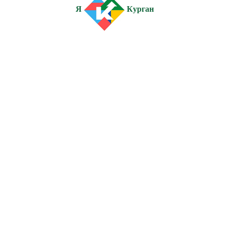
Я
Курган