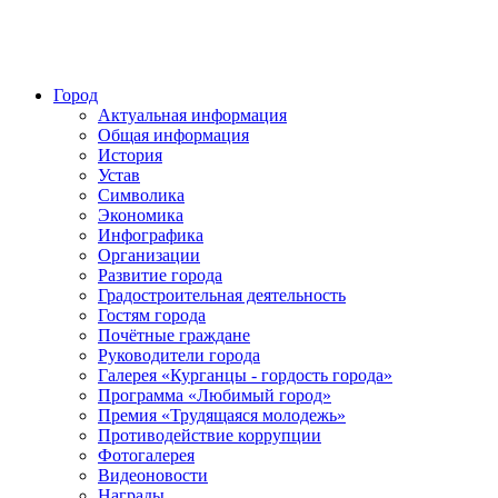
Город
Актуальная информация
Общая информация
История
Устав
Символика
Экономика
Инфографика
Организации
Развитие города
Градостроительная деятельность
Гостям города
Почётные граждане
Руководители города
Галерея «Курганцы - гордость города»
Программа «Любимый город»
Премия «Трудящаяся молодежь»
Противодействие коррупции
Фотогалерея
Видеоновости
Награды