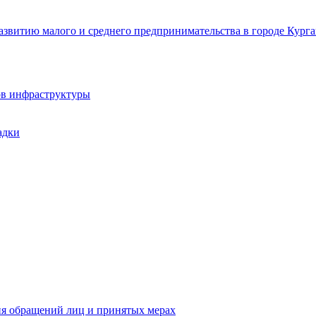
звитию малого и среднего предпринимательства в городе Курга
ов инфраструктуры
адки
ия обращений лиц и принятых мерах