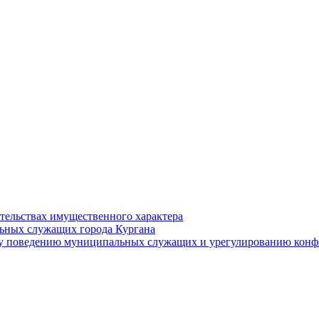
ательствах имущественного характера
ьных служащих города Кургана
у поведению муниципальных служащих и урегулированию конфл