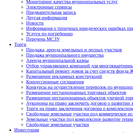
Мониторинг качества муниципальных услуг
Электронные сервисы
Предварительная запись
Другая информация
Новости
Информация о типичных юридических ошибках при
Услуги по погребению
Перечень МСЗУ
Торги
Продажа, аренда земельных и лесных участков
Продажа муниципального имущества
Аренда муниципальной казны
Отбор управляющих компаний для многоквартирн
Капитальный ремонт домов за счет средств фонда
Размещение рекламных конструкций
Концессионные соглашения
Конкурсы на осуществление перевозок по муници
Размещение нестационарных торговых объектов
Размещение нестационарных объектов уличной тор
Аукционы на право заключить договор о развитии 
Торги на право заключения договора о комплексно
Свободные земельные участки под коммерческое и
Земельные участки под комплексное развитие терр
Свободные земельные участки
Инвесторам