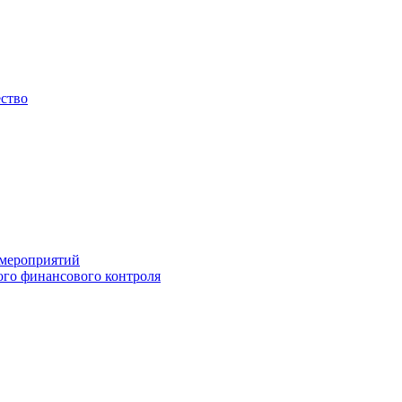
ество
 мероприятий
го финансового контроля