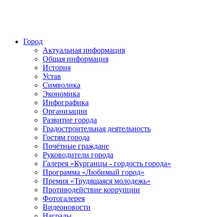
Город
Актуальная информация
Общая информация
История
Устав
Символика
Экономика
Инфографика
Организации
Развитие города
Градостроительная деятельность
Гостям города
Почётные граждане
Руководители города
Галерея «Курганцы - гордость города»
Программа «Любимый город»
Премия «Трудящаяся молодежь»
Противодействие коррупции
Фотогалерея
Видеоновости
Награды