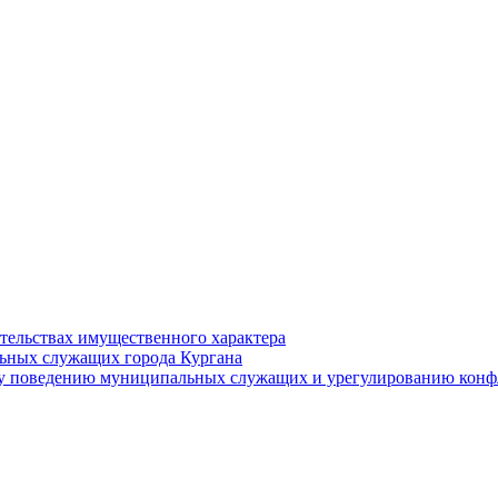
ательствах имущественного характера
ьных служащих города Кургана
у поведению муниципальных служащих и урегулированию конфл