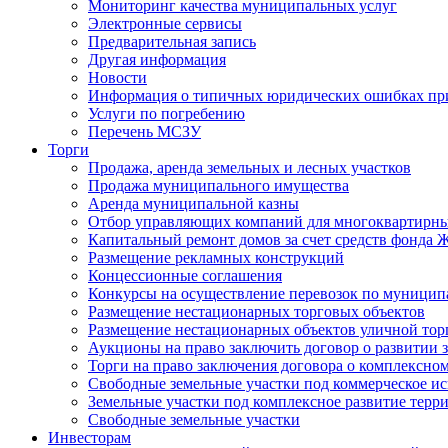
Мониторинг качества муниципальных услуг
Электронные сервисы
Предварительная запись
Другая информация
Новости
Информация о типичных юридических ошибках при
Услуги по погребению
Перечень МСЗУ
Торги
Продажа, аренда земельных и лесных участков
Продажа муниципального имущества
Аренда муниципальной казны
Отбор управляющих компаний для многоквартирн
Капитальный ремонт домов за счет средств фонда
Размещение рекламных конструкций
Концессионные соглашения
Конкурсы на осуществление перевозок по муници
Размещение нестационарных торговых объектов
Размещение нестационарных объектов уличной тор
Аукционы на право заключить договор о развитии 
Торги на право заключения договора о комплексно
Свободные земельные участки под коммерческое и
Земельные участки под комплексное развитие терр
Свободные земельные участки
Инвесторам