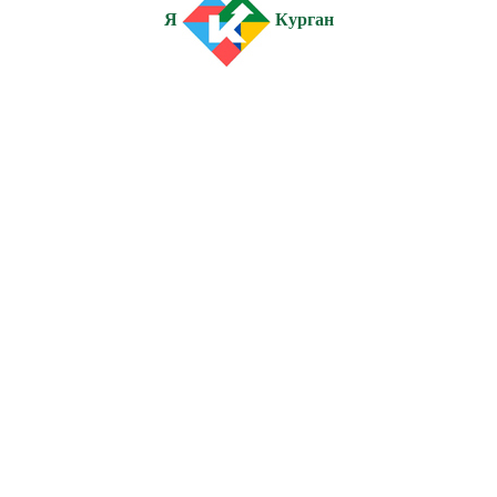
Я
Курган