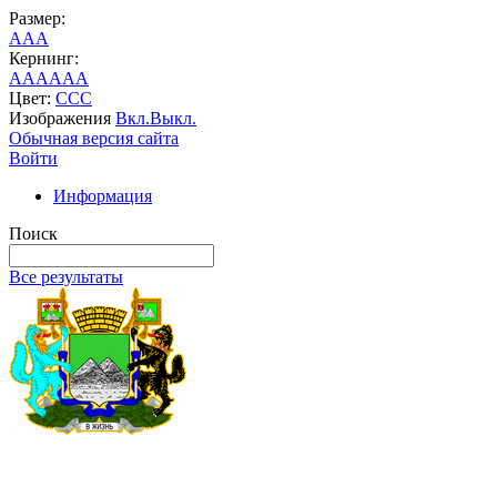
Размер:
A
A
A
Кернинг:
AA
AA
AA
Цвет:
C
C
C
Изображения
Вкл.
Выкл.
Обычная версия сайта
Войти
Информация
Поиск
Все результаты