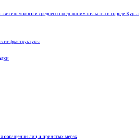
звитию малого и среднего предпринимательства в городе Курга
ов инфраструктуры
адки
ия обращений лиц и принятых мерах