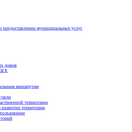
 предоставлении муниципальных услуг
ых домов
 ЖКХ
пальным маршрутам
говли
застроенной территории
м развитии территории
спользование
иторий