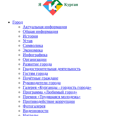
Я
Курган
Город
Актуальная информация
Общая информация
История
Устав
Символика
Экономика
Инфографика
Организации
Развитие города
Градостроительная деятельность
Гостям города
Почётные граждане
Руководители города
Галерея «Курганцы - гордость города»
Программа «Любимый город»
Премия «Трудящаяся молодежь»
Противодействие коррупции
Фотогалерея
Видеоновости
Награды