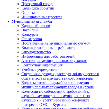
Прозрачный город
Календарь событий
Опросы
Инициативные проекты
Муниципальная служба
Кадровый резерв
Вакансии
Конкурсы
Стажировка
Поступление на муниципальную службу
Квалификационные требования
Законодательство
Информация для работодателей
Аттестация муниципальных служащих
Контактная информация
Учебные учреждения
Сведения о доходах, расходах, об имуществе и
обязательствах имущественного характера
Кодексы этики и служебного поведения
муниципальных служащих города Кургана
Комиссии по соблюдению требований к
служебному поведению муниципальных
служащих и урегулированию конфликта
интересов ОМС г. Кургана
Конфликт интересов на муниципальной службе