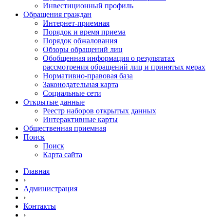
Инвестиционный профиль
Обращения граждан
Интернет-приемная
Порядок и время приема
Порядок обжалования
Обзоры обращений лиц
Обобщенная информация о результатах
рассмотрения обращений лиц и принятых мерах
Нормативно-правовая база
Законодательная карта
Социальные сети
Открытые данные
Реестр наборов открытых данных
Интерактивные карты
Общественная приемная
Поиск
Поиск
Карта сайта
Главная
›
Администрация
›
Контакты
›