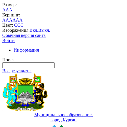
Размер:
A
A
A
Кернинг:
AA
AA
AA
Цвет:
C
C
C
Изображения
Вкл.
Выкл.
Обычная версия сайта
Войти
Информация
Поиск
Все результаты
Муниципальное образование
город Курган