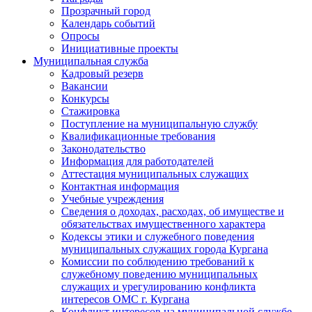
Прозрачный город
Календарь событий
Опросы
Инициативные проекты
Муниципальная служба
Кадровый резерв
Вакансии
Конкурсы
Стажировка
Поступление на муниципальную службу
Квалификационные требования
Законодательство
Информация для работодателей
Аттестация муниципальных служащих
Контактная информация
Учебные учреждения
Сведения о доходах, расходах, об имуществе и
обязательствах имущественного характера
Кодексы этики и служебного поведения
муниципальных служащих города Кургана
Комиссии по соблюдению требований к
служебному поведению муниципальных
служащих и урегулированию конфликта
интересов ОМС г. Кургана
Конфликт интересов на муниципальной службе