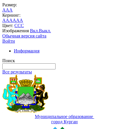
Размер:
A
A
A
Кернинг:
AA
AA
AA
Цвет:
C
C
C
Изображения
Вкл.
Выкл.
Обычная версия сайта
Войти
Информация
Поиск
Все результаты
Муниципальное образование
город Курган