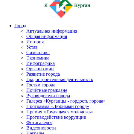
Я
Курган
Город
Актуальная информация
Общая информация
История
Устав
Символика
Экономика
Инфографика
Организации
Развитие города
Градостроительная деятельность
Гостям города
Почётные граждане
Руководители города
Галерея «Курганцы - гордость города»
Программа «Любимый город»
Премия «Трудящаяся молодежь»
Противодействие коррупции
Фотогалерея
Видеоновости
Награды