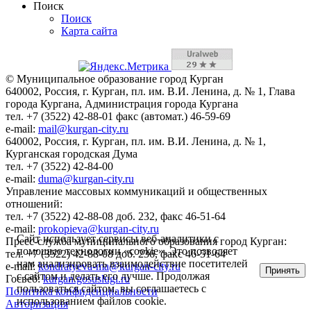
Поиск
Поиск
Карта сайта
© Муниципальное образование город Курган
640002, Россия, г. Курган, пл. им. В.И. Ленина, д. № 1, Глава
города Кургана, Администрация города Кургана
тел. +7 (3522) 42-88-01 факс (автомат.) 46-59-69
e-mail:
mail@kurgan-city.ru
640002, Россия, г. Курган, пл. им. В.И. Ленина, д. № 1,
Курганская городская Дума
тел. +7 (3522) 42-84-00
e-mail:
duma@kurgan-city.ru
Управление массовых коммуникаций и общественных
отношений:
тел. +7 (3522) 42-88-08 доб. 232, факс 46-51-64
e-mail:
prokopieva@kurgan-city.ru
Сайт использует сервисы веб-аналитики с
Пресс-служба муниципального образования город Курган:
помощью технологии «cookie». Это позволяет
тел. +7 (3522) 42-88-08 доб. 236, факс 46-51-64
нам анализировать взаимодействие посетителей
e-mail:
kondratyeva-ma@kurgan-city.ru
Принять
с сайтом и делать его лучше. Продолжая
Госвеб:
kurgan.gosuslugi.ru
пользоваться сайтом, вы соглашаетесь с
Политика конфиденциальности
использованием файлов cookie.
Авторизация