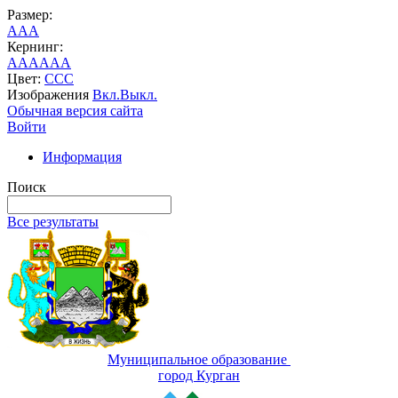
Размер:
A
A
A
Кернинг:
AA
AA
AA
Цвет:
C
C
C
Изображения
Вкл.
Выкл.
Обычная версия сайта
Войти
Информация
Поиск
Все результаты
Муниципальное образование
город Курган