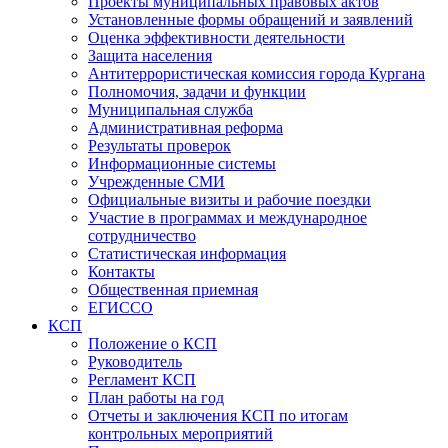
Проекты муниципальных правовых актов
Установленные формы обращений и заявлений
Оценка эффективности деятельности
Защита населения
Антитеррористическая комиссия города Кургана
Полномочия, задачи и функции
Муниципальная служба
Административная реформа
Результаты проверок
Информационные системы
Учрежденные СМИ
Официальные визиты и рабочие поездки
Участие в программах и международное
сотрудничество
Статистическая информация
Контакты
Общественная приемная
ЕГИССО
КСП
Положение о КСП
Руководитель
Регламент КСП
План работы на год
Отчеты и заключения КСП по итогам
контрольных мероприятий