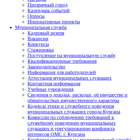
Прозрачный город
Календарь событий
Опросы
Инициативные проекты
Муниципальная служба
Кадровый резерв
Вакансии
Конкурсы
Стажировка
Поступление на муниципальную службу
Квалификационные требования
Законодательство
Информация для работодателей
Аттестация муниципальных служащих
Контактная информация
Учебные учреждения
Сведения о доходах, расходах, об имуществе и
обязательствах имущественного характера
Кодексы этики и служебного поведения
муниципальных служащих города Кургана
Комиссии по соблюдению требований к
служебному поведению муниципальных
служащих и урегулированию конфликта
интересов ОМС г. Кургана
Конфликт интересов на муниципальной службе