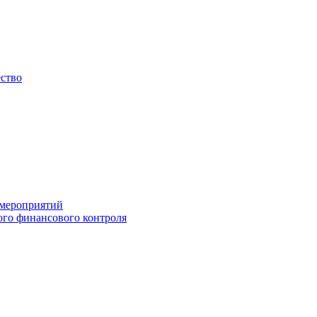
ество
 мероприятий
го финансового контроля