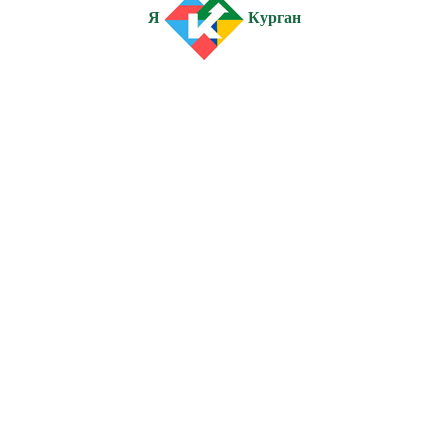
Я
Курган