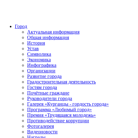
Город
Актуальная информация
Общая информация
История
Устав
Символика
Экономика
Инфографика
Организации
Развитие города
Градостроительная деятельность
Гостям города
Почётные граждане
Руководители города
Галерея «Курганцы - гордость города»
Программа «Любимый город»
Премия «Трудящаяся молодежь»
Противодействие коррупции
Фотогалерея
Видеоновости
Награды