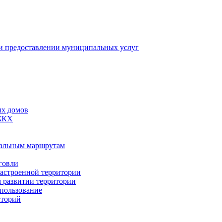
 предоставлении муниципальных услуг
ых домов
 ЖКХ
пальным маршрутам
говли
застроенной территории
м развитии территории
спользование
иторий