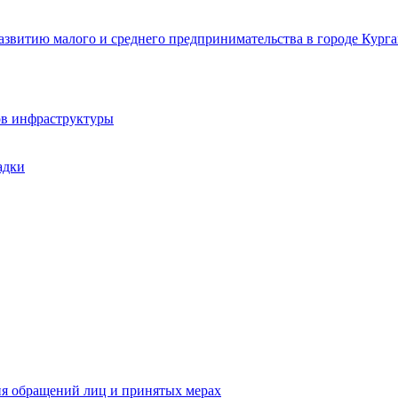
звитию малого и среднего предпринимательства в городе Курга
ов инфраструктуры
адки
ия обращений лиц и принятых мерах