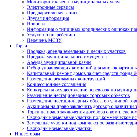
Мониторинг качества муниципальных услуг
Электронные сервисы
Предварительная запись
Другая информация
Новости
Информация о типичных юридических ошибках при
Услуги по погребению
Перечень МСЗУ
Торги
Продажа, аренда земельных и лесных участков
Продажа муниципального имущества
Аренда муниципальной казны
Отбор управляющих компаний для многоквартирн
Капитальный ремонт домов за счет средств фонда
Размещение рекламных конструкций
Концессионные соглашения
Конкурсы на осуществление перевозок по муници
Размещение нестационарных торговых объектов
Размещение нестационарных объектов уличной тор
Аукционы на право заключить договор о развитии 
Торги на право заключения договора о комплексно
Свободные земельные участки под коммерческое и
Земельные участки под комплексное развитие терр
Свободные земельные участки
Инвесторам