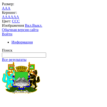
Размер:
A
A
A
Кернинг:
AA
AA
AA
Цвет:
C
C
C
Изображения
Вкл.
Выкл.
Обычная версия сайта
Войти
Информация
Поиск
Все результаты