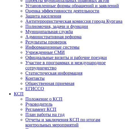
Проекты муниципальных правовых актов
Установленные формы обращений и заявлений
Оценка эффективности деятельности
Защита населения
Антитеррористическая комиссия города Кургана
Полномочия, задачи и функции
Муниципальная служба
Административная реформа
Результаты проверок
Информационные системы
Учрежденные СМИ
Официальные визиты и рабочие поездки
Участие в программах и международное
сотрудничество
Статистическая информация
Контакты
Общественная приемная
ЕГИССО
КСП
Положение о КСП
Руководитель
Регламент КСП
План работы на год
Отчеты и заключения КСП по итогам
контрольных мероприятий