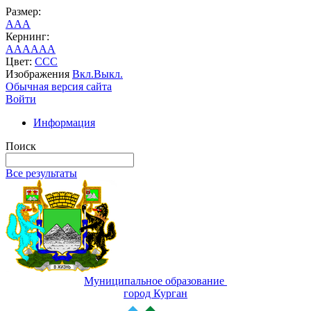
Размер:
A
A
A
Кернинг:
AA
AA
AA
Цвет:
C
C
C
Изображения
Вкл.
Выкл.
Обычная версия сайта
Войти
Информация
Поиск
Все результаты
Муниципальное образование
город Курган