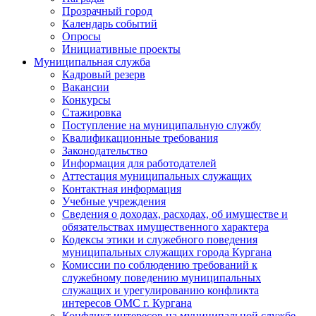
Прозрачный город
Календарь событий
Опросы
Инициативные проекты
Муниципальная служба
Кадровый резерв
Вакансии
Конкурсы
Стажировка
Поступление на муниципальную службу
Квалификационные требования
Законодательство
Информация для работодателей
Аттестация муниципальных служащих
Контактная информация
Учебные учреждения
Сведения о доходах, расходах, об имуществе и
обязательствах имущественного характера
Кодексы этики и служебного поведения
муниципальных служащих города Кургана
Комиссии по соблюдению требований к
служебному поведению муниципальных
служащих и урегулированию конфликта
интересов ОМС г. Кургана
Конфликт интересов на муниципальной службе