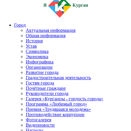
Я
Курган
Город
Актуальная информация
Общая информация
История
Устав
Символика
Экономика
Инфографика
Организации
Развитие города
Градостроительная деятельность
Гостям города
Почётные граждане
Руководители города
Галерея «Курганцы - гордость города»
Программа «Любимый город»
Премия «Трудящаяся молодежь»
Противодействие коррупции
Фотогалерея
Видеоновости
Награды