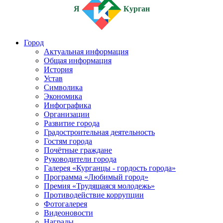
Я
Курган
Город
Актуальная информация
Общая информация
История
Устав
Символика
Экономика
Инфографика
Организации
Развитие города
Градостроительная деятельность
Гостям города
Почётные граждане
Руководители города
Галерея «Курганцы - гордость города»
Программа «Любимый город»
Премия «Трудящаяся молодежь»
Противодействие коррупции
Фотогалерея
Видеоновости
Награды