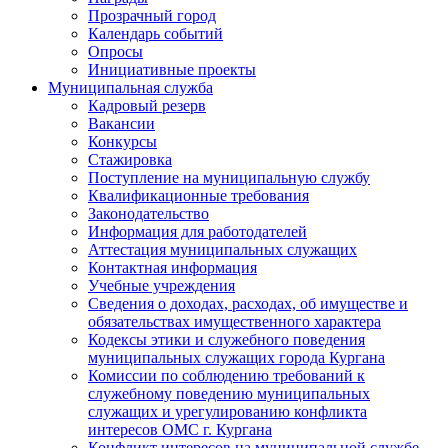
Прозрачный город
Календарь событий
Опросы
Инициативные проекты
Муниципальная служба
Кадровый резерв
Вакансии
Конкурсы
Стажировка
Поступление на муниципальную службу
Квалификационные требования
Законодательство
Информация для работодателей
Аттестация муниципальных служащих
Контактная информация
Учебные учреждения
Сведения о доходах, расходах, об имуществе и
обязательствах имущественного характера
Кодексы этики и служебного поведения
муниципальных служащих города Кургана
Комиссии по соблюдению требований к
служебному поведению муниципальных
служащих и урегулированию конфликта
интересов ОМС г. Кургана
Конфликт интересов на муниципальной службе