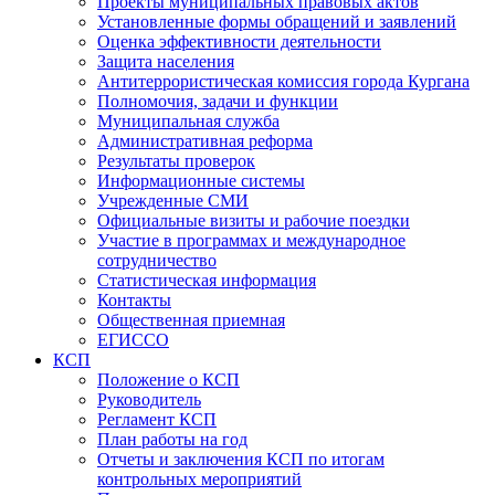
Проекты муниципальных правовых актов
Установленные формы обращений и заявлений
Оценка эффективности деятельности
Защита населения
Антитеррористическая комиссия города Кургана
Полномочия, задачи и функции
Муниципальная служба
Административная реформа
Результаты проверок
Информационные системы
Учрежденные СМИ
Официальные визиты и рабочие поездки
Участие в программах и международное
сотрудничество
Статистическая информация
Контакты
Общественная приемная
ЕГИССО
КСП
Положение о КСП
Руководитель
Регламент КСП
План работы на год
Отчеты и заключения КСП по итогам
контрольных мероприятий