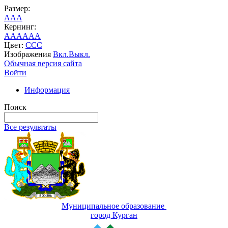
Размер:
A
A
A
Кернинг:
AA
AA
AA
Цвет:
C
C
C
Изображения
Вкл.
Выкл.
Обычная версия сайта
Войти
Информация
Поиск
Все результаты
Муниципальное образование
город Курган