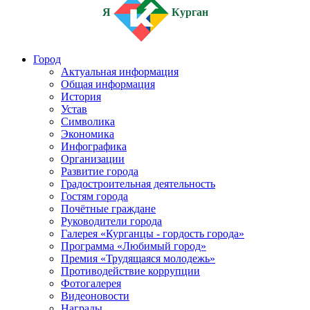
Я
Курган
Город
Актуальная информация
Общая информация
История
Устав
Символика
Экономика
Инфографика
Организации
Развитие города
Градостроительная деятельность
Гостям города
Почётные граждане
Руководители города
Галерея «Курганцы - гордость города»
Программа «Любимый город»
Премия «Трудящаяся молодежь»
Противодействие коррупции
Фотогалерея
Видеоновости
Награды