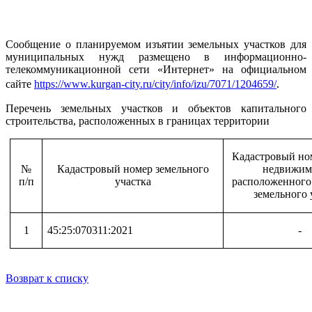
Сообщение о планируемом изъятии земельных участков для
муниципальных нужд размещено в информационно-
телекоммуникационной сети «Интернет» на официальном
.
сайте
https://www.kurgan-city.ru/city/info/izu/7071/1204659/
Перечень земельных участков и объектов капитального
строительства, расположенных в границах территории
Кадастровый но
№
Кадастровый номер земельного
недвижим
п/п
участка
расположенного
земельного 
1
45:25:070311:2021
-
Возврат к списку