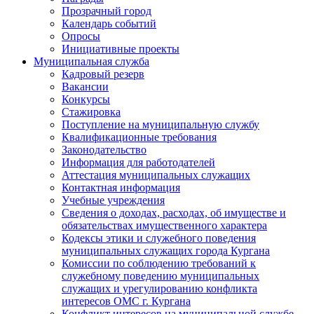
Прозрачный город
Календарь событий
Опросы
Инициативные проекты
Муниципальная служба
Кадровый резерв
Вакансии
Конкурсы
Стажировка
Поступление на муниципальную службу
Квалификационные требования
Законодательство
Информация для работодателей
Аттестация муниципальных служащих
Контактная информация
Учебные учреждения
Сведения о доходах, расходах, об имуществе и
обязательствах имущественного характера
Кодексы этики и служебного поведения
муниципальных служащих города Кургана
Комиссии по соблюдению требований к
служебному поведению муниципальных
служащих и урегулированию конфликта
интересов ОМС г. Кургана
Конфликт интересов на муниципальной службе