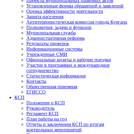
Проекты муниципальных правовых актов
Установленные формы обращений и заявлений
Оценка эффективности деятельности
Защита населения
Антитеррористическая комиссия города Кургана
Полномочия, задачи и функции
Муниципальная служба
Административная реформа
Результаты проверок
Информационные системы
Учрежденные СМИ
Официальные визиты и рабочие поездки
Участие в программах и международное
сотрудничество
Статистическая информация
Контакты
Общественная приемная
ЕГИССО
КСП
Положение о КСП
Руководитель
Регламент КСП
План работы на год
Отчеты и заключения КСП по итогам
контрольных мероприятий