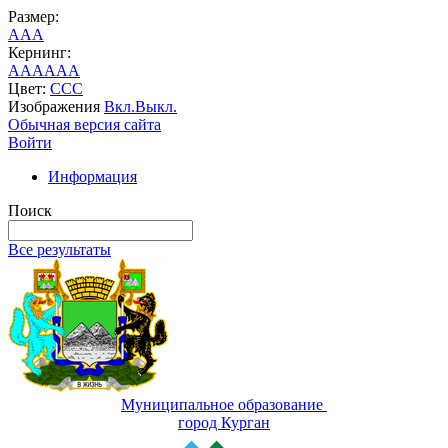
Размер:
A
A
A
Кернинг:
AA
AA
AA
Цвет:
C
C
C
Изображения
Вкл.
Выкл.
Обычная версия сайта
Войти
Информация
Поиск
Все результаты
Муниципальное образование
город Курган