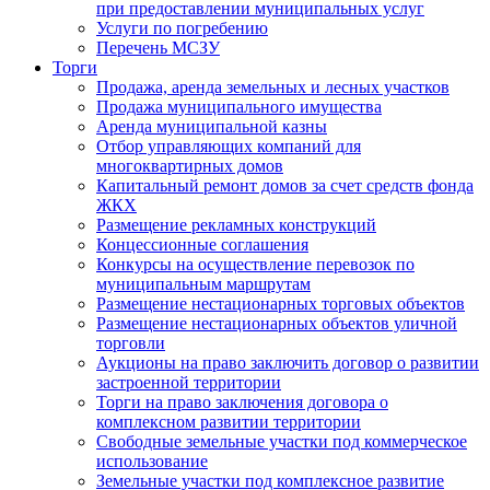
при предоставлении муниципальных услуг
Услуги по погребению
Перечень МСЗУ
Торги
Продажа, аренда земельных и лесных участков
Продажа муниципального имущества
Аренда муниципальной казны
Отбор управляющих компаний для
многоквартирных домов
Капитальный ремонт домов за счет средств фонда
ЖКХ
Размещение рекламных конструкций
Концессионные соглашения
Конкурсы на осуществление перевозок по
муниципальным маршрутам
Размещение нестационарных торговых объектов
Размещение нестационарных объектов уличной
торговли
Аукционы на право заключить договор о развитии
застроенной территории
Торги на право заключения договора о
комплексном развитии территории
Свободные земельные участки под коммерческое
использование
Земельные участки под комплексное развитие