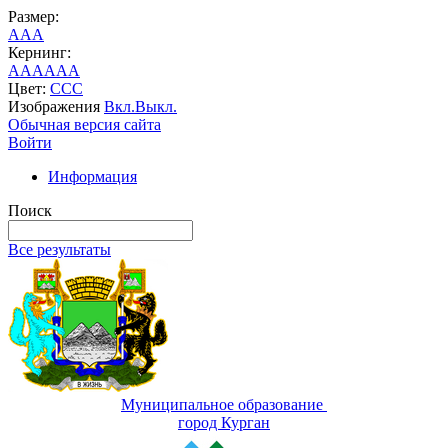
Размер:
A
A
A
Кернинг:
AA
AA
AA
Цвет:
C
C
C
Изображения
Вкл.
Выкл.
Обычная версия сайта
Войти
Информация
Поиск
Все результаты
Муниципальное образование
город Курган