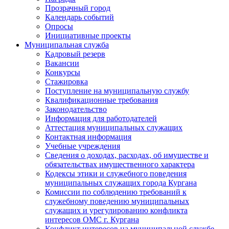
Прозрачный город
Календарь событий
Опросы
Инициативные проекты
Муниципальная служба
Кадровый резерв
Вакансии
Конкурсы
Стажировка
Поступление на муниципальную службу
Квалификационные требования
Законодательство
Информация для работодателей
Аттестация муниципальных служащих
Контактная информация
Учебные учреждения
Сведения о доходах, расходах, об имуществе и
обязательствах имущественного характера
Кодексы этики и служебного поведения
муниципальных служащих города Кургана
Комиссии по соблюдению требований к
служебному поведению муниципальных
служащих и урегулированию конфликта
интересов ОМС г. Кургана
Конфликт интересов на муниципальной службе