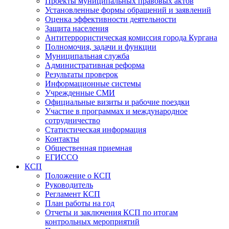
Проекты муниципальных правовых актов
Установленные формы обращений и заявлений
Оценка эффективности деятельности
Защита населения
Антитеррористическая комиссия города Кургана
Полномочия, задачи и функции
Муниципальная служба
Административная реформа
Результаты проверок
Информационные системы
Учрежденные СМИ
Официальные визиты и рабочие поездки
Участие в программах и международное
сотрудничество
Статистическая информация
Контакты
Общественная приемная
ЕГИССО
КСП
Положение о КСП
Руководитель
Регламент КСП
План работы на год
Отчеты и заключения КСП по итогам
контрольных мероприятий