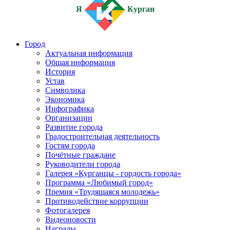
Я
Курган
Город
Актуальная информация
Общая информация
История
Устав
Символика
Экономика
Инфографика
Организации
Развитие города
Градостроительная деятельность
Гостям города
Почётные граждане
Руководители города
Галерея «Курганцы - гордость города»
Программа «Любимый город»
Премия «Трудящаяся молодежь»
Противодействие коррупции
Фотогалерея
Видеоновости
Награды