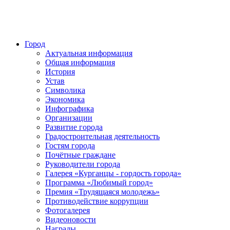
Город
Актуальная информация
Общая информация
История
Устав
Символика
Экономика
Инфографика
Организации
Развитие города
Градостроительная деятельность
Гостям города
Почётные граждане
Руководители города
Галерея «Курганцы - гордость города»
Программа «Любимый город»
Премия «Трудящаяся молодежь»
Противодействие коррупции
Фотогалерея
Видеоновости
Награды