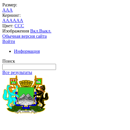
Размер:
A
A
A
Кернинг:
AA
AA
AA
Цвет:
C
C
C
Изображения
Вкл.
Выкл.
Обычная версия сайта
Войти
Информация
Поиск
Все результаты