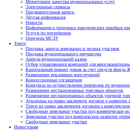
Мониторинг качества муниципальных услуг
Электронные сервисы
Предварительная запись
Другая информация
Новости
Информация о типичных юридических ошибках при
Услуги по погребению
Перечень МСЗУ
Торги
Продажа, аренда земельных и лесных участков
Продажа муниципального имущества
Аренда муниципальной казны
Отбор управляющих компаний для многоквартирн
Капитальный ремонт домов за счет средств фонда
Размещение рекламных конструкций
Концессионные соглашения
Конкурсы на осуществление перевозок по муници
Размещение нестационарных торговых объектов
Размещение нестационарных объектов уличной тор
Аукционы на право заключить договор о развитии 
Торги на право заключения договора о комплексно
Свободные земельные участки под коммерческое и
Земельные участки под комплексное развитие терр
Свободные земельные участки
Инвесторам