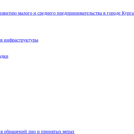
звитию малого и среднего предпринимательства в городе Курга
ов инфраструктуры
адки
ия обращений лиц и принятых мерах