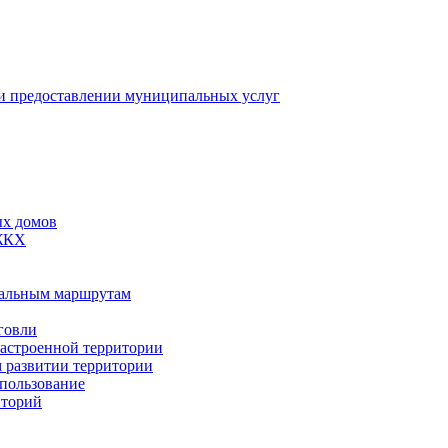
 предоставлении муниципальных услуг
ых домов
 ЖКХ
пальным маршрутам
говли
застроенной территории
м развитии территории
спользование
иторий