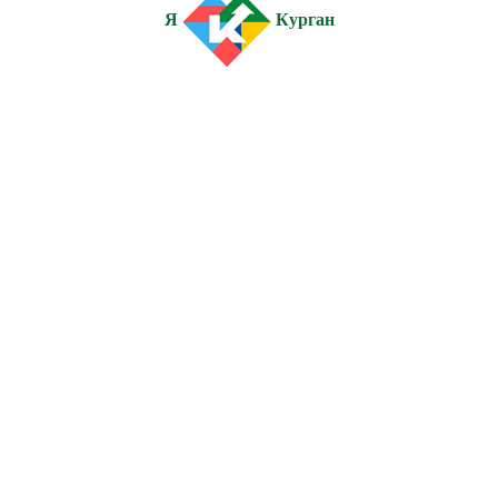
Я
Курган