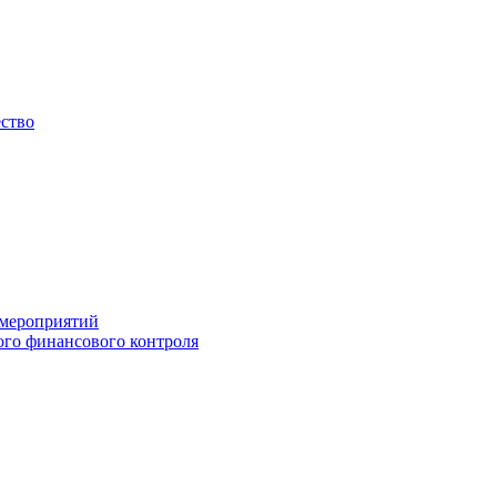
ество
 мероприятий
го финансового контроля