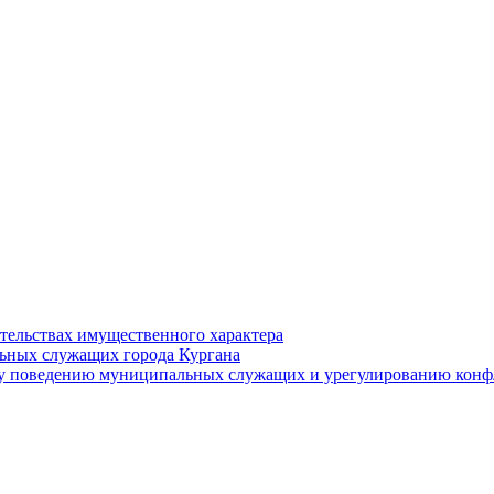
ательствах имущественного характера
ьных служащих города Кургана
у поведению муниципальных служащих и урегулированию конфл