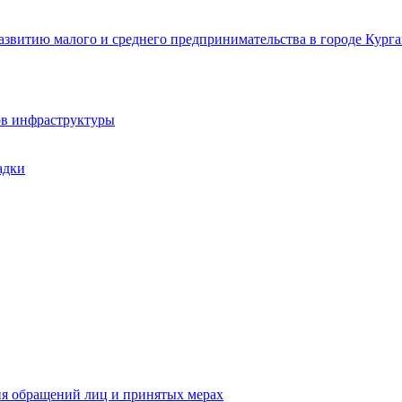
звитию малого и среднего предпринимательства в городе Курга
ов инфраструктуры
адки
ия обращений лиц и принятых мерах