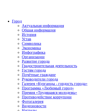
Город
Актуальная информация
Общая информация
История
Устав
Символика
Экономика
Инфографика
Организации
Развитие города
Градостроительная деятельность
Гостям города
Почётные граждане
Руководители города
Галерея «Курганцы - гордость города»
Программа «Любимый город»
Премия «Трудящаяся молодежь»
Противодействие коррупции
Фотогалерея
Видеоновости
Награды