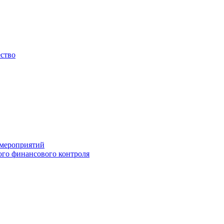
ество
 мероприятий
го финансового контроля