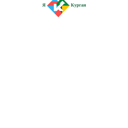
Я
Курган