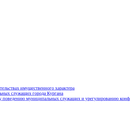
ательствах имущественного характера
ьных служащих города Кургана
у поведению муниципальных служащих и урегулированию конфл