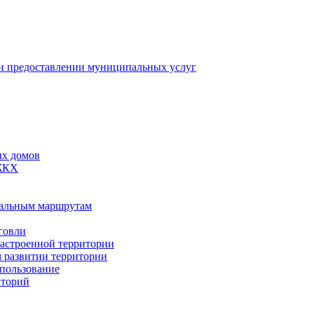
 предоставлении муниципальных услуг
ых домов
 ЖКХ
пальным маршрутам
говли
застроенной территории
м развитии территории
спользование
иторий