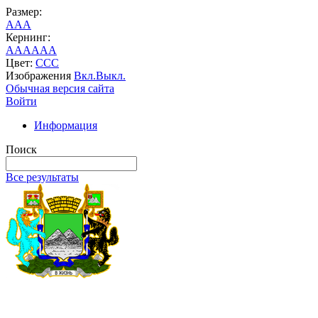
Размер:
A
A
A
Кернинг:
AA
AA
AA
Цвет:
C
C
C
Изображения
Вкл.
Выкл.
Обычная версия сайта
Войти
Информация
Поиск
Все результаты