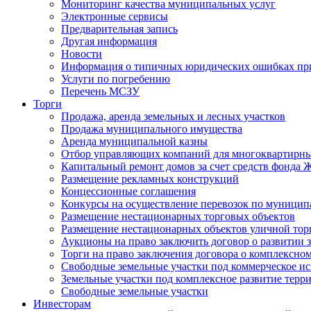
Мониторинг качества муниципальных услуг
Электронные сервисы
Предварительная запись
Другая информация
Новости
Информация о типичных юридических ошибках при
Услуги по погребению
Перечень МСЗУ
Торги
Продажа, аренда земельных и лесных участков
Продажа муниципального имущества
Аренда муниципальной казны
Отбор управляющих компаний для многоквартирн
Капитальный ремонт домов за счет средств фонда
Размещение рекламных конструкций
Концессионные соглашения
Конкурсы на осуществление перевозок по муници
Размещение нестационарных торговых объектов
Размещение нестационарных объектов уличной тор
Аукционы на право заключить договор о развитии 
Торги на право заключения договора о комплексно
Свободные земельные участки под коммерческое и
Земельные участки под комплексное развитие терр
Свободные земельные участки
Инвесторам