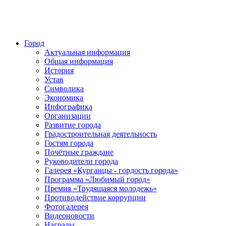
Город
Актуальная информация
Общая информация
История
Устав
Символика
Экономика
Инфографика
Организации
Развитие города
Градостроительная деятельность
Гостям города
Почётные граждане
Руководители города
Галерея «Курганцы - гордость города»
Программа «Любимый город»
Премия «Трудящаяся молодежь»
Противодействие коррупции
Фотогалерея
Видеоновости
Награды