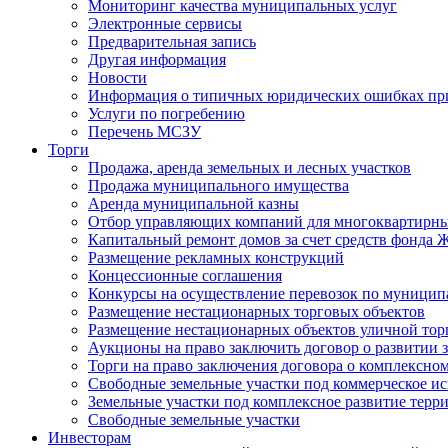
Мониторинг качества муниципальных услуг
Электронные сервисы
Предварительная запись
Другая информация
Новости
Информация о типичных юридических ошибках при
Услуги по погребению
Перечень МСЗУ
Торги
Продажа, аренда земельных и лесных участков
Продажа муниципального имущества
Аренда муниципальной казны
Отбор управляющих компаний для многоквартирн
Капитальный ремонт домов за счет средств фонда
Размещение рекламных конструкций
Концессионные соглашения
Конкурсы на осуществление перевозок по муници
Размещение нестационарных торговых объектов
Размещение нестационарных объектов уличной тор
Аукционы на право заключить договор о развитии 
Торги на право заключения договора о комплексно
Свободные земельные участки под коммерческое и
Земельные участки под комплексное развитие терр
Свободные земельные участки
Инвесторам