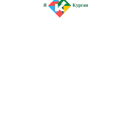
Я
Курган