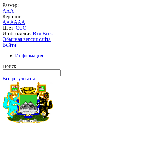
Размер:
A
A
A
Кернинг:
AA
AA
AA
Цвет:
C
C
C
Изображения
Вкл.
Выкл.
Обычная версия сайта
Войти
Информация
Поиск
Все результаты