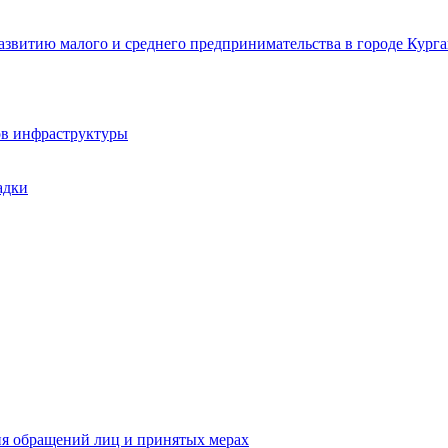
звитию малого и среднего предпринимательства в городе Курга
ов инфраструктуры
адки
ия обращений лиц и принятых мерах