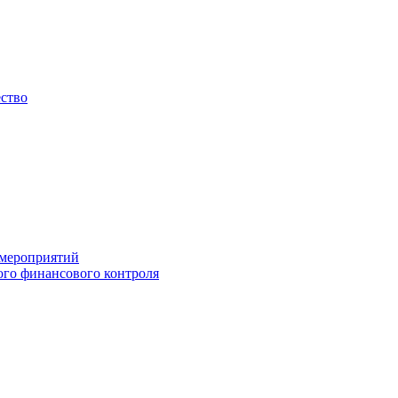
ество
 мероприятий
го финансового контроля