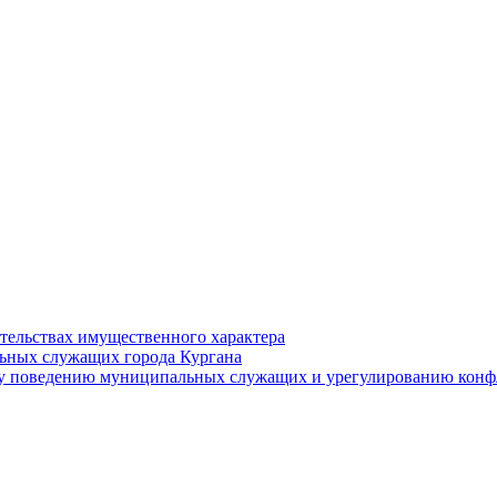
ательствах имущественного характера
ьных служащих города Кургана
у поведению муниципальных служащих и урегулированию конфл