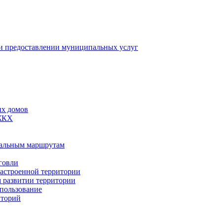
 предоставлении муниципальных услуг
ых домов
 ЖКХ
пальным маршрутам
говли
застроенной территории
м развитии территории
спользование
иторий