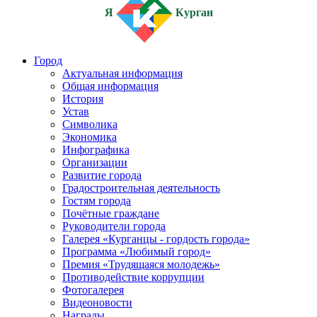
Я
Курган
Город
Актуальная информация
Общая информация
История
Устав
Символика
Экономика
Инфографика
Организации
Развитие города
Градостроительная деятельность
Гостям города
Почётные граждане
Руководители города
Галерея «Курганцы - гордость города»
Программа «Любимый город»
Премия «Трудящаяся молодежь»
Противодействие коррупции
Фотогалерея
Видеоновости
Награды