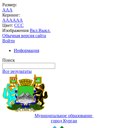
Размер:
A
A
A
Кернинг:
AA
AA
AA
Цвет:
C
C
C
Изображения
Вкл.
Выкл.
Обычная версия сайта
Войти
Информация
Поиск
Все результаты
Муниципальное образование
город Курган