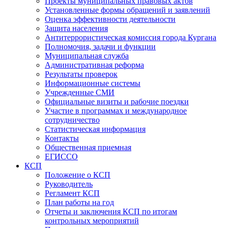
Проекты муниципальных правовых актов
Установленные формы обращений и заявлений
Оценка эффективности деятельности
Защита населения
Антитеррористическая комиссия города Кургана
Полномочия, задачи и функции
Муниципальная служба
Административная реформа
Результаты проверок
Информационные системы
Учрежденные СМИ
Официальные визиты и рабочие поездки
Участие в программах и международное
сотрудничество
Статистическая информация
Контакты
Общественная приемная
ЕГИССО
КСП
Положение о КСП
Руководитель
Регламент КСП
План работы на год
Отчеты и заключения КСП по итогам
контрольных мероприятий