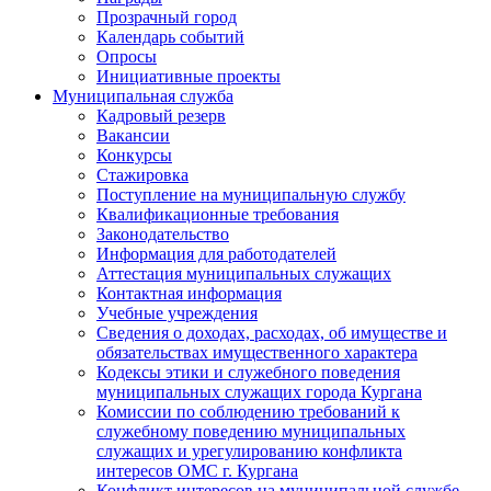
Прозрачный город
Календарь событий
Опросы
Инициативные проекты
Муниципальная служба
Кадровый резерв
Вакансии
Конкурсы
Стажировка
Поступление на муниципальную службу
Квалификационные требования
Законодательство
Информация для работодателей
Аттестация муниципальных служащих
Контактная информация
Учебные учреждения
Сведения о доходах, расходах, об имуществе и
обязательствах имущественного характера
Кодексы этики и служебного поведения
муниципальных служащих города Кургана
Комиссии по соблюдению требований к
служебному поведению муниципальных
служащих и урегулированию конфликта
интересов ОМС г. Кургана
Конфликт интересов на муниципальной службе