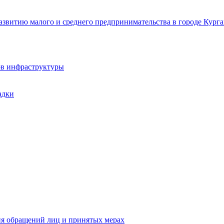
звитию малого и среднего предпринимательства в городе Курга
ов инфраструктуры
адки
ия обращений лиц и принятых мерах