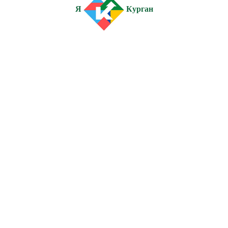
Я
Курган