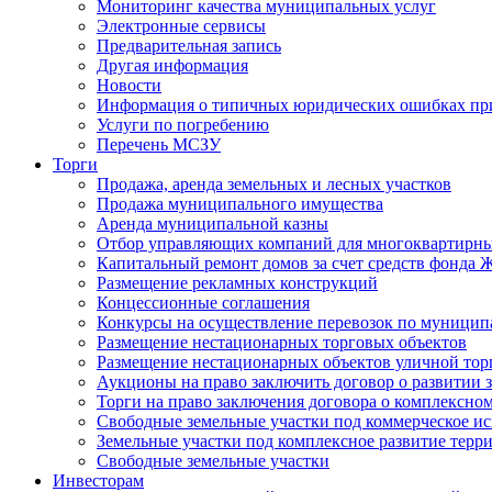
Мониторинг качества муниципальных услуг
Электронные сервисы
Предварительная запись
Другая информация
Новости
Информация о типичных юридических ошибках при
Услуги по погребению
Перечень МСЗУ
Торги
Продажа, аренда земельных и лесных участков
Продажа муниципального имущества
Аренда муниципальной казны
Отбор управляющих компаний для многоквартирн
Капитальный ремонт домов за счет средств фонда
Размещение рекламных конструкций
Концессионные соглашения
Конкурсы на осуществление перевозок по муници
Размещение нестационарных торговых объектов
Размещение нестационарных объектов уличной тор
Аукционы на право заключить договор о развитии 
Торги на право заключения договора о комплексно
Свободные земельные участки под коммерческое и
Земельные участки под комплексное развитие терр
Свободные земельные участки
Инвесторам