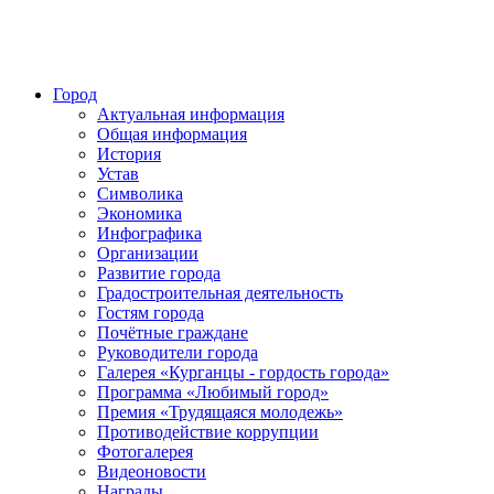
Город
Актуальная информация
Общая информация
История
Устав
Символика
Экономика
Инфографика
Организации
Развитие города
Градостроительная деятельность
Гостям города
Почётные граждане
Руководители города
Галерея «Курганцы - гордость города»
Программа «Любимый город»
Премия «Трудящаяся молодежь»
Противодействие коррупции
Фотогалерея
Видеоновости
Награды