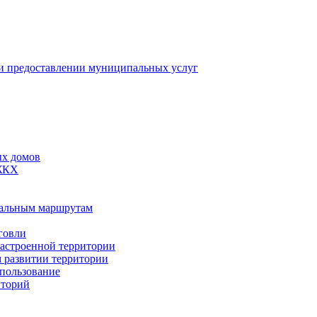
 предоставлении муниципальных услуг
ых домов
 ЖКХ
пальным маршрутам
говли
застроенной территории
м развитии территории
спользование
иторий