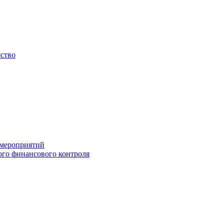
ество
 мероприятий
го финансового контроля