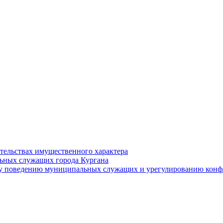
ательствах имущественного характера
ьных служащих города Кургана
у поведению муниципальных служащих и урегулированию конфл