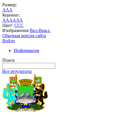
Размер:
A
A
A
Кернинг:
AA
AA
AA
Цвет:
C
C
C
Изображения
Вкл.
Выкл.
Обычная версия сайта
Войти
Информация
Поиск
Все результаты