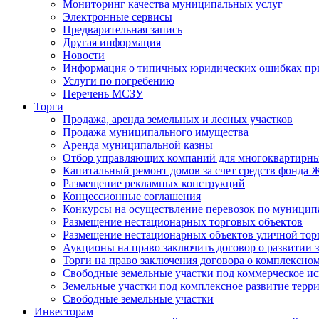
Мониторинг качества муниципальных услуг
Электронные сервисы
Предварительная запись
Другая информация
Новости
Информация о типичных юридических ошибках при
Услуги по погребению
Перечень МСЗУ
Торги
Продажа, аренда земельных и лесных участков
Продажа муниципального имущества
Аренда муниципальной казны
Отбор управляющих компаний для многоквартирн
Капитальный ремонт домов за счет средств фонда
Размещение рекламных конструкций
Концессионные соглашения
Конкурсы на осуществление перевозок по муници
Размещение нестационарных торговых объектов
Размещение нестационарных объектов уличной тор
Аукционы на право заключить договор о развитии 
Торги на право заключения договора о комплексно
Свободные земельные участки под коммерческое и
Земельные участки под комплексное развитие терр
Свободные земельные участки
Инвесторам