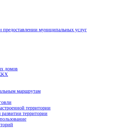
 предоставлении муниципальных услуг
ых домов
 ЖКХ
пальным маршрутам
говли
застроенной территории
м развитии территории
спользование
иторий