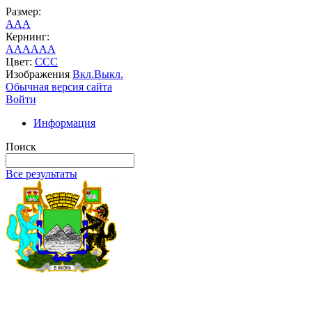
Размер:
A
A
A
Кернинг:
AA
AA
AA
Цвет:
C
C
C
Изображения
Вкл.
Выкл.
Обычная версия сайта
Войти
Информация
Поиск
Все результаты