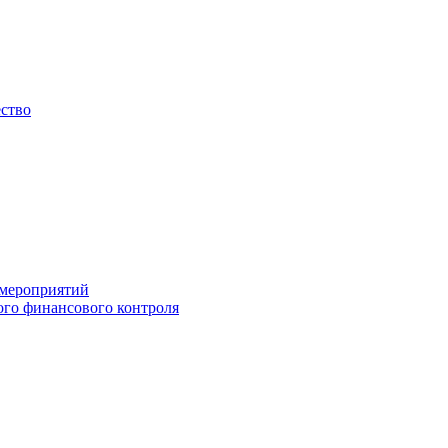
ество
 мероприятий
го финансового контроля