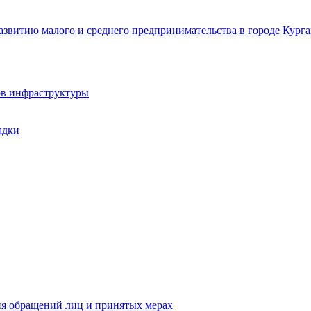
звитию малого и среднего предпринимательства в городе Курга
ов инфраструктуры
адки
ия обращений лиц и принятых мерах