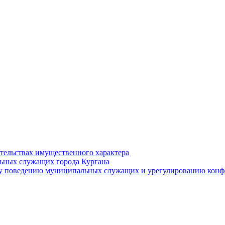
ательствах имущественного характера
ьных служащих города Кургана
у поведению муниципальных служащих и урегулированию конфл