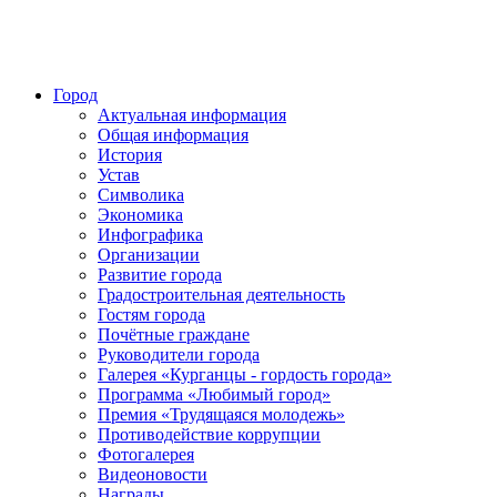
Город
Актуальная информация
Общая информация
История
Устав
Символика
Экономика
Инфографика
Организации
Развитие города
Градостроительная деятельность
Гостям города
Почётные граждане
Руководители города
Галерея «Курганцы - гордость города»
Программа «Любимый город»
Премия «Трудящаяся молодежь»
Противодействие коррупции
Фотогалерея
Видеоновости
Награды