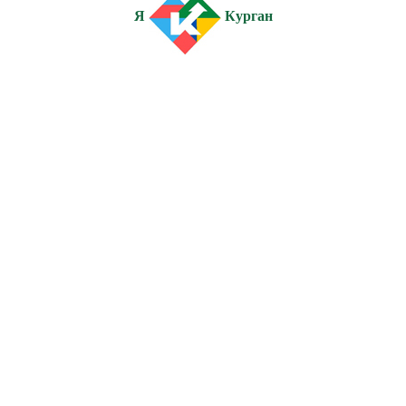
Я
Курган