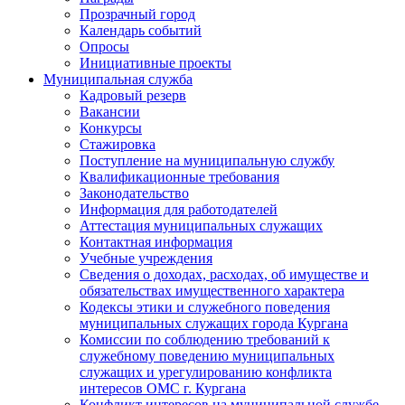
Прозрачный город
Календарь событий
Опросы
Инициативные проекты
Муниципальная служба
Кадровый резерв
Вакансии
Конкурсы
Стажировка
Поступление на муниципальную службу
Квалификационные требования
Законодательство
Информация для работодателей
Аттестация муниципальных служащих
Контактная информация
Учебные учреждения
Сведения о доходах, расходах, об имуществе и
обязательствах имущественного характера
Кодексы этики и служебного поведения
муниципальных служащих города Кургана
Комиссии по соблюдению требований к
служебному поведению муниципальных
служащих и урегулированию конфликта
интересов ОМС г. Кургана
Конфликт интересов на муниципальной службе