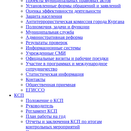
Проекты муниципальных правовых актов
Установленные формы обращений и заявлений
Оценка эффективности деятельности
Защита населения
Антитеррористическая комиссия города Кургана
Полномочия, задачи и функции
Муниципальная служба
Административная реформа
Результаты проверок
Информационные системы
Учрежденные СМИ
Официальные визиты и рабочие поездки
Участие в программах и международное
сотрудничество
Статистическая информация
Контакты
Общественная приемная
ЕГИССО
КСП
Положение о КСП
Руководитель
Регламент КСП
План работы на год
Отчеты и заключения КСП по итогам
контрольных мероприятий