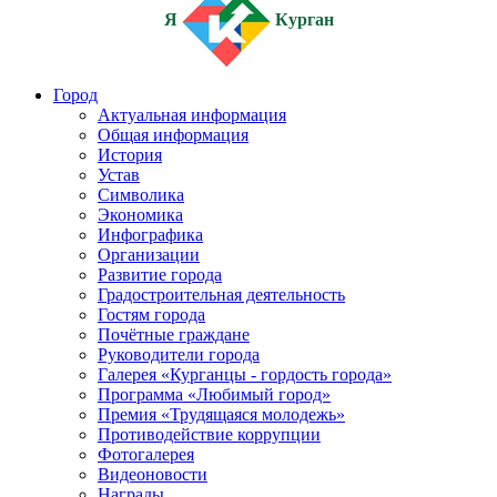
Я
Курган
Город
Актуальная информация
Общая информация
История
Устав
Символика
Экономика
Инфографика
Организации
Развитие города
Градостроительная деятельность
Гостям города
Почётные граждане
Руководители города
Галерея «Курганцы - гордость города»
Программа «Любимый город»
Премия «Трудящаяся молодежь»
Противодействие коррупции
Фотогалерея
Видеоновости
Награды