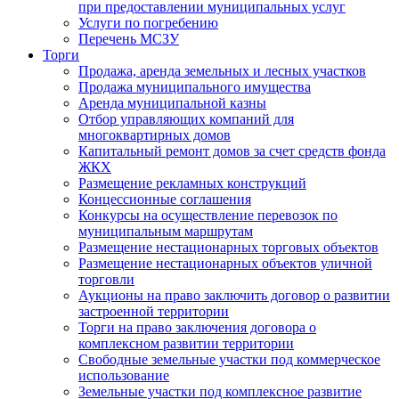
при предоставлении муниципальных услуг
Услуги по погребению
Перечень МСЗУ
Торги
Продажа, аренда земельных и лесных участков
Продажа муниципального имущества
Аренда муниципальной казны
Отбор управляющих компаний для
многоквартирных домов
Капитальный ремонт домов за счет средств фонда
ЖКХ
Размещение рекламных конструкций
Концессионные соглашения
Конкурсы на осуществление перевозок по
муниципальным маршрутам
Размещение нестационарных торговых объектов
Размещение нестационарных объектов уличной
торговли
Аукционы на право заключить договор о развитии
застроенной территории
Торги на право заключения договора о
комплексном развитии территории
Свободные земельные участки под коммерческое
использование
Земельные участки под комплексное развитие