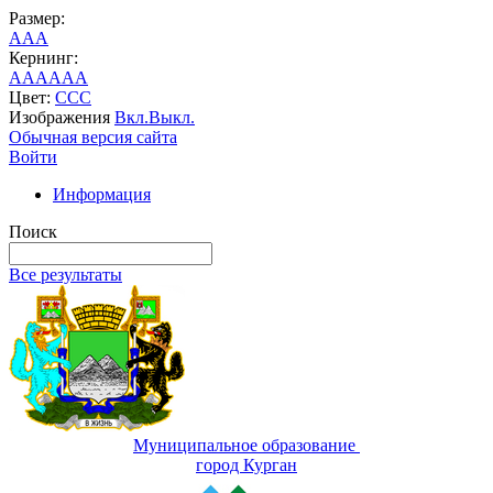
Размер:
A
A
A
Кернинг:
AA
AA
AA
Цвет:
C
C
C
Изображения
Вкл.
Выкл.
Обычная версия сайта
Войти
Информация
Поиск
Все результаты
Муниципальное образование
город Курган