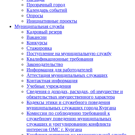
Прозрачный город
Календарь событий
Опросы
Инициативные проекты
Муниципальная служба
Кадровый резерв
Вакансии
Конкурсы
Стажировка
Поступление на муниципальную службу
Квалификационные требования
Законодательство
Информация для работодателей
Аттестация муниципальных служащих
Контактная информация
Учебные учреждения
Сведения о доходах, расходах, об имуществе и
обязательствах имущественного характера
Кодексы этики и служебного поведения
муниципальных служащих города Кургана
Комиссии по соблюдению требований к
служебному поведению муниципальных
служащих и урегулированию конфликта
интересов ОМС г. Кургана
Конфликт интересов на муниципальной службе