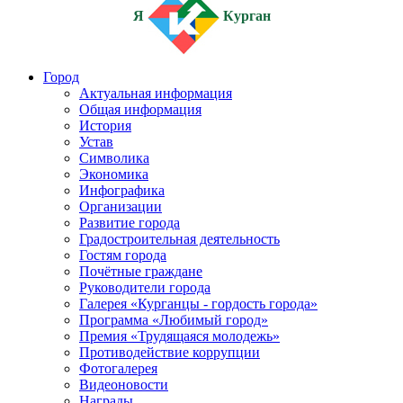
Я
Курган
Город
Актуальная информация
Общая информация
История
Устав
Символика
Экономика
Инфографика
Организации
Развитие города
Градостроительная деятельность
Гостям города
Почётные граждане
Руководители города
Галерея «Курганцы - гордость города»
Программа «Любимый город»
Премия «Трудящаяся молодежь»
Противодействие коррупции
Фотогалерея
Видеоновости
Награды