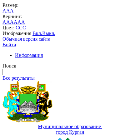
Размер:
A
A
A
Кернинг:
AA
AA
AA
Цвет:
C
C
C
Изображения
Вкл.
Выкл.
Обычная версия сайта
Войти
Информация
Поиск
Все результаты
Муниципальное образование
город Курган