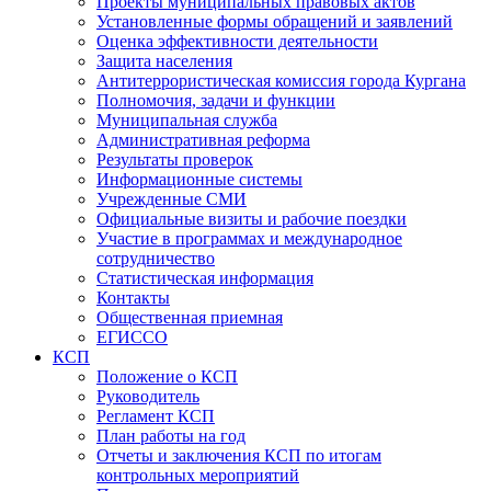
Проекты муниципальных правовых актов
Установленные формы обращений и заявлений
Оценка эффективности деятельности
Защита населения
Антитеррористическая комиссия города Кургана
Полномочия, задачи и функции
Муниципальная служба
Административная реформа
Результаты проверок
Информационные системы
Учрежденные СМИ
Официальные визиты и рабочие поездки
Участие в программах и международное
сотрудничество
Статистическая информация
Контакты
Общественная приемная
ЕГИССО
КСП
Положение о КСП
Руководитель
Регламент КСП
План работы на год
Отчеты и заключения КСП по итогам
контрольных мероприятий