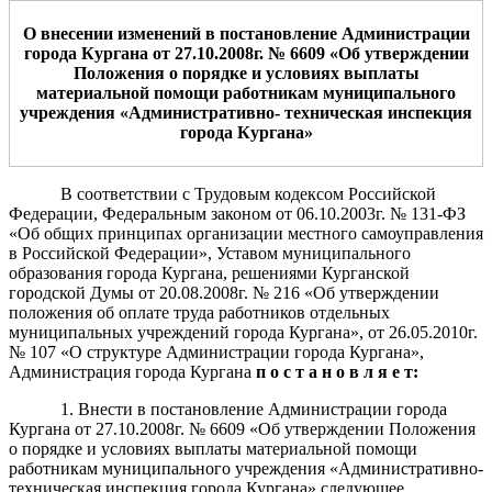
О внесении изменений в постановление Ад
министрации
города Кургана от 27
.10.2008г. № 6609 «
Об утверждении
Положения о порядке и условиях выплаты
материальной помощи работн
икам муниципального
учреждения «
Административно- техни
ческая инспекция
города Кургана»
В соответствии с Трудовым кодексом Российской
Федерации, Федеральным законом от 06.10.2003г. № 131-ФЗ
«Об общих принципах организации местного самоуправления
в Российской Федерации», Уставом муниципального
образования города Кургана, решениями Курганской
городской Думы от 20.08.2008г. № 216 «Об утверждении
положения об оплате труда работников отдельных
муниципальных учреждений города Кургана», от 26.05.2010г.
№ 107 «О структуре Администрации города Кургана»,
Администрация города Кургана
п о с т а н о в л я е т:
1. Внести в постановление Администрации города
Кургана от 27.10.2008г. № 6609 «Об утверждении Положения
о порядке и условиях выплаты материальной помощи
работникам муниципального учреждения «Административно-
техническая инспекция города Кургана» следующее