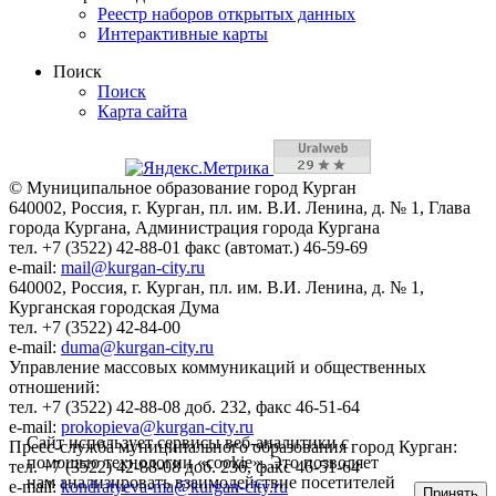
Реестр наборов открытых данных
Интерактивные карты
Поиск
Поиск
Карта сайта
© Муниципальное образование город Курган
640002, Россия, г. Курган, пл. им. В.И. Ленина, д. № 1, Глава
города Кургана, Администрация города Кургана
тел. +7 (3522) 42-88-01 факс (автомат.) 46-59-69
e-mail:
mail@kurgan-city.ru
640002, Россия, г. Курган, пл. им. В.И. Ленина, д. № 1,
Курганская городская Дума
тел. +7 (3522) 42-84-00
e-mail:
duma@kurgan-city.ru
Управление массовых коммуникаций и общественных
отношений:
тел. +7 (3522) 42-88-08 доб. 232, факс 46-51-64
e-mail:
prokopieva@kurgan-city.ru
Сайт использует сервисы веб-аналитики с
Пресс-служба муниципального образования город Курган:
помощью технологии «cookie». Это позволяет
тел. +7 (3522) 42-88-08 доб. 236, факс 46-51-64
нам анализировать взаимодействие посетителей
e-mail:
kondratyeva-ma@kurgan-city.ru
Принять