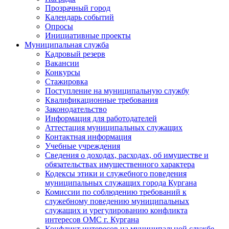
Прозрачный город
Календарь событий
Опросы
Инициативные проекты
Муниципальная служба
Кадровый резерв
Вакансии
Конкурсы
Стажировка
Поступление на муниципальную службу
Квалификационные требования
Законодательство
Информация для работодателей
Аттестация муниципальных служащих
Контактная информация
Учебные учреждения
Сведения о доходах, расходах, об имуществе и
обязательствах имущественного характера
Кодексы этики и служебного поведения
муниципальных служащих города Кургана
Комиссии по соблюдению требований к
служебному поведению муниципальных
служащих и урегулированию конфликта
интересов ОМС г. Кургана
Конфликт интересов на муниципальной службе