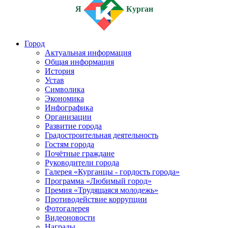
Я
Курган
Город
Актуальная информация
Общая информация
История
Устав
Символика
Экономика
Инфографика
Организации
Развитие города
Градостроительная деятельность
Гостям города
Почётные граждане
Руководители города
Галерея «Курганцы - гордость города»
Программа «Любимый город»
Премия «Трудящаяся молодежь»
Противодействие коррупции
Фотогалерея
Видеоновости
Награды