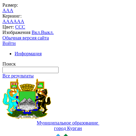
Размер:
A
A
A
Кернинг:
AA
AA
AA
Цвет:
C
C
C
Изображения
Вкл.
Выкл.
Обычная версия сайта
Войти
Информация
Поиск
Все результаты
Муниципальное образование
город Курган