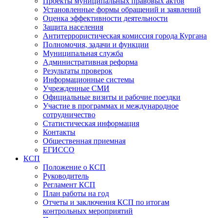
Проекты муниципальных правовых актов
Установленные формы обращений и заявлений
Оценка эффективности деятельности
Защита населения
Антитеррористическая комиссия города Кургана
Полномочия, задачи и функции
Муниципальная служба
Административная реформа
Результаты проверок
Информационные системы
Учрежденные СМИ
Официальные визиты и рабочие поездки
Участие в программах и международное
сотрудничество
Статистическая информация
Контакты
Общественная приемная
ЕГИССО
КСП
Положение о КСП
Руководитель
Регламент КСП
План работы на год
Отчеты и заключения КСП по итогам
контрольных мероприятий