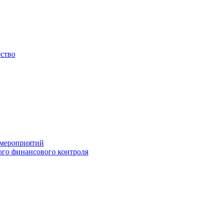
ество
 мероприятий
го финансового контроля