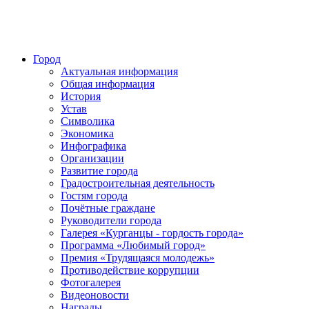
Город
Актуальная информация
Общая информация
История
Устав
Символика
Экономика
Инфографика
Организации
Развитие города
Градостроительная деятельность
Гостям города
Почётные граждане
Руководители города
Галерея «Курганцы - гордость города»
Программа «Любимый город»
Премия «Трудящаяся молодежь»
Противодействие коррупции
Фотогалерея
Видеоновости
Награды