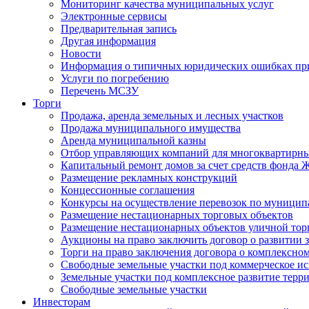
Мониторинг качества муниципальных услуг
Электронные сервисы
Предварительная запись
Другая информация
Новости
Информация о типичных юридических ошибках при
Услуги по погребению
Перечень МСЗУ
Торги
Продажа, аренда земельных и лесных участков
Продажа муниципального имущества
Аренда муниципальной казны
Отбор управляющих компаний для многоквартирн
Капитальный ремонт домов за счет средств фонда
Размещение рекламных конструкций
Концессионные соглашения
Конкурсы на осуществление перевозок по муници
Размещение нестационарных торговых объектов
Размещение нестационарных объектов уличной тор
Аукционы на право заключить договор о развитии 
Торги на право заключения договора о комплексно
Свободные земельные участки под коммерческое и
Земельные участки под комплексное развитие терр
Свободные земельные участки
Инвесторам