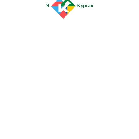
Я
Курган