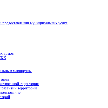
 предоставлении муниципальных услуг
ых домов
 ЖКХ
пальным маршрутам
говли
застроенной территории
м развитии территории
спользование
иторий