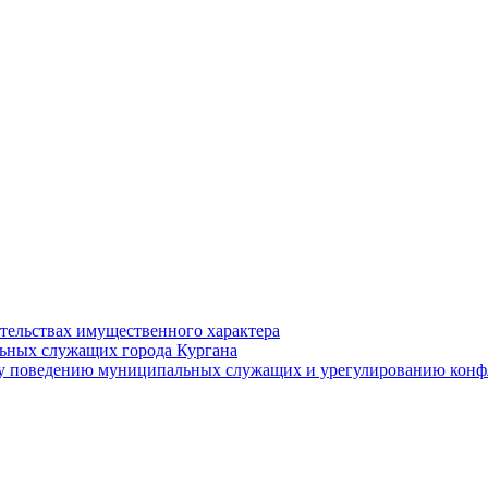
ательствах имущественного характера
ьных служащих города Кургана
у поведению муниципальных служащих и урегулированию конфл