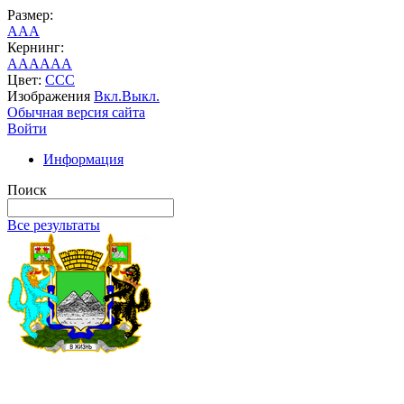
Размер:
A
A
A
Кернинг:
AA
AA
AA
Цвет:
C
C
C
Изображения
Вкл.
Выкл.
Обычная версия сайта
Войти
Информация
Поиск
Все результаты