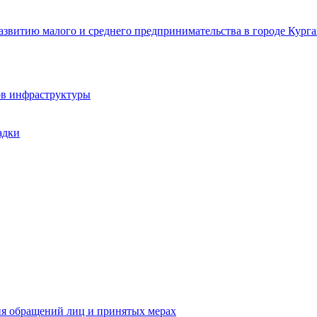
звитию малого и среднего предпринимательства в городе Курга
ов инфраструктуры
адки
ия обращений лиц и принятых мерах