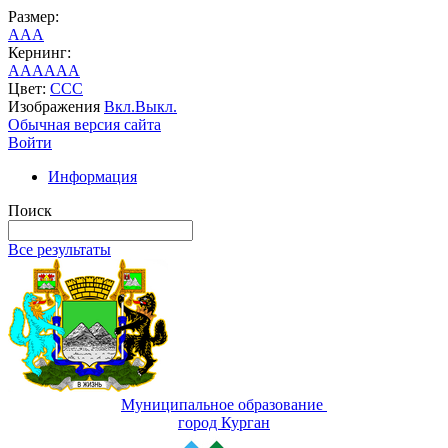
Размер:
A
A
A
Кернинг:
AA
AA
AA
Цвет:
C
C
C
Изображения
Вкл.
Выкл.
Обычная версия сайта
Войти
Информация
Поиск
Все результаты
Муниципальное образование
город Курган