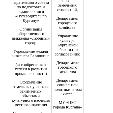
ных и
издательского совета
земельных
по подготовке и
отношений,
изданию книги
«Путеводитель по
Департамент
Кургану»
городского
хозяйства,
Организация
общественного
Управление
движения «Любимый
культуры
город»
Курганской
области (по
Учреждение медали
согласованию)
инженера Балакшина
Департамент
(за изобретения и
городского
успехи в развитии
хозяйства
промышленности)
Департамент
Оформление
социальной
земельных участков,
политики, в том
занимаемых
числе
объектами
культурного наследия
МУ «ЦБС
местного значения
города Кургана»