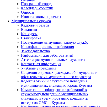
Прозрачный город
Календарь событий
Опросы
Инициативные проекты
Муниципальная служба
Кадровый резерв
Вакансии
Конкурсы
Стажировка
Поступление на муниципальную службу
Квалификационные требования
Законодательство
Информация для работодателей
Аттестация муниципальных служащих
Контактная информация
Учебные учреждения
Сведения о доходах, расходах, об имуществе и
обязательствах имущественного характера
Кодексы этики и служебного поведения
муниципальных служащих города Кургана
Комиссии по соблюдению требований к
служебному поведению муниципальных
служащих и урегулированию конфликта
интересов ОМС г. Кургана
Конфликт интересов на муниципальной службе