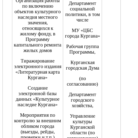
Организация работы
Департамент
по включению
социальной
объектов культурного
политики, в том
наследия местного
числе
значения,
относящихся к
МУ «ЦБС
жилому фонду, в
города Кургана»
Программу
капитального ремонта
Рабочая группа
жилых домов
Программы,
Тиражирование
Курганская
электронного издания
городская Дума
«Литературная карта
Кургана»
(по
согласованию)
Создание
электронной базы
Департамент
данных «Культурное
городского
наследие Кургана»
хозяйства,
Мероприятия по
Управление
контролю за внешним
культуры
обликом города
Курганской
(выезды, рейды,
области (по
проверки и т.п.)