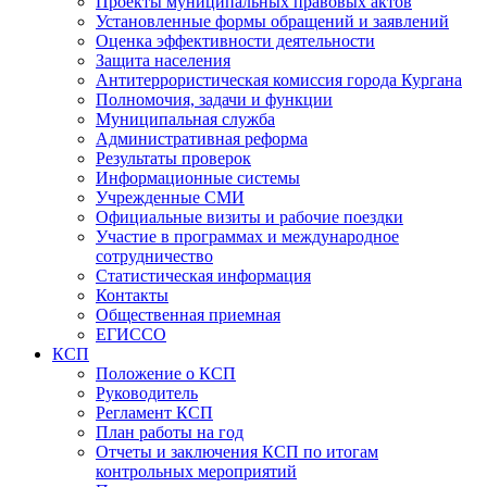
Проекты муниципальных правовых актов
Установленные формы обращений и заявлений
Оценка эффективности деятельности
Защита населения
Антитеррористическая комиссия города Кургана
Полномочия, задачи и функции
Муниципальная служба
Административная реформа
Результаты проверок
Информационные системы
Учрежденные СМИ
Официальные визиты и рабочие поездки
Участие в программах и международное
сотрудничество
Статистическая информация
Контакты
Общественная приемная
ЕГИССО
КСП
Положение о КСП
Руководитель
Регламент КСП
План работы на год
Отчеты и заключения КСП по итогам
контрольных мероприятий