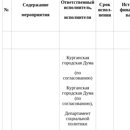
Ответственный
Срок
Ист
Содержание
исполнитель,
№
испол-
фина
мероприятия
н
е
ния
в
и
сполнители
Курганская
городская Дума
(по
согласованию)
Курганская
городская Дума
(по
согласованию),
Департамент
социальной
политики