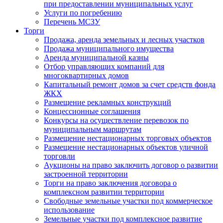
при предоставлении муниципальных услуг
Услуги по погребению
Перечень МСЗУ
Торги
Продажа, аренда земельных и лесных участков
Продажа муниципального имущества
Аренда муниципальной казны
Отбор управляющих компаний для
многоквартирных домов
Капитальный ремонт домов за счет средств фонда
ЖКХ
Размещение рекламных конструкций
Концессионные соглашения
Конкурсы на осуществление перевозок по
муниципальным маршрутам
Размещение нестационарных торговых объектов
Размещение нестационарных объектов уличной
торговли
Аукционы на право заключить договор о развитии
застроенной территории
Торги на право заключения договора о
комплексном развитии территории
Свободные земельные участки под коммерческое
использование
Земельные участки под комплексное развитие