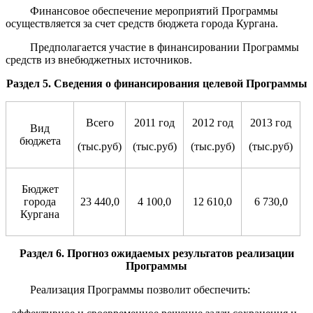
Финансовое обеспечение мероприятий Программы
осуществляется за счет средств бюджета города Кургана.
Предполагается участие в финансировании Программы
средств из внебюджетных источников.
Раздел 5.
Сведения о
финансирования целевой
П
рограммы
Всего
2011 год
2012 год
2013 год
Вид
бюджета
(тыс.руб)
(тыс.руб)
(тыс.руб)
(тыс.руб)
Бюджет
города
23 440,0
4 100,0
12 610,0
6 730,0
Кургана
Раздел 6
. Прогноз ож
идаемых результатов реализации
П
рограммы
Реализация Программы позволит обеспечить: