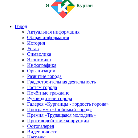
Я
Курган
Город
Актуальная информация
Общая информация
История
Устав
Символика
Экономика
Инфографика
Организации
Развитие города
Градостроительная деятельность
Гостям города
Почётные граждане
Руководители города
Галерея «Курганцы - гордость города»
Программа «Любимый город»
Премия «Трудящаяся молодежь»
Противодействие коррупции
Фотогалерея
Видеоновости
Награды