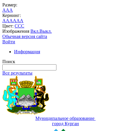
Размер:
A
A
A
Кернинг:
AA
AA
AA
Цвет:
C
C
C
Изображения
Вкл.
Выкл.
Обычная версия сайта
Войти
Информация
Поиск
Все результаты
Муниципальное образование
город Курган