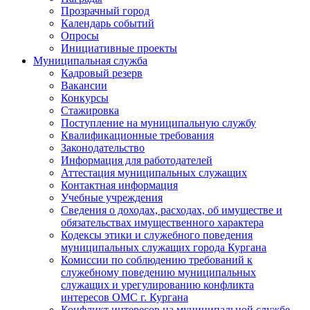
Прозрачный город
Календарь событий
Опросы
Инициативные проекты
Муниципальная служба
Кадровый резерв
Вакансии
Конкурсы
Стажировка
Поступление на муниципальную службу
Квалификационные требования
Законодательство
Информация для работодателей
Аттестация муниципальных служащих
Контактная информация
Учебные учреждения
Сведения о доходах, расходах, об имуществе и
обязательствах имущественного характера
Кодексы этики и служебного поведения
муниципальных служащих города Кургана
Комиссии по соблюдению требований к
служебному поведению муниципальных
служащих и урегулированию конфликта
интересов ОМС г. Кургана
Конфликт интересов на муниципальной службе