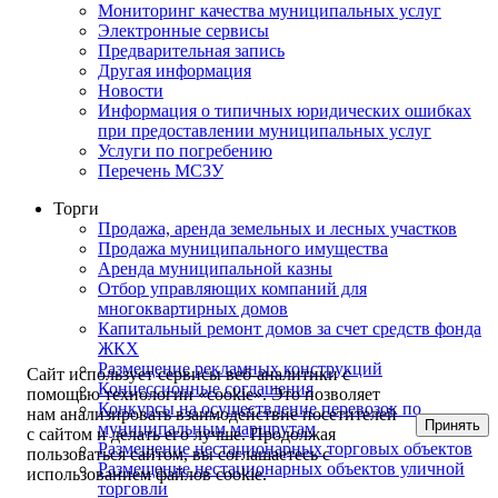
Мониторинг качества муниципальных услуг
Электронные сервисы
Предварительная запись
Другая информация
Новости
Информация о типичных юридических ошибках
при предоставлении муниципальных услуг
Услуги по погребению
Перечень МСЗУ
Торги
Продажа, аренда земельных и лесных участков
Продажа муниципального имущества
Аренда муниципальной казны
Отбор управляющих компаний для
многоквартирных домов
Капитальный ремонт домов за счет средств фонда
ЖКХ
Размещение рекламных конструкций
Сайт использует сервисы веб-аналитики с
Концессионные соглашения
помощью технологии «cookie». Это позволяет
Конкурсы на осуществление перевозок по
нам анализировать взаимодействие посетителей
Принять
муниципальным маршрутам
с сайтом и делать его лучше. Продолжая
Размещение нестационарных торговых объектов
пользоваться сайтом, вы соглашаетесь с
Размещение нестационарных объектов уличной
использованием файлов cookie.
торговли