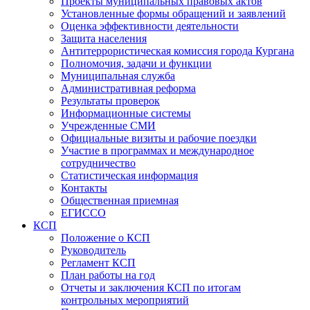
Проекты муниципальных правовых актов
Установленные формы обращений и заявлений
Оценка эффективности деятельности
Защита населения
Антитеррористическая комиссия города Кургана
Полномочия, задачи и функции
Муниципальная служба
Административная реформа
Результаты проверок
Информационные системы
Учрежденные СМИ
Официальные визиты и рабочие поездки
Участие в программах и международное
сотрудничество
Статистическая информация
Контакты
Общественная приемная
ЕГИССО
КСП
Положение о КСП
Руководитель
Регламент КСП
План работы на год
Отчеты и заключения КСП по итогам
контрольных мероприятий