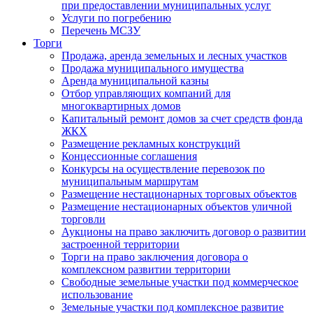
при предоставлении муниципальных услуг
Услуги по погребению
Перечень МСЗУ
Торги
Продажа, аренда земельных и лесных участков
Продажа муниципального имущества
Аренда муниципальной казны
Отбор управляющих компаний для
многоквартирных домов
Капитальный ремонт домов за счет средств фонда
ЖКХ
Размещение рекламных конструкций
Концессионные соглашения
Конкурсы на осуществление перевозок по
муниципальным маршрутам
Размещение нестационарных торговых объектов
Размещение нестационарных объектов уличной
торговли
Аукционы на право заключить договор о развитии
застроенной территории
Торги на право заключения договора о
комплексном развитии территории
Свободные земельные участки под коммерческое
использование
Земельные участки под комплексное развитие