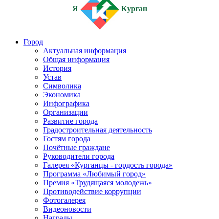
Я
Курган
Город
Актуальная информация
Общая информация
История
Устав
Символика
Экономика
Инфографика
Организации
Развитие города
Градостроительная деятельность
Гостям города
Почётные граждане
Руководители города
Галерея «Курганцы - гордость города»
Программа «Любимый город»
Премия «Трудящаяся молодежь»
Противодействие коррупции
Фотогалерея
Видеоновости
Награды