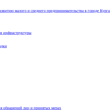
звитию малого и среднего предпринимательства в городе Курга
ов инфраструктуры
адки
ия обращений лиц и принятых мерах