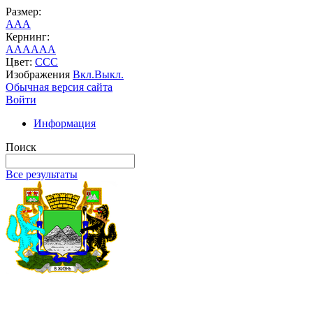
Размер:
A
A
A
Кернинг:
AA
AA
AA
Цвет:
C
C
C
Изображения
Вкл.
Выкл.
Обычная версия сайта
Войти
Информация
Поиск
Все результаты