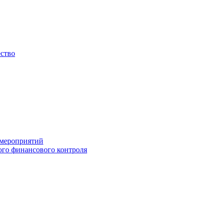
ество
 мероприятий
го финансового контроля