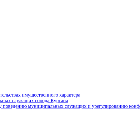
ательствах имущественного характера
ьных служащих города Кургана
у поведению муниципальных служащих и урегулированию конфл