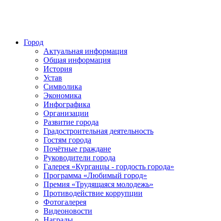
Город
Актуальная информация
Общая информация
История
Устав
Символика
Экономика
Инфографика
Организации
Развитие города
Градостроительная деятельность
Гостям города
Почётные граждане
Руководители города
Галерея «Курганцы - гордость города»
Программа «Любимый город»
Премия «Трудящаяся молодежь»
Противодействие коррупции
Фотогалерея
Видеоновости
Награды