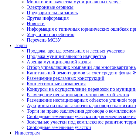
Мониторинг качества муниципальных услуг
Электронные сервисы
Предварительная запись
Другая информация
Новости
Информация о типичных юридических ошибках при
Услуги по погребению
Перечень МСЗУ
Торги
Продажа, аренда земельных и лесных участков
Продажа муниципального имущества
Аренда муниципальной казны
Отбор управляющих компаний для многоквартирн
Капитальный ремонт домов за счет средств фонда
Размещение рекламных конструкций
Концессионные соглашения
Конкурсы на осуществление перевозок по муници
Размещение нестационарных торговых объектов
Размещение нестационарных объектов уличной тор
Аукционы на право заключить договор о развитии 
Торги на право заключения договора о комплексно
Свободные земельные участки под коммерческое и
Земельные участки под комплексное развитие терр
Свободные земельные участки
Инвесторам