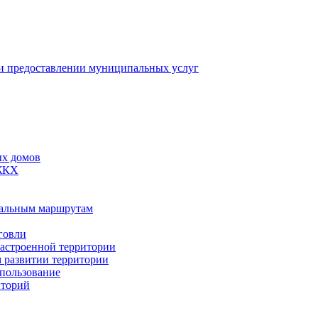
 предоставлении муниципальных услуг
ых домов
 ЖКХ
пальным маршрутам
говли
застроенной территории
м развитии территории
спользование
иторий