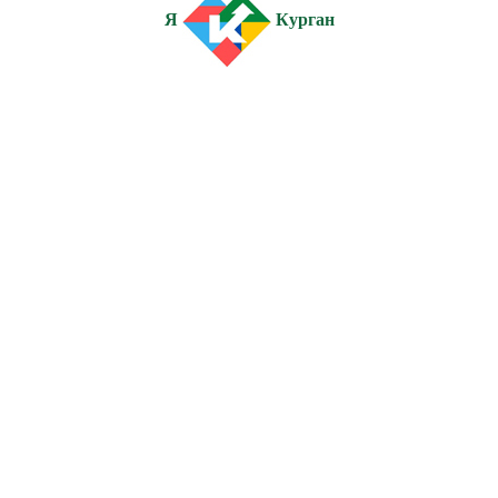
Я
Курган