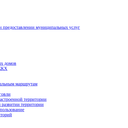
 предоставлении муниципальных услуг
ых домов
 ЖКХ
пальным маршрутам
говли
застроенной территории
м развитии территории
спользование
иторий