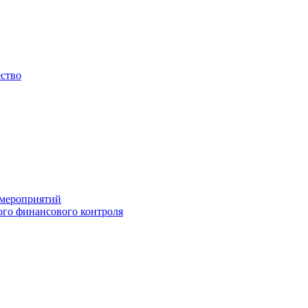
ество
 мероприятий
го финансового контроля