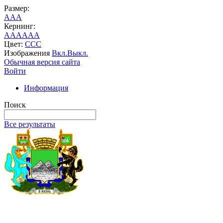
Размер:
A
A
A
Кернинг:
AA
AA
AA
Цвет:
C
C
C
Изображения
Вкл.
Выкл.
Обычная версия сайта
Войти
Информация
Поиск
Все результаты