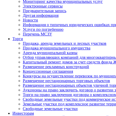
Мониторинг качества муниципальных услуг
Электронные сервисы
Предварительная запись
Другая информация
Новости
Информация о типичных юридических ошибках при
Услуги по погребению
Перечень МСЗУ
Торги
Продажа, аренда земельных и лесных участков
Продажа муниципального имущества
Аренда муниципальной казны
Отбор управляющих компаний для многоквартирн
Капитальный ремонт домов за счет средств фонда
Размещение рекламных конструкций
Концессионные соглашения
Конкурсы на осуществление перевозок по муници
Размещение нестационарных торговых объектов
Размещение нестационарных объектов уличной тор
Аукционы на право заключить договор о развитии 
Торги на право заключения договора о комплексно
Свободные земельные участки под коммерческое и
Земельные участки под комплексное развитие терр
Свободные земельные участки
Инвесторам