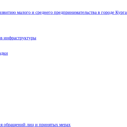
звитию малого и среднего предпринимательства в городе Курга
ов инфраструктуры
адки
ия обращений лиц и принятых мерах