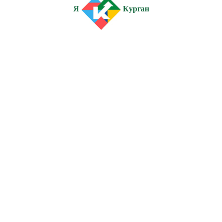
Я
Курган