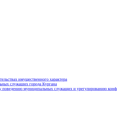
ательствах имущественного характера
ьных служащих города Кургана
у поведению муниципальных служащих и урегулированию конфл