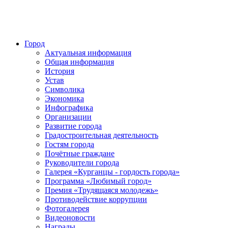
Город
Актуальная информация
Общая информация
История
Устав
Символика
Экономика
Инфографика
Организации
Развитие города
Градостроительная деятельность
Гостям города
Почётные граждане
Руководители города
Галерея «Курганцы - гордость города»
Программа «Любимый город»
Премия «Трудящаяся молодежь»
Противодействие коррупции
Фотогалерея
Видеоновости
Награды