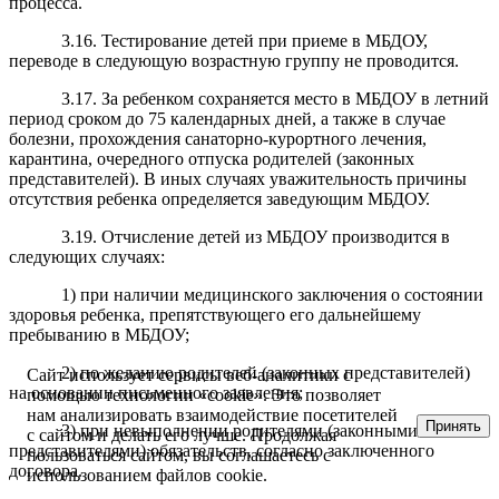
процесса.
3.16. Тестирование детей при приеме в МБДОУ,
переводе в следующую возрастную группу не проводится.
3.17. За ребенком сохраняется место в МБДОУ в летний
период сроком до 75 календарных дней, а также в случае
болезни, прохождения санаторно-курортного лечения,
карантина, очередного отпуска родителей (законных
представителей). В иных случаях уважительность причины
отсутствия ребенка определяется заведующим МБДОУ.
3.19. Отчисление детей из МБДОУ производится в
следующих случаях:
1) при наличии медицинского заключения о состоянии
здоровья ребенка, препятствующего его дальнейшему
пребыванию в МБДОУ;
2) по желанию родителей (законных представителей)
Сайт использует сервисы веб-аналитики с
на основании письменного заявления;
помощью технологии «cookie». Это позволяет
нам анализировать взаимодействие посетителей
Принять
3) при невыполнении родителями (законными
с сайтом и делать его лучше. Продолжая
представителями) обязательств, согласно заключенного
пользоваться сайтом, вы соглашаетесь с
договора.
использованием файлов cookie.