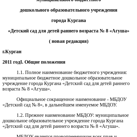
дошкольного образовательного учреждения
города Кургана
«Детский сад
для детей раннего возраста
№
8
«
Агуш
а
»
( новая редакция)
г.Курган
2011 год
I
.
Общие положения
1.1. Полное наименование бюджетного учреждения:
муниципальное бюджетное дошкольное образовательное
учреждение
города Кургана
«Детский сад
для детей раннего
возраста
№
8
«
Агуш
а
»
.
Официальное сокращенное наименование - МБДОУ
«Детский сад №
8
», в дальнейшем именуемое МБДОУ.
1.2. Прежнее наименование МБДОУ: муниципальное
дошкольное образовательное учреждение города Кургана
«Детский сад для детей раннего возраста № 8 «Агуша».
МБДОУ
является правопреемником всех прав и