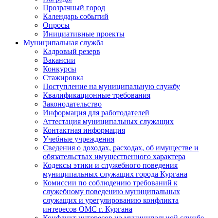
Прозрачный город
Календарь событий
Опросы
Инициативные проекты
Муниципальная служба
Кадровый резерв
Вакансии
Конкурсы
Стажировка
Поступление на муниципальную службу
Квалификационные требования
Законодательство
Информация для работодателей
Аттестация муниципальных служащих
Контактная информация
Учебные учреждения
Сведения о доходах, расходах, об имуществе и
обязательствах имущественного характера
Кодексы этики и служебного поведения
муниципальных служащих города Кургана
Комиссии по соблюдению требований к
служебному поведению муниципальных
служащих и урегулированию конфликта
интересов ОМС г. Кургана
Конфликт интересов на муниципальной службе