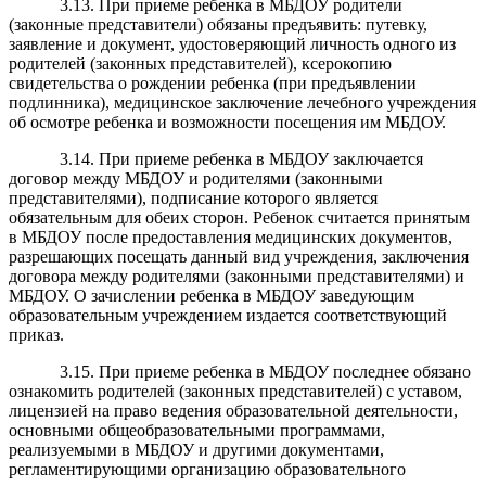
3.13. При приеме ребенка в МБДОУ родители
(законные представители) обязаны предъявить:
путевку,
заявление и
документ, удостоверяющий личность одного из
родителей (законных представителей), ксерокопию
свидетельства о рождении ребенка (при предъявлении
подлинника), медицинское заключение
лечебного учреждения
об осмотре ребенка и возможности посещения им МБДОУ
.
3.14. При приеме ребенка в МБДОУ заключается
договор между МБДОУ и родителями (законными
представителями), подписание которого является
обязательным для обеих сторон. Ребенок считается принятым
в МБДОУ после предоставления медицинских документов,
разрешающих посещать данный вид учреждения, заключения
договора между родителями (законными представителями) и
МБДОУ. О зачислении ребенка в МБДОУ заведующим
образовательным учреждением издается соответствующий
приказ.
3.15. При приеме ребенка в МБДОУ последнее обязано
ознакомить родителей (законных представителей) с уставом,
лицензией на право ведения образовательной деятельности,
основными общеобразовательными программами,
реализуемыми в МБДОУ и другими документами,
регламентирующими организацию образовательного