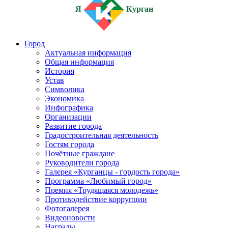
Я
Курган
Город
Актуальная информация
Общая информация
История
Устав
Символика
Экономика
Инфографика
Организации
Развитие города
Градостроительная деятельность
Гостям города
Почётные граждане
Руководители города
Галерея «Курганцы - гордость города»
Программа «Любимый город»
Премия «Трудящаяся молодежь»
Противодействие коррупции
Фотогалерея
Видеоновости
Награды