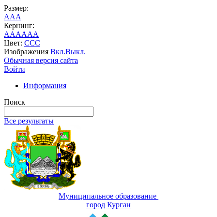
Размер:
A
A
A
Кернинг:
AA
AA
AA
Цвет:
C
C
C
Изображения
Вкл.
Выкл.
Обычная версия сайта
Войти
Информация
Поиск
Все результаты
Муниципальное образование
город Курган