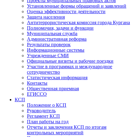
Проекты муниципальных правовых актов
Установленные формы обращений и заявлений
Оценка эффективности деятельности
Защита населения
Антитеррористическая комиссия города Кургана
Полномочия, задачи и функции
Муниципальная служба
Административная реформа
Результаты проверок
Информационные системы
Учрежденные СМИ
Официальные визиты и рабочие поездки
Участие в программах и международное
сотрудничество
Статистическая информация
Контакты
Общественная приемная
ЕГИССО
КСП
Положение о КСП
Руководитель
Регламент КСП
План работы на год
Отчеты и заключения КСП по итогам
контрольных мероприятий