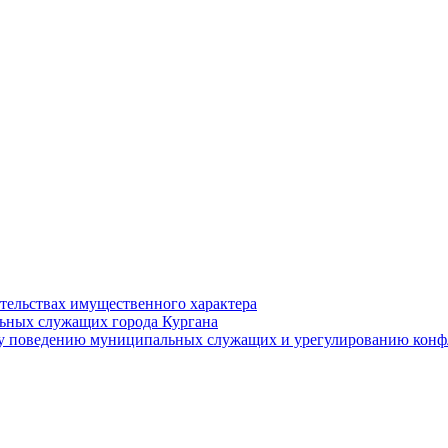
ательствах имущественного характера
ьных служащих города Кургана
у поведению муниципальных служащих и урегулированию конфл