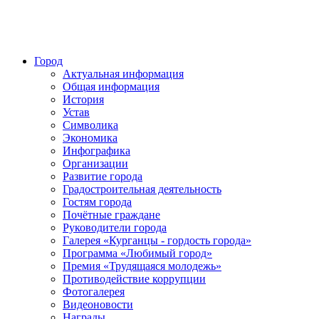
Город
Актуальная информация
Общая информация
История
Устав
Символика
Экономика
Инфографика
Организации
Развитие города
Градостроительная деятельность
Гостям города
Почётные граждане
Руководители города
Галерея «Курганцы - гордость города»
Программа «Любимый город»
Премия «Трудящаяся молодежь»
Противодействие коррупции
Фотогалерея
Видеоновости
Награды