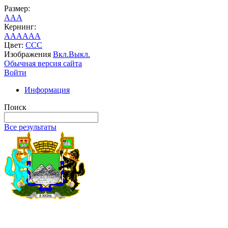
Размер:
A
A
A
Кернинг:
AA
AA
AA
Цвет:
C
C
C
Изображения
Вкл.
Выкл.
Обычная версия сайта
Войти
Информация
Поиск
Все результаты