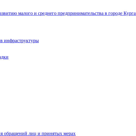
звитию малого и среднего предпринимательства в городе Курга
ов инфраструктуры
адки
ия обращений лиц и принятых мерах