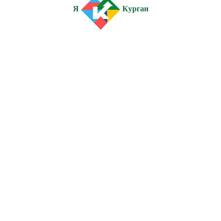
Я
Курган