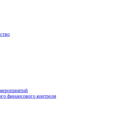
ество
 мероприятий
го финансового контроля