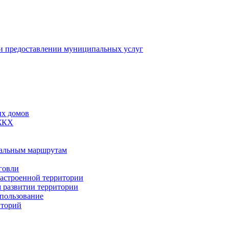
 предоставлении муниципальных услуг
ых домов
 ЖКХ
пальным маршрутам
говли
застроенной территории
м развитии территории
спользование
иторий