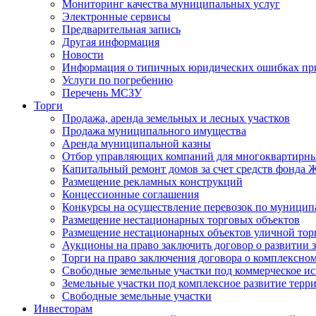
Мониторинг качества муниципальных услуг
Электронные сервисы
Предварительная запись
Другая информация
Новости
Информация о типичных юридических ошибках при
Услуги по погребению
Перечень МСЗУ
Торги
Продажа, аренда земельных и лесных участков
Продажа муниципального имущества
Аренда муниципальной казны
Отбор управляющих компаний для многоквартирн
Капитальный ремонт домов за счет средств фонда
Размещение рекламных конструкций
Концессионные соглашения
Конкурсы на осуществление перевозок по муници
Размещение нестационарных торговых объектов
Размещение нестационарных объектов уличной тор
Аукционы на право заключить договор о развитии 
Торги на право заключения договора о комплексно
Свободные земельные участки под коммерческое и
Земельные участки под комплексное развитие терр
Свободные земельные участки
Инвесторам