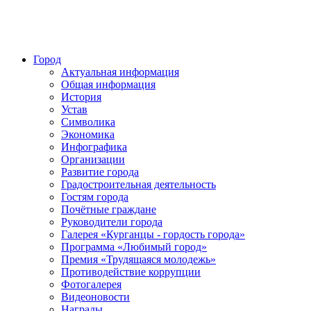
Город
Актуальная информация
Общая информация
История
Устав
Символика
Экономика
Инфографика
Организации
Развитие города
Градостроительная деятельность
Гостям города
Почётные граждане
Руководители города
Галерея «Курганцы - гордость города»
Программа «Любимый город»
Премия «Трудящаяся молодежь»
Противодействие коррупции
Фотогалерея
Видеоновости
Награды