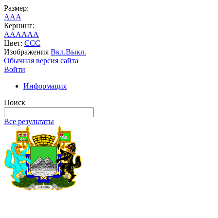
Размер:
A
A
A
Кернинг:
AA
AA
AA
Цвет:
C
C
C
Изображения
Вкл.
Выкл.
Обычная версия сайта
Войти
Информация
Поиск
Все результаты