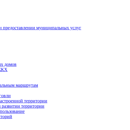
 предоставлении муниципальных услуг
ых домов
 ЖКХ
пальным маршрутам
говли
застроенной территории
м развитии территории
спользование
иторий