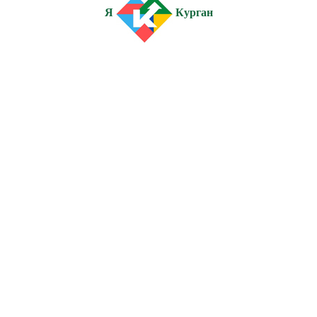
Я
Курган