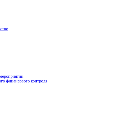
ество
 мероприятий
го финансового контроля