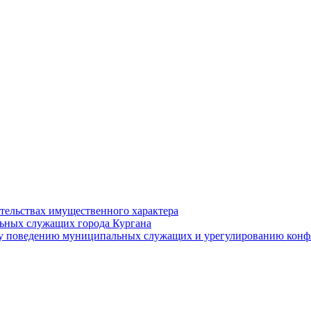
ательствах имущественного характера
ьных служащих города Кургана
у поведению муниципальных служащих и урегулированию конфл