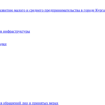
звитию малого и среднего предпринимательства в городе Курга
ов инфраструктуры
адки
ия обращений лиц и принятых мерах