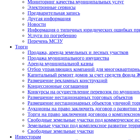
Мониторинг качества муниципальных услуг
Электронные сервисы
Предварительная запись
Другая информация
Новости
Информация о типичных юридических ошибках при
Услуги по погребению
Перечень МСЗУ
Торги
Продажа, аренда земельных и лесных участков
Продажа муниципального имущества
Аренда муниципальной казны
Отбор управляющих компаний для многоквартирн
Капитальный ремонт домов за счет средств фонда
Размещение рекламных конструкций
Концессионные соглашения
Конкурсы на осуществление перевозок по муници
Размещение нестационарных торговых объектов
Размещение нестационарных объектов уличной тор
Аукционы на право заключить договор о развитии 
Торги на право заключения договора о комплексно
Свободные земельные участки под коммерческое и
Земельные участки под комплексное развитие терр
Свободные земельные участки
Инвесторам