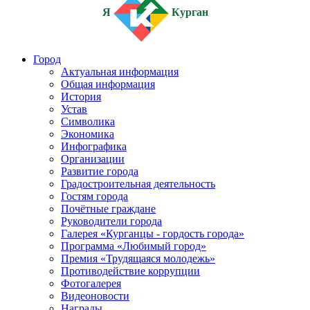
Я
Курган
Город
Актуальная информация
Общая информация
История
Устав
Символика
Экономика
Инфографика
Организации
Развитие города
Градостроительная деятельность
Гостям города
Почётные граждане
Руководители города
Галерея «Курганцы - гордость города»
Программа «Любимый город»
Премия «Трудящаяся молодежь»
Противодействие коррупции
Фотогалерея
Видеоновости
Награды