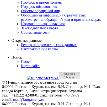
Порядок и время приема
Порядок обжалования
Обзоры обращений лиц
Обобщенная информация о результатах
рассмотрения обращений лиц и принятых мерах
Нормативно-правовая база
Законодательная карта
Социальные сети
Открытые данные
Реестр наборов открытых данных
Интерактивные карты
Поиск
Поиск
Карта сайта
© Муниципальное образование город Курган
640002, Россия, г. Курган, пл. им. В.И. Ленина, д. № 1, Глава
города Кургана, Администрация города Кургана
тел. +7 (3522) 42-88-01 факс (автомат.) 46-59-69
e-mail:
mail@kurgan-city.ru
640002, Россия, г. Курган, пл. им. В.И. Ленина, д. № 1,