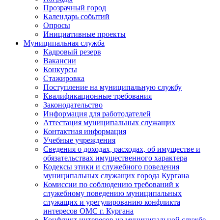
Прозрачный город
Календарь событий
Опросы
Инициативные проекты
Муниципальная служба
Кадровый резерв
Вакансии
Конкурсы
Стажировка
Поступление на муниципальную службу
Квалификационные требования
Законодательство
Информация для работодателей
Аттестация муниципальных служащих
Контактная информация
Учебные учреждения
Сведения о доходах, расходах, об имуществе и
обязательствах имущественного характера
Кодексы этики и служебного поведения
муниципальных служащих города Кургана
Комиссии по соблюдению требований к
служебному поведению муниципальных
служащих и урегулированию конфликта
интересов ОМС г. Кургана
Конфликт интересов на муниципальной службе