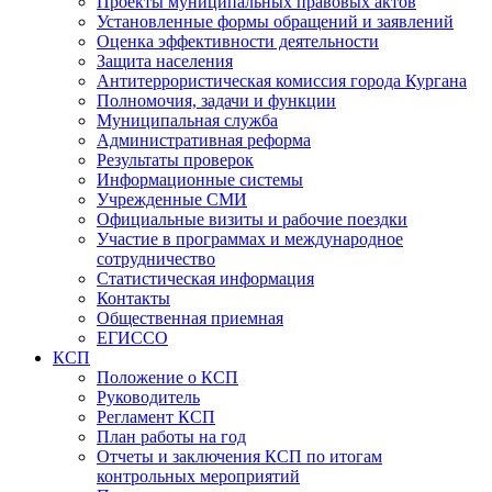
Проекты муниципальных правовых актов
Установленные формы обращений и заявлений
Оценка эффективности деятельности
Защита населения
Антитеррористическая комиссия города Кургана
Полномочия, задачи и функции
Муниципальная служба
Административная реформа
Результаты проверок
Информационные системы
Учрежденные СМИ
Официальные визиты и рабочие поездки
Участие в программах и международное
сотрудничество
Статистическая информация
Контакты
Общественная приемная
ЕГИССО
КСП
Положение о КСП
Руководитель
Регламент КСП
План работы на год
Отчеты и заключения КСП по итогам
контрольных мероприятий