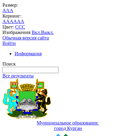
Размер:
A
A
A
Кернинг:
AA
AA
AA
Цвет:
C
C
C
Изображения
Вкл.
Выкл.
Обычная версия сайта
Войти
Информация
Поиск
Все результаты
Муниципальное образование
город Курган