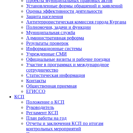
Проекты муниципальных правовых актов
Установленные формы обращений и заявлений
Оценка эффективности деятельности
Защита населения
Антитеррористическая комиссия города Кургана
Полномочия, задачи и функции
Муниципальная служба
Административная реформа
Результаты проверок
Информационные системы
Учрежденные СМИ
Официальные визиты и рабочие поездки
Участие в программах и международное
сотрудничество
Статистическая информация
Контакты
Общественная приемная
ЕГИССО
КСП
Положение о КСП
Руководитель
Регламент КСП
План работы на год
Отчеты и заключения КСП по итогам
контрольных мероприятий