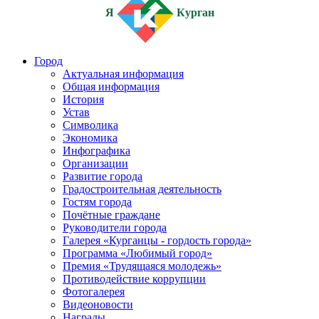
Я
Курган
Город
Актуальная информация
Общая информация
История
Устав
Символика
Экономика
Инфографика
Организации
Развитие города
Градостроительная деятельность
Гостям города
Почётные граждане
Руководители города
Галерея «Курганцы - гордость города»
Программа «Любимый город»
Премия «Трудящаяся молодежь»
Противодействие коррупции
Фотогалерея
Видеоновости
Награды