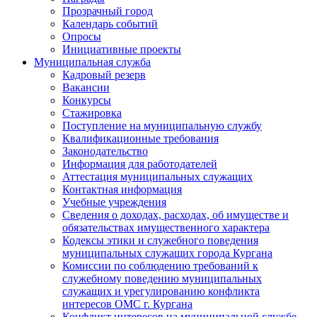
Прозрачный город
Календарь событий
Опросы
Инициативные проекты
Муниципальная служба
Кадровый резерв
Вакансии
Конкурсы
Стажировка
Поступление на муниципальную службу
Квалификационные требования
Законодательство
Информация для работодателей
Аттестация муниципальных служащих
Контактная информация
Учебные учреждения
Сведения о доходах, расходах, об имуществе и
обязательствах имущественного характера
Кодексы этики и служебного поведения
муниципальных служащих города Кургана
Комиссии по соблюдению требований к
служебному поведению муниципальных
служащих и урегулированию конфликта
интересов ОМС г. Кургана
Конфликт интересов на муниципальной службе