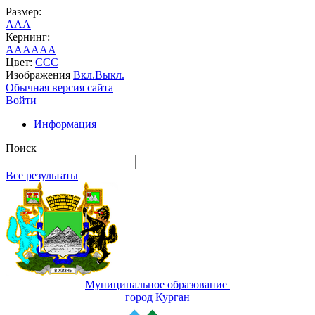
Размер:
A
A
A
Кернинг:
AA
AA
AA
Цвет:
C
C
C
Изображения
Вкл.
Выкл.
Обычная версия сайта
Войти
Информация
Поиск
Все результаты
Муниципальное образование
город Курган