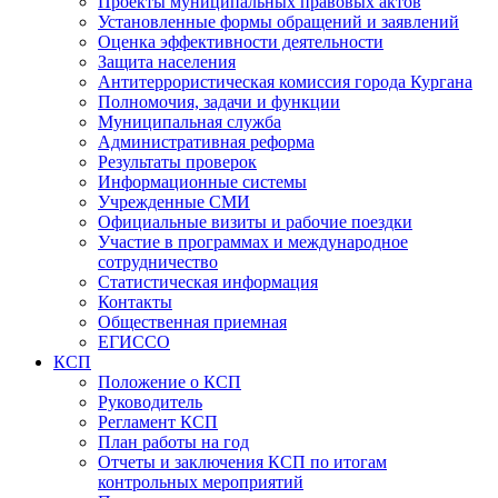
Проекты муниципальных правовых актов
Установленные формы обращений и заявлений
Оценка эффективности деятельности
Защита населения
Антитеррористическая комиссия города Кургана
Полномочия, задачи и функции
Муниципальная служба
Административная реформа
Результаты проверок
Информационные системы
Учрежденные СМИ
Официальные визиты и рабочие поездки
Участие в программах и международное
сотрудничество
Статистическая информация
Контакты
Общественная приемная
ЕГИССО
КСП
Положение о КСП
Руководитель
Регламент КСП
План работы на год
Отчеты и заключения КСП по итогам
контрольных мероприятий