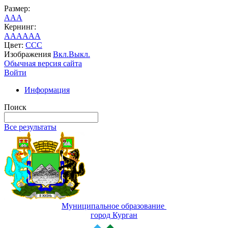
Размер:
A
A
A
Кернинг:
AA
AA
AA
Цвет:
C
C
C
Изображения
Вкл.
Выкл.
Обычная версия сайта
Войти
Информация
Поиск
Все результаты
Муниципальное образование
город Курган