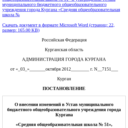
муниципального бюджетного общеобразовательного
учреждения города Кургана «Средняя общеобразовательная
школа №
Скачать документ в формате Microsoft Word (страниц: 22,
размер: 165.00 KB)
Российская Федерация
Курганская область
АДМИНИСТРАЦИЯ ГОРОДА КУРГАНА
от «_03_»_______октября 2012________ г. N__7151___
Курган
ПОСТАНОВЛЕНИЕ
О
внесе
нии изменений в Устав
м
униципального
бюджетного
о
бщео
бразовательного учреждения
города
Кургана
«
Средняя
о
бщеобразо
в
ательная школа №
5
1
»
,