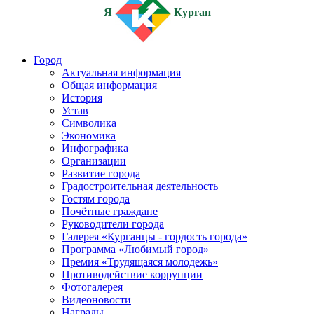
Я
Курган
Город
Актуальная информация
Общая информация
История
Устав
Символика
Экономика
Инфографика
Организации
Развитие города
Градостроительная деятельность
Гостям города
Почётные граждане
Руководители города
Галерея «Курганцы - гордость города»
Программа «Любимый город»
Премия «Трудящаяся молодежь»
Противодействие коррупции
Фотогалерея
Видеоновости
Награды