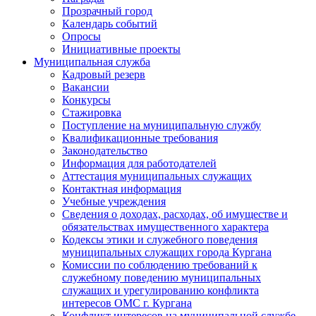
Прозрачный город
Календарь событий
Опросы
Инициативные проекты
Муниципальная служба
Кадровый резерв
Вакансии
Конкурсы
Стажировка
Поступление на муниципальную службу
Квалификационные требования
Законодательство
Информация для работодателей
Аттестация муниципальных служащих
Контактная информация
Учебные учреждения
Сведения о доходах, расходах, об имуществе и
обязательствах имущественного характера
Кодексы этики и служебного поведения
муниципальных служащих города Кургана
Комиссии по соблюдению требований к
служебному поведению муниципальных
служащих и урегулированию конфликта
интересов ОМС г. Кургана
Конфликт интересов на муниципальной службе