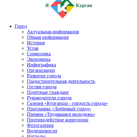
Я
Курган
Город
Актуальная информация
Общая информация
История
Устав
Символика
Экономика
Инфографика
Организации
Развитие города
Градостроительная деятельность
Гостям города
Почётные граждане
Руководители города
Галерея «Курганцы - гордость города»
Программа «Любимый город»
Премия «Трудящаяся молодежь»
Противодействие коррупции
Фотогалерея
Видеоновости
Награды