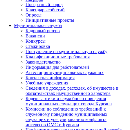
Прозрачный город
Календарь событий
Опросы
Инициативные проекты
Муниципальная служба
Кадровый резерв
Вакансии
Конкурсы
Стажировка
Поступление на муниципальную службу
Квалификационные требования
Законодательство
Информация для работодателей
Аттестация муниципальных служащих
Контактная информация
Учебные учреждения
Сведения о доходах, расходах, об имуществе и
обязательствах имущественного характера
Кодексы этики и служебного поведения
муниципальных служащих города Кургана
Комиссии по соблюдению требований к
служебному поведению муниципальных
служащих и урегулированию конфликта
интересов ОМС г. Кургана
Конфликт интересов на муниципальной службе