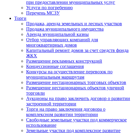
при предоставлении муниципальных услуг
Услуги по погребению
Перечень МСЗУ
Торги
Продажа, аренда земельных и лесных участков
Продажа муниципального имущества
Аренда муниципальной казны
Отбор управляющих компаний для
многоквартирных домов
Капитальный ремонт домов за счет средств фонда
ЖКХ
Размещение рекламных конструкций
Концессионные соглашения
Конкурсы на осуществление перевозок по
муниципальным маршрутам
Размещение нестационарных торговых объектов
Размещение нестационарных объектов уличной
торговли
Аукционы на право заключить договор о развитии
застроенной территории
Торги на право заключения договора о
комплексном развитии территории
Свободные земельные участки под коммерческое
использование
Земельные участки под комплексное развитие