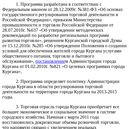
1. Программа разработана в соответствии с
Федеральным законом от 28.12.2009г. №381-ФЗ «Об основах
государственного регулирования торговой деятельности в
Российской Федерации», приказом Министерства
промышленности и торговли Российской Федерации от
28.07.2010г. №637 «Об утверждении методических
рекомендаций по разработке региональных программ
развития торговли», решением Курганской городской Думы
от 15.12.2010г. №285 «Об утверждении Положения о создании
условий для обеспечения жителей города Кургана услугами
общественного питания, торговли и бытового
обслуживания»,
постановление
м Администрации города
Кургана от 01.02.2010г. №821 «О целевых программах города
Кургана».
2.
Программа
определяет политику Администрации
города Кургана в области
регулирования торгов
ой
деятельности на территории
города
Кургана
на 20
1
3
-201
5
годы.
3. Торговая отрасль города Кургана приобретает все
большее экономическое и социальное значение в системе
городского хозяйства. Начиная с марта 2011 года
восстановились докризисные объемы розничной торговли,
что напрямую связано с увеличением реальных