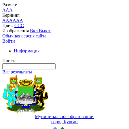
Размер:
A
A
A
Кернинг:
AA
AA
AA
Цвет:
C
C
C
Изображения
Вкл.
Выкл.
Обычная версия сайта
Войти
Информация
Поиск
Все результаты
Муниципальное образование
город Курган