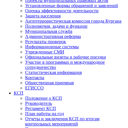
Проекты муниципальных правовых актов
Установленные формы обращений и заявлений
Оценка эффективности деятельности
Защита населения
Антитеррористическая комиссия города Кургана
Полномочия, задачи и функции
Муниципальная служба
Административная реформа
Результаты проверок
Информационные системы
Учрежденные СМИ
Официальные визиты и рабочие поездки
Участие в программах и международное
сотрудничество
Статистическая информация
Контакты
Общественная приемная
ЕГИССО
КСП
Положение о КСП
Руководитель
Регламент КСП
План работы на год
Отчеты и заключения КСП по итогам
контрольных мероприятий