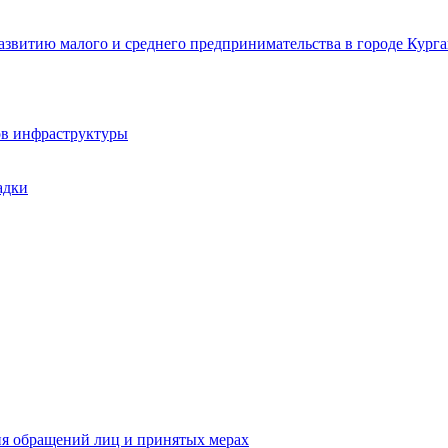
звитию малого и среднего предпринимательства в городе Курга
ов инфраструктуры
адки
ия обращений лиц и принятых мерах