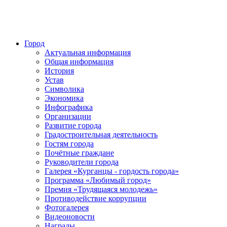
Город
Актуальная информация
Общая информация
История
Устав
Символика
Экономика
Инфографика
Организации
Развитие города
Градостроительная деятельность
Гостям города
Почётные граждане
Руководители города
Галерея «Курганцы - гордость города»
Программа «Любимый город»
Премия «Трудящаяся молодежь»
Противодействие коррупции
Фотогалерея
Видеоновости
Награды