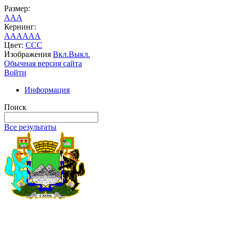
Размер:
A
A
A
Кернинг:
AA
AA
AA
Цвет:
C
C
C
Изображения
Вкл.
Выкл.
Обычная версия сайта
Войти
Информация
Поиск
Все результаты