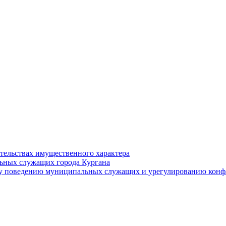
ательствах имущественного характера
ьных служащих города Кургана
у поведению муниципальных служащих и урегулированию конфл