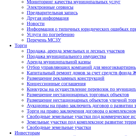
Мониторинг качества муниципальных услуг
Электронные сервисы
Предварительная запись
Другая информация
Новости
Информация о типичных юридических ошибках при
Услуги по погребению
Перечень МСЗУ
Торги
Продажа, аренда земельных и лесных участков
Продажа муниципального имущества
Аренда муниципальной казны
Отбор управляющих компаний для многоквартирн
Капитальный ремонт домов за счет средств фонда
Размещение рекламных конструкций
Концессионные соглашения
Конкурсы на осуществление перевозок по муници
Размещение нестационарных торговых объектов
Размещение нестационарных объектов уличной тор
Аукционы на право заключить договор о развитии 
Торги на право заключения договора о комплексно
Свободные земельные участки под коммерческое и
Земельные участки под комплексное развитие терр
Свободные земельные участки
Инвесторам