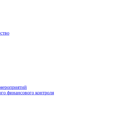
ество
 мероприятий
го финансового контроля