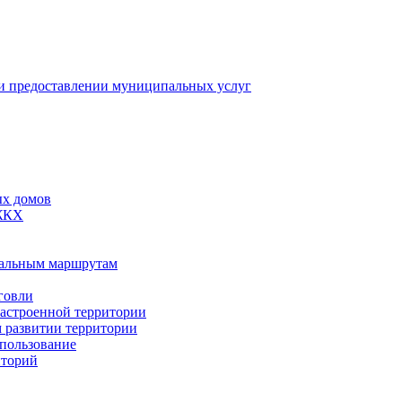
 предоставлении муниципальных услуг
ых домов
 ЖКХ
пальным маршрутам
говли
застроенной территории
м развитии территории
спользование
иторий