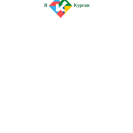
Я
Курган