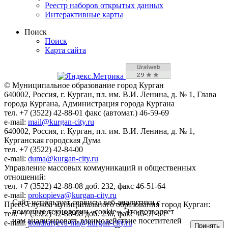
Реестр наборов открытых данных
Интерактивные карты
Поиск
Поиск
Карта сайта
© Муниципальное образование город Курган
640002, Россия, г. Курган, пл. им. В.И. Ленина, д. № 1, Глава
города Кургана, Администрация города Кургана
тел. +7 (3522) 42-88-01 факс (автомат.) 46-59-69
e-mail:
mail@kurgan-city.ru
640002, Россия, г. Курган, пл. им. В.И. Ленина, д. № 1,
Курганская городская Дума
тел. +7 (3522) 42-84-00
e-mail:
duma@kurgan-city.ru
Управление массовых коммуникаций и общественных
отношений:
тел. +7 (3522) 42-88-08 доб. 232, факс 46-51-64
e-mail:
prokopieva@kurgan-city.ru
Сайт использует сервисы веб-аналитики с
Пресс-служба муниципального образования город Курган:
помощью технологии «cookie». Это позволяет
тел. +7 (3522) 42-88-08 доб. 236, факс 46-51-64
нам анализировать взаимодействие посетителей
e-mail:
kondratyeva-ma@kurgan-city.ru
Принять