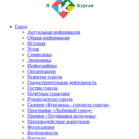
Я
Курган
Город
Актуальная информация
Общая информация
История
Устав
Символика
Экономика
Инфографика
Организации
Развитие города
Градостроительная деятельность
Гостям города
Почётные граждане
Руководители города
Галерея «Курганцы - гордость города»
Программа «Любимый город»
Премия «Трудящаяся молодежь»
Противодействие коррупции
Фотогалерея
Видеоновости
Награды