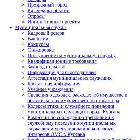
Прозрачный город
Календарь событий
Опросы
Инициативные проекты
Муниципальная служба
Кадровый резерв
Вакансии
Конкурсы
Стажировка
Поступление на муниципальную службу
Квалификационные требования
Законодательство
Информация для работодателей
Аттестация муниципальных служащих
Контактная информация
Учебные учреждения
Сведения о доходах, расходах, об имуществе и
обязательствах имущественного характера
Кодексы этики и служебного поведения
муниципальных служащих города Кургана
Комиссии по соблюдению требований к
служебному поведению муниципальных
служащих и урегулированию конфликта
интересов ОМС г. Кургана
Конфликт интересов на муниципальной службе