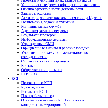
Проекты муниципальных правовых актов
Установленные формы обращений и заявлений
Оценка эффективности деятельности
Защита населения
Антитеррористическая комиссия города Кургана
Полномочия, задачи и функции
Муниципальная служба
Административная реформа
Результаты проверок
Информационные системы
Учрежденные СМИ
Официальные визиты и рабочие поездки
Участие в программах и международное
сотрудничество
Статистическая информация
Контакты
Общественная приемная
ЕГИССО
КСП
Положение о КСП
Руководитель
Регламент КСП
План работы на год
Отчеты и заключения КСП по итогам
контрольных мероприятий