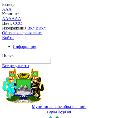
Размер:
A
A
A
Кернинг:
AA
AA
AA
Цвет:
C
C
C
Изображения
Вкл.
Выкл.
Обычная версия сайта
Войти
Информация
Поиск
Все результаты
Муниципальное образование
город Курган