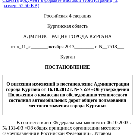
Скачать документ в формате Microsoft Word (страниц: 3,
размер: 52.50 KB)
Российская Федерация
Курганская область
АДМИНИСТРАЦИЯ ГОРОДА КУРГАНА
от «_11_»_______октября 2013________ г. N__7518___
Курган
ПОСТАНОВЛЕНИЕ
О внесении изменений в постановление Администрации
города Кургана от 16.10.2012 г. № 7559 «
О
б утверждении
Положения о
комиссии по обследова
нию технического
состояния
автомобильных дорог общего пользования
м
естного значения города Кургана»
В соответствии с Федеральным законом от 06.10.2003г.
№ 131-ФЗ «Об общих принципах организации местного
самоуправления в Российской Федерации», Уставом