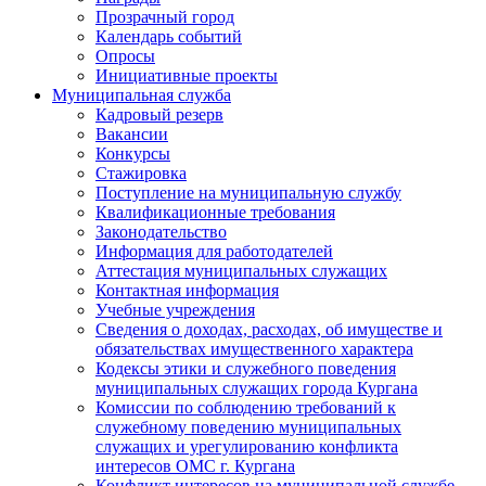
Прозрачный город
Календарь событий
Опросы
Инициативные проекты
Муниципальная служба
Кадровый резерв
Вакансии
Конкурсы
Стажировка
Поступление на муниципальную службу
Квалификационные требования
Законодательство
Информация для работодателей
Аттестация муниципальных служащих
Контактная информация
Учебные учреждения
Сведения о доходах, расходах, об имуществе и
обязательствах имущественного характера
Кодексы этики и служебного поведения
муниципальных служащих города Кургана
Комиссии по соблюдению требований к
служебному поведению муниципальных
служащих и урегулированию конфликта
интересов ОМС г. Кургана
Конфликт интересов на муниципальной службе