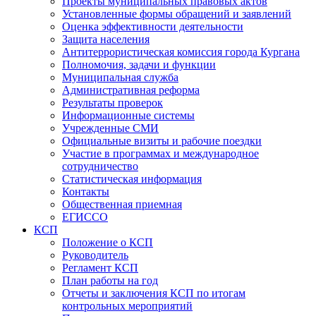
Проекты муниципальных правовых актов
Установленные формы обращений и заявлений
Оценка эффективности деятельности
Защита населения
Антитеррористическая комиссия города Кургана
Полномочия, задачи и функции
Муниципальная служба
Административная реформа
Результаты проверок
Информационные системы
Учрежденные СМИ
Официальные визиты и рабочие поездки
Участие в программах и международное
сотрудничество
Статистическая информация
Контакты
Общественная приемная
ЕГИССО
КСП
Положение о КСП
Руководитель
Регламент КСП
План работы на год
Отчеты и заключения КСП по итогам
контрольных мероприятий