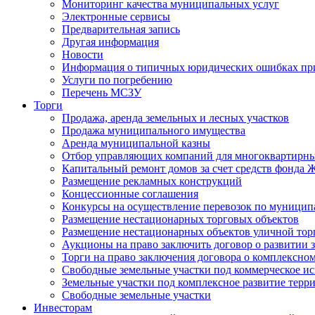
Мониторинг качества муниципальных услуг
Электронные сервисы
Предварительная запись
Другая информация
Новости
Информация о типичных юридических ошибках при
Услуги по погребению
Перечень МСЗУ
Торги
Продажа, аренда земельных и лесных участков
Продажа муниципального имущества
Аренда муниципальной казны
Отбор управляющих компаний для многоквартирн
Капитальный ремонт домов за счет средств фонда
Размещение рекламных конструкций
Концессионные соглашения
Конкурсы на осуществление перевозок по муници
Размещение нестационарных торговых объектов
Размещение нестационарных объектов уличной тор
Аукционы на право заключить договор о развитии 
Торги на право заключения договора о комплексно
Свободные земельные участки под коммерческое и
Земельные участки под комплексное развитие терр
Свободные земельные участки
Инвесторам