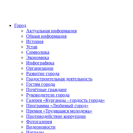
Город
Актуальная информация
Общая информация
История
Устав
Символика
Экономика
Инфографика
Организации
Развитие города
Градостроительная деятельность
Гостям города
Почётные граждане
Руководители города
Галерея «Курганцы - гордость города»
Программа «Любимый город»
Премия «Трудящаяся молодежь»
Противодействие коррупции
Фотогалерея
Видеоновости
Награды