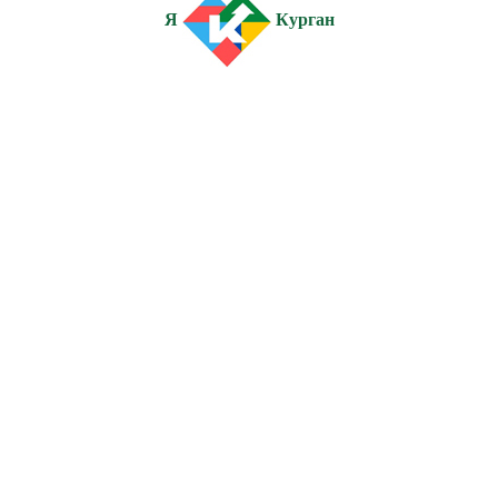
Я
Курган