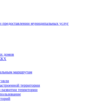
 предоставлении муниципальных услуг
ых домов
 ЖКХ
пальным маршрутам
говли
застроенной территории
м развитии территории
спользование
иторий