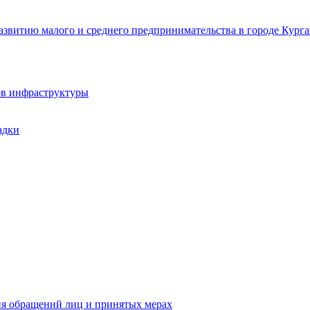
звитию малого и среднего предпринимательства в городе Курга
ов инфраструктуры
адки
ия обращений лиц и принятых мерах