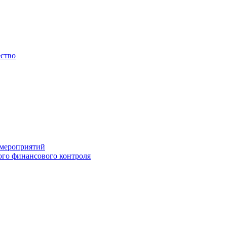
ество
 мероприятий
го финансового контроля