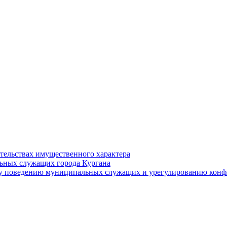
ательствах имущественного характера
ьных служащих города Кургана
у поведению муниципальных служащих и урегулированию конфл