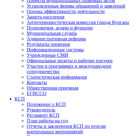
Проекты муниципальных правовых актов
Установленные формы обращений и заявлений
Оценка эффективности деятельности
Защита населения
Антитеррористическая комиссия города Кургана
Полномочия, задачи и функции
Муниципальная служба
Административная реформа
Результаты проверок
Информационные системы
Учрежденные СМИ
Официальные визиты и рабочие поездки
Участие в программах и международное
сотрудничество
Статистическая информация
Контакты
Общественная приемная
ЕГИССО
КСП
Положение о КСП
Руководитель
Регламент КСП
План работы на год
Отчеты и заключения КСП по итогам
контрольных мероприятий