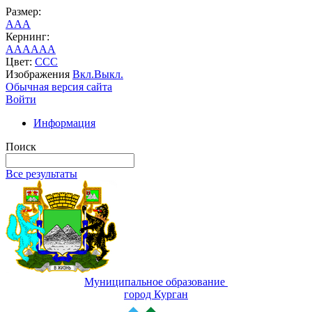
Размер:
A
A
A
Кернинг:
AA
AA
AA
Цвет:
C
C
C
Изображения
Вкл.
Выкл.
Обычная версия сайта
Войти
Информация
Поиск
Все результаты
Муниципальное образование
город Курган