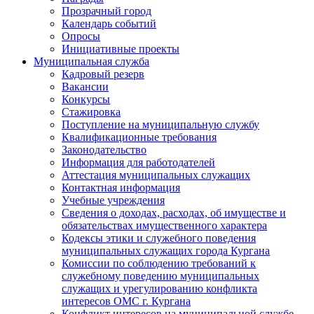
Прозрачный город
Календарь событий
Опросы
Инициативные проекты
Муниципальная служба
Кадровый резерв
Вакансии
Конкурсы
Стажировка
Поступление на муниципальную службу
Квалификационные требования
Законодательство
Информация для работодателей
Аттестация муниципальных служащих
Контактная информация
Учебные учреждения
Сведения о доходах, расходах, об имуществе и
обязательствах имущественного характера
Кодексы этики и служебного поведения
муниципальных служащих города Кургана
Комиссии по соблюдению требований к
служебному поведению муниципальных
служащих и урегулированию конфликта
интересов ОМС г. Кургана
Конфликт интересов на муниципальной службе