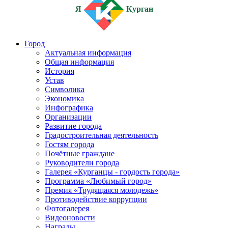
Я
Курган
Город
Актуальная информация
Общая информация
История
Устав
Символика
Экономика
Инфографика
Организации
Развитие города
Градостроительная деятельность
Гостям города
Почётные граждане
Руководители города
Галерея «Курганцы - гордость города»
Программа «Любимый город»
Премия «Трудящаяся молодежь»
Противодействие коррупции
Фотогалерея
Видеоновости
Награды