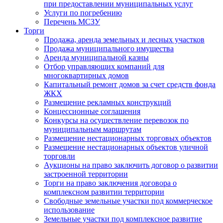
при предоставлении муниципальных услуг
Услуги по погребению
Перечень МСЗУ
Торги
Продажа, аренда земельных и лесных участков
Продажа муниципального имущества
Аренда муниципальной казны
Отбор управляющих компаний для
многоквартирных домов
Капитальный ремонт домов за счет средств фонда
ЖКХ
Размещение рекламных конструкций
Концессионные соглашения
Конкурсы на осуществление перевозок по
муниципальным маршрутам
Размещение нестационарных торговых объектов
Размещение нестационарных объектов уличной
торговли
Аукционы на право заключить договор о развитии
застроенной территории
Торги на право заключения договора о
комплексном развитии территории
Свободные земельные участки под коммерческое
использование
Земельные участки под комплексное развитие