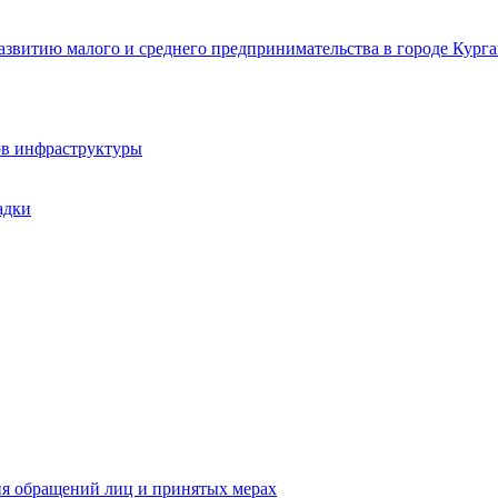
звитию малого и среднего предпринимательства в городе Курга
ов инфраструктуры
адки
ия обращений лиц и принятых мерах