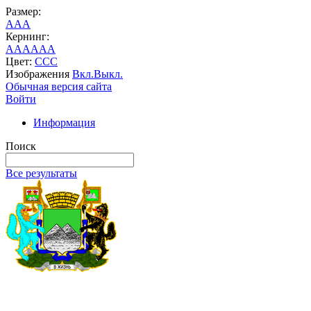
Размер:
A
A
A
Кернинг:
AA
AA
AA
Цвет:
C
C
C
Изображения
Вкл.
Выкл.
Обычная версия сайта
Войти
Информация
Поиск
Все результаты