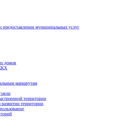
 предоставлении муниципальных услуг
ых домов
 ЖКХ
пальным маршрутам
говли
застроенной территории
м развитии территории
спользование
иторий