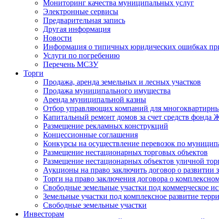
Мониторинг качества муниципальных услуг
Электронные сервисы
Предварительная запись
Другая информация
Новости
Информация о типичных юридических ошибках при
Услуги по погребению
Перечень МСЗУ
Торги
Продажа, аренда земельных и лесных участков
Продажа муниципального имущества
Аренда муниципальной казны
Отбор управляющих компаний для многоквартирн
Капитальный ремонт домов за счет средств фонда
Размещение рекламных конструкций
Концессионные соглашения
Конкурсы на осуществление перевозок по муници
Размещение нестационарных торговых объектов
Размещение нестационарных объектов уличной тор
Аукционы на право заключить договор о развитии 
Торги на право заключения договора о комплексно
Свободные земельные участки под коммерческое и
Земельные участки под комплексное развитие терр
Свободные земельные участки
Инвесторам