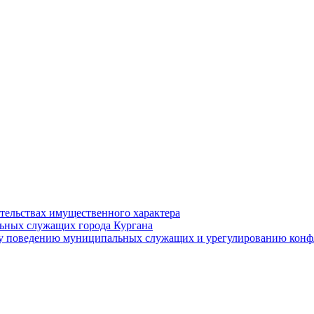
ательствах имущественного характера
ьных служащих города Кургана
у поведению муниципальных служащих и урегулированию конфл