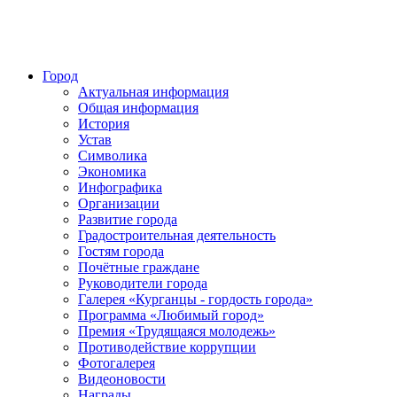
Город
Актуальная информация
Общая информация
История
Устав
Символика
Экономика
Инфографика
Организации
Развитие города
Градостроительная деятельность
Гостям города
Почётные граждане
Руководители города
Галерея «Курганцы - гордость города»
Программа «Любимый город»
Премия «Трудящаяся молодежь»
Противодействие коррупции
Фотогалерея
Видеоновости
Награды