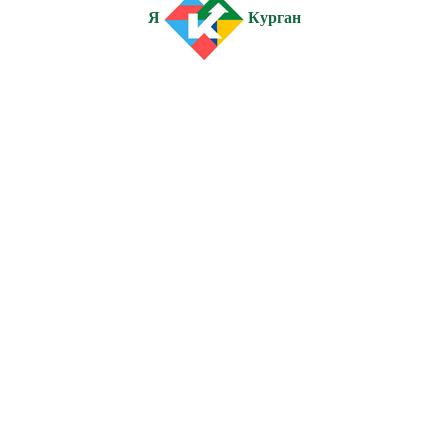
Я
Курган