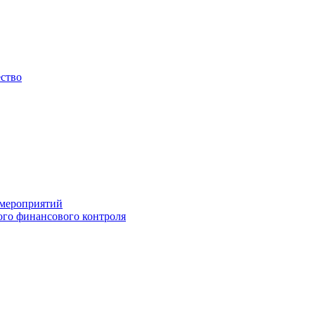
ество
 мероприятий
го финансового контроля