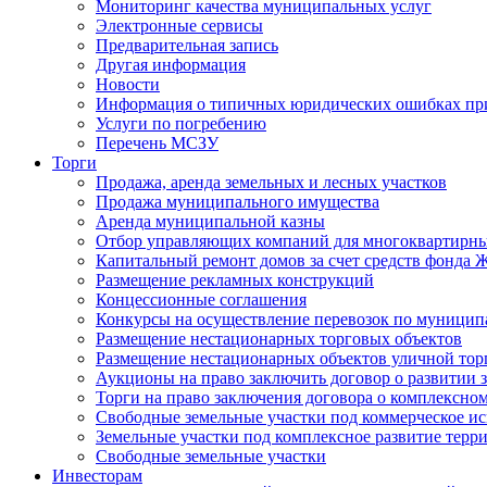
Мониторинг качества муниципальных услуг
Электронные сервисы
Предварительная запись
Другая информация
Новости
Информация о типичных юридических ошибках при
Услуги по погребению
Перечень МСЗУ
Торги
Продажа, аренда земельных и лесных участков
Продажа муниципального имущества
Аренда муниципальной казны
Отбор управляющих компаний для многоквартирн
Капитальный ремонт домов за счет средств фонда
Размещение рекламных конструкций
Концессионные соглашения
Конкурсы на осуществление перевозок по муници
Размещение нестационарных торговых объектов
Размещение нестационарных объектов уличной тор
Аукционы на право заключить договор о развитии 
Торги на право заключения договора о комплексно
Свободные земельные участки под коммерческое и
Земельные участки под комплексное развитие терр
Свободные земельные участки
Инвесторам