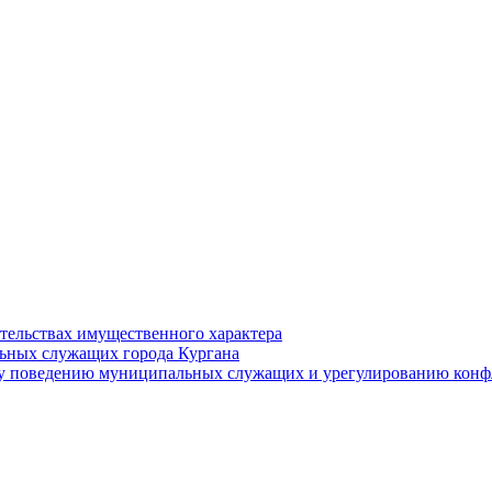
ательствах имущественного характера
ьных служащих города Кургана
у поведению муниципальных служащих и урегулированию конфл