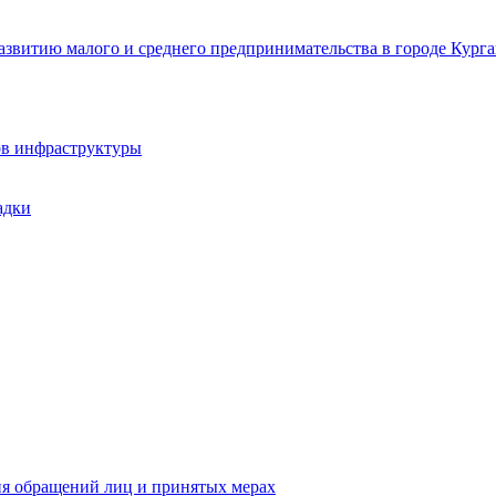
звитию малого и среднего предпринимательства в городе Курга
ов инфраструктуры
адки
ия обращений лиц и принятых мерах