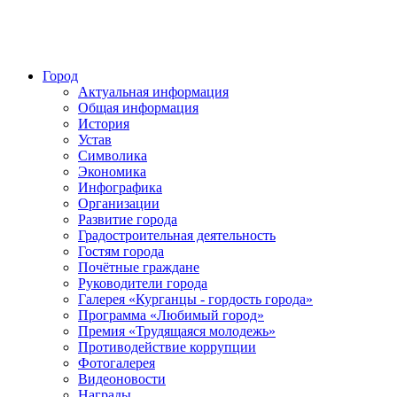
Город
Актуальная информация
Общая информация
История
Устав
Символика
Экономика
Инфографика
Организации
Развитие города
Градостроительная деятельность
Гостям города
Почётные граждане
Руководители города
Галерея «Курганцы - гордость города»
Программа «Любимый город»
Премия «Трудящаяся молодежь»
Противодействие коррупции
Фотогалерея
Видеоновости
Награды