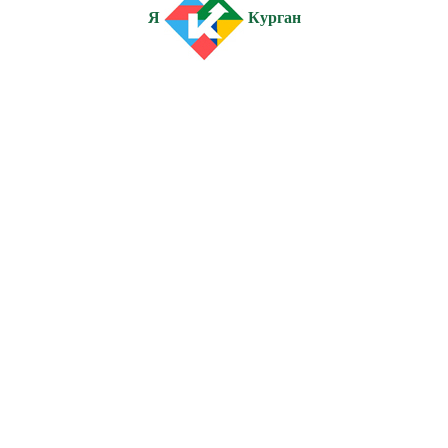
Я
Курган