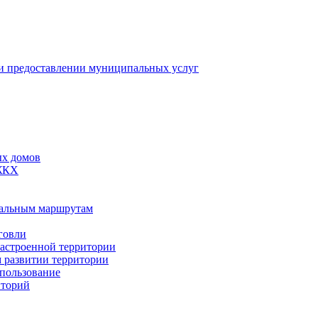
 предоставлении муниципальных услуг
ых домов
 ЖКХ
пальным маршрутам
говли
застроенной территории
м развитии территории
спользование
иторий