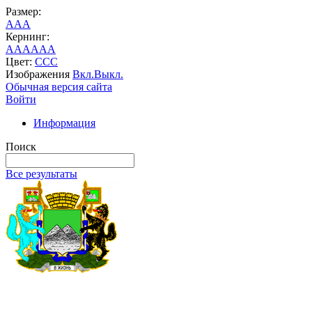
Размер:
A
A
A
Кернинг:
AA
AA
AA
Цвет:
C
C
C
Изображения
Вкл.
Выкл.
Обычная версия сайта
Войти
Информация
Поиск
Все результаты