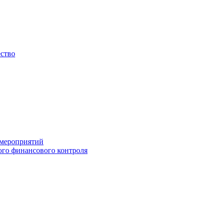
ество
 мероприятий
го финансового контроля