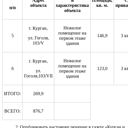
Адрес
и
Площадь,
С
объекта
характеристика
кв. м.
прива
п/п
объекта
Нежилое
г. Курган,
помещение на
5
146,9
3 к
ул. Гоголя,
первом этаже
103/V
здания
Нежилое
г. Курган,
помещение на
6
123,0
3 к
ул.
первом этаже
Гоголя,103/VII
здания
ИТОГО:
269,9
ВСЕГО:
876,7
2. Опубликовать настоящее решение в газете «Курган и