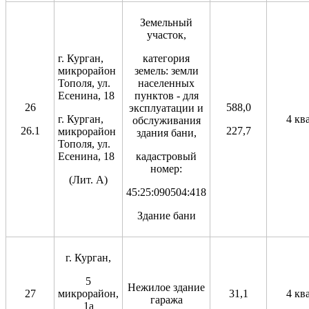
Земельный
участок,
г. Курган,
категория
микрорайон
земель: земли
Тополя, ул.
населенных
Есенина, 18
пунктов - для
26
588,0
эксплуатации и
г. Курган,
4 кв
обслуживания
26.1
227,7
микрорайон
здания бани,
Тополя, ул.
Есенина, 18
кадастровый
номер:
(Лит. А)
45:25:090504:418
Здание бани
г. Курган,
5
Нежилое здание
27
микрорайон,
31,1
4 кв
гаража
1а