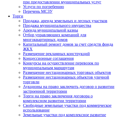
при предоставлении муниципальных услуг
Услуги по погребению
Перечень МСЗУ
Торги
Продажа, аренда земельных и лесных участков
Продажа муниципального имущества
Аренда муниципальной казны
Отбор управляющих компаний для
многоквартирных домов
Капитальный ремонт домов за счет средств фонда
ЖКХ
Размещение рекламных конструкций
Концессионные соглашения
Конкурсы на осуществление перевозок по
муниципальным маршрутам
Размещение нестационарных торговых объектов
Размещение нестационарных объектов уличной
торговли
Аукционы на право заключить договор о развитии
застроенной территории
Торги на право заключения договора о
комплексном развитии территории
Свободные земельные участки под коммерческое
использование
Земельные участки под комплексное развитие