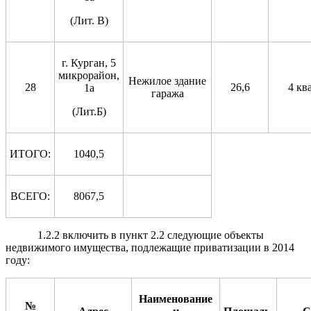
(Лит. В)
г. Курган, 5
микрорайон,
Нежилое здание
28
26,6
4 кв
1а
гаража
(Лит.Б)
ИТОГО:
1040,5
ВСЕГО:
8067,5
1.2.2 включить в пункт 2.2 следующие объекты
недвижимого имущества, подлежащие приватизации в 2014
году:
Наименование
№