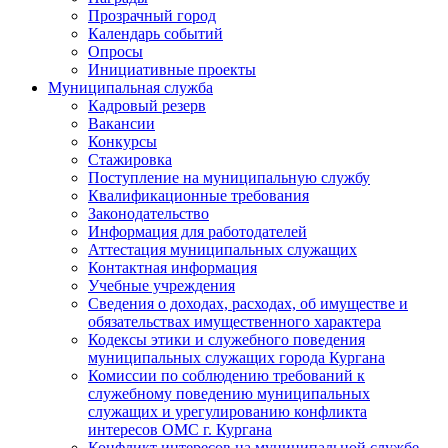
Прозрачный город
Календарь событий
Опросы
Инициативные проекты
Муниципальная служба
Кадровый резерв
Вакансии
Конкурсы
Стажировка
Поступление на муниципальную службу
Квалификационные требования
Законодательство
Информация для работодателей
Аттестация муниципальных служащих
Контактная информация
Учебные учреждения
Сведения о доходах, расходах, об имуществе и
обязательствах имущественного характера
Кодексы этики и служебного поведения
муниципальных служащих города Кургана
Комиссии по соблюдению требований к
служебному поведению муниципальных
служащих и урегулированию конфликта
интересов ОМС г. Кургана
Конфликт интересов на муниципальной службе