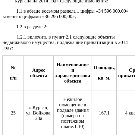
Кургана на 2014 год» следующие изменения:
1.1 в абзаце восьмом раздела 1 цифры «34 596 000,00»
заменить цифрами «36 296 000,00»;
1.2 в разделе 2:
1.2.1 включить в пункт 2.1 следующие объекты
недвижимого имущества, подлежащие приватизации в 2014
году:
Наименование
№
Площадь,
Адрес
и
Ср
объекта
характеристика
приват
п/п
кв. м.
объекта
Нежилое
помещение в
г. Курган,
подвале здания
25
ул. Войкова,
167,1
4 кв
(номера на
23а
поэтажном
плане:1-10)