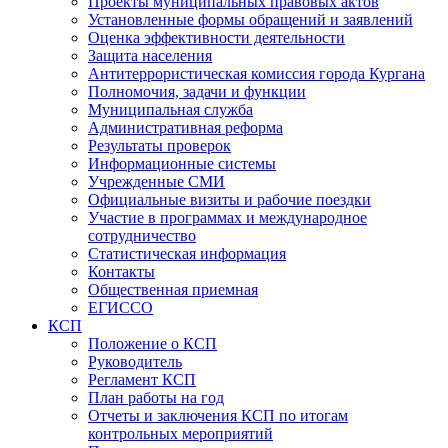
Проекты муниципальных правовых актов
Установленные формы обращений и заявлений
Оценка эффективности деятельности
Защита населения
Антитеррористическая комиссия города Кургана
Полномочия, задачи и функции
Муниципальная служба
Административная реформа
Результаты проверок
Информационные системы
Учрежденные СМИ
Официальные визиты и рабочие поездки
Участие в программах и международное
сотрудничество
Статистическая информация
Контакты
Общественная приемная
ЕГИССО
КСП
Положение о КСП
Руководитель
Регламент КСП
План работы на год
Отчеты и заключения КСП по итогам
контрольных мероприятий