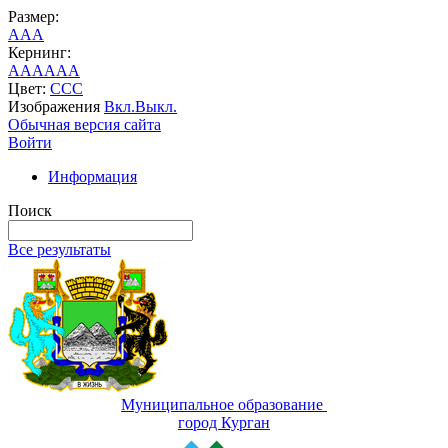
Размер:
A
A
A
Кернинг:
AA
AA
AA
Цвет:
C
C
C
Изображения
Вкл.
Выкл.
Обычная версия сайта
Войти
Информация
Поиск
Все результаты
Муниципальное образование
город Курган