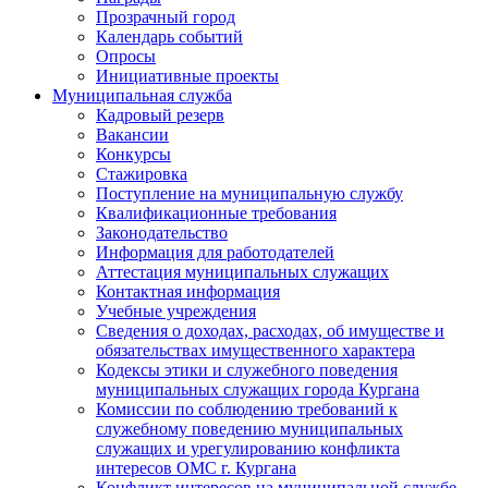
Прозрачный город
Календарь событий
Опросы
Инициативные проекты
Муниципальная служба
Кадровый резерв
Вакансии
Конкурсы
Стажировка
Поступление на муниципальную службу
Квалификационные требования
Законодательство
Информация для работодателей
Аттестация муниципальных служащих
Контактная информация
Учебные учреждения
Сведения о доходах, расходах, об имуществе и
обязательствах имущественного характера
Кодексы этики и служебного поведения
муниципальных служащих города Кургана
Комиссии по соблюдению требований к
служебному поведению муниципальных
служащих и урегулированию конфликта
интересов ОМС г. Кургана
Конфликт интересов на муниципальной службе