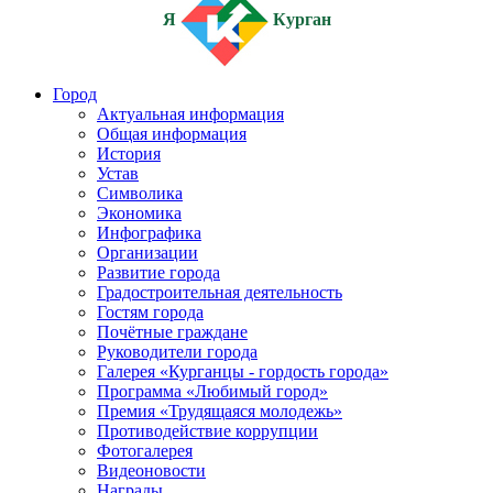
Я
Курган
Город
Актуальная информация
Общая информация
История
Устав
Символика
Экономика
Инфографика
Организации
Развитие города
Градостроительная деятельность
Гостям города
Почётные граждане
Руководители города
Галерея «Курганцы - гордость города»
Программа «Любимый город»
Премия «Трудящаяся молодежь»
Противодействие коррупции
Фотогалерея
Видеоновости
Награды