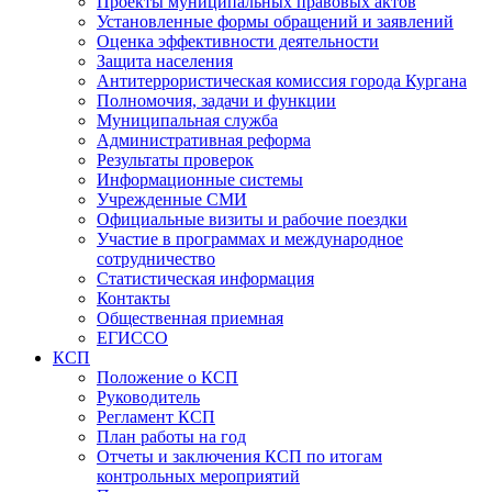
Проекты муниципальных правовых актов
Установленные формы обращений и заявлений
Оценка эффективности деятельности
Защита населения
Антитеррористическая комиссия города Кургана
Полномочия, задачи и функции
Муниципальная служба
Административная реформа
Результаты проверок
Информационные системы
Учрежденные СМИ
Официальные визиты и рабочие поездки
Участие в программах и международное
сотрудничество
Статистическая информация
Контакты
Общественная приемная
ЕГИССО
КСП
Положение о КСП
Руководитель
Регламент КСП
План работы на год
Отчеты и заключения КСП по итогам
контрольных мероприятий