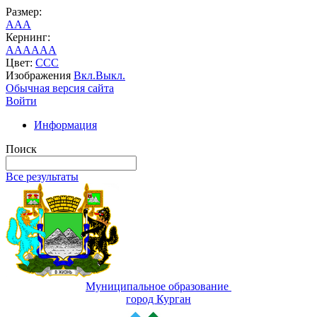
Размер:
A
A
A
Кернинг:
AA
AA
AA
Цвет:
C
C
C
Изображения
Вкл.
Выкл.
Обычная версия сайта
Войти
Информация
Поиск
Все результаты
Муниципальное образование
город Курган