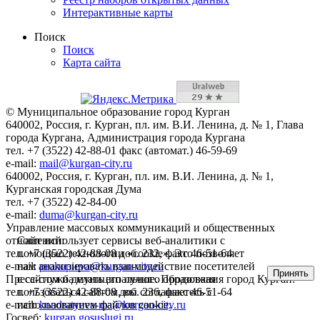
Интерактивные карты
Поиск
Поиск
Карта сайта
© Муниципальное образование город Курган
640002, Россия, г. Курган, пл. им. В.И. Ленина, д. № 1, Глава
города Кургана, Администрация города Кургана
тел. +7 (3522) 42-88-01 факс (автомат.) 46-59-69
e-mail:
mail@kurgan-city.ru
640002, Россия, г. Курган, пл. им. В.И. Ленина, д. № 1,
Курганская городская Дума
тел. +7 (3522) 42-84-00
e-mail:
duma@kurgan-city.ru
Управление массовых коммуникаций и общественных
отношений:
Сайт использует сервисы веб-аналитики с
тел. +7 (3522) 42-88-08 доб. 232, факс 46-51-64
помощью технологии «cookie». Это позволяет
e-mail:
prokopieva@kurgan-city.ru
нам анализировать взаимодействие посетителей
Принять
Пресс-служба муниципального образования город Курган:
с сайтом и делать его лучше. Продолжая
тел. +7 (3522) 42-88-08 доб. 236, факс 46-51-64
пользоваться сайтом, вы соглашаетесь с
e-mail:
kondratyeva-ma@kurgan-city.ru
использованием файлов cookie.
Госвеб:
kurgan.gosuslugi.ru