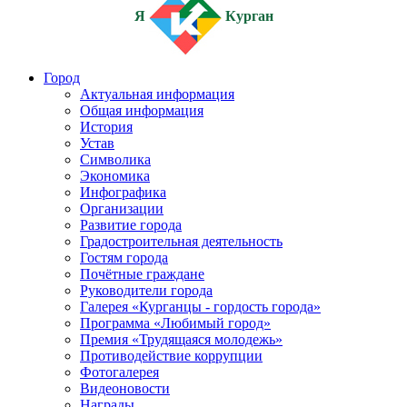
Я
Курган
Город
Актуальная информация
Общая информация
История
Устав
Символика
Экономика
Инфографика
Организации
Развитие города
Градостроительная деятельность
Гостям города
Почётные граждане
Руководители города
Галерея «Курганцы - гордость города»
Программа «Любимый город»
Премия «Трудящаяся молодежь»
Противодействие коррупции
Фотогалерея
Видеоновости
Награды