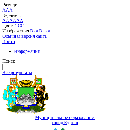
Размер:
A
A
A
Кернинг:
AA
AA
AA
Цвет:
C
C
C
Изображения
Вкл.
Выкл.
Обычная версия сайта
Войти
Информация
Поиск
Все результаты
Муниципальное образование
город Курган