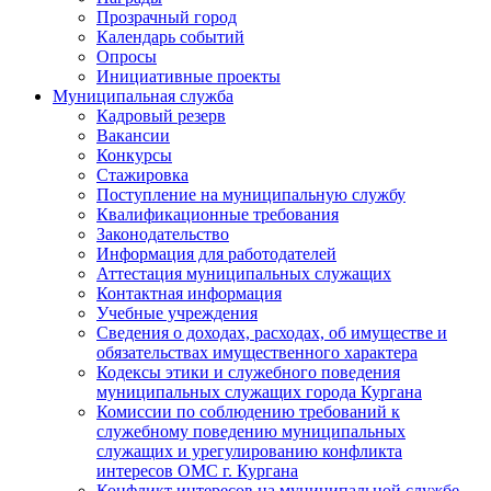
Прозрачный город
Календарь событий
Опросы
Инициативные проекты
Муниципальная служба
Кадровый резерв
Вакансии
Конкурсы
Стажировка
Поступление на муниципальную службу
Квалификационные требования
Законодательство
Информация для работодателей
Аттестация муниципальных служащих
Контактная информация
Учебные учреждения
Сведения о доходах, расходах, об имуществе и
обязательствах имущественного характера
Кодексы этики и служебного поведения
муниципальных служащих города Кургана
Комиссии по соблюдению требований к
служебному поведению муниципальных
служащих и урегулированию конфликта
интересов ОМС г. Кургана
Конфликт интересов на муниципальной службе