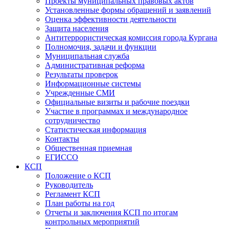
Проекты муниципальных правовых актов
Установленные формы обращений и заявлений
Оценка эффективности деятельности
Защита населения
Антитеррористическая комиссия города Кургана
Полномочия, задачи и функции
Муниципальная служба
Административная реформа
Результаты проверок
Информационные системы
Учрежденные СМИ
Официальные визиты и рабочие поездки
Участие в программах и международное
сотрудничество
Статистическая информация
Контакты
Общественная приемная
ЕГИССО
КСП
Положение о КСП
Руководитель
Регламент КСП
План работы на год
Отчеты и заключения КСП по итогам
контрольных мероприятий