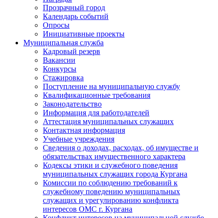
Прозрачный город
Календарь событий
Опросы
Инициативные проекты
Муниципальная служба
Кадровый резерв
Вакансии
Конкурсы
Стажировка
Поступление на муниципальную службу
Квалификационные требования
Законодательство
Информация для работодателей
Аттестация муниципальных служащих
Контактная информация
Учебные учреждения
Сведения о доходах, расходах, об имуществе и
обязательствах имущественного характера
Кодексы этики и служебного поведения
муниципальных служащих города Кургана
Комиссии по соблюдению требований к
служебному поведению муниципальных
служащих и урегулированию конфликта
интересов ОМС г. Кургана
Конфликт интересов на муниципальной службе