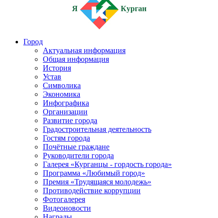
Я
Курган
Город
Актуальная информация
Общая информация
История
Устав
Символика
Экономика
Инфографика
Организации
Развитие города
Градостроительная деятельность
Гостям города
Почётные граждане
Руководители города
Галерея «Курганцы - гордость города»
Программа «Любимый город»
Премия «Трудящаяся молодежь»
Противодействие коррупции
Фотогалерея
Видеоновости
Награды