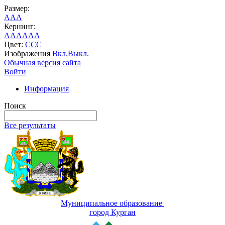
Размер:
A
A
A
Кернинг:
AA
AA
AA
Цвет:
C
C
C
Изображения
Вкл.
Выкл.
Обычная версия сайта
Войти
Информация
Поиск
Все результаты
Муниципальное образование
город Курган