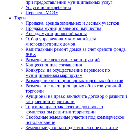
при предоставлении муниципальных услуг
Услуги по погребению
Перечень МСЗУ
Торги
Продажа, аренда земельных и лесных участков
Продажа муниципального имущества
Аренда муниципальной казны
Отбор управляющих компаний для
многоквартирных домов
Капитальный ремонт домов за счет средств фонда
ЖКХ
Размещение рекламных конструкций
Концессионные соглашения
Конкурсы на осуществление перевозок по
муниципальным маршрутам
Размещение нестационарных торговых объектов
Размещение нестационарных объектов уличной
торговли
Аукционы на право заключить договор о развитии
застроенной территории
Торги на право заключения договора о
комплексном развитии территории
Свободные земельные участки под коммерческое
использование
Земельные участки под комплексное развитие