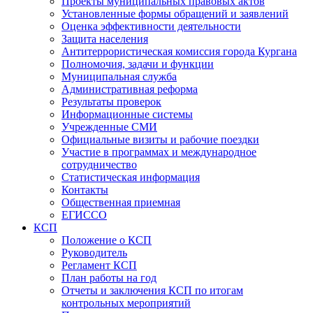
Проекты муниципальных правовых актов
Установленные формы обращений и заявлений
Оценка эффективности деятельности
Защита населения
Антитеррористическая комиссия города Кургана
Полномочия, задачи и функции
Муниципальная служба
Административная реформа
Результаты проверок
Информационные системы
Учрежденные СМИ
Официальные визиты и рабочие поездки
Участие в программах и международное
сотрудничество
Статистическая информация
Контакты
Общественная приемная
ЕГИССО
КСП
Положение о КСП
Руководитель
Регламент КСП
План работы на год
Отчеты и заключения КСП по итогам
контрольных мероприятий