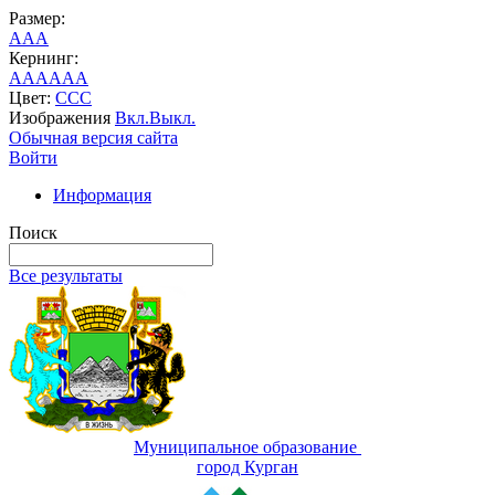
Размер:
A
A
A
Кернинг:
AA
AA
AA
Цвет:
C
C
C
Изображения
Вкл.
Выкл.
Обычная версия сайта
Войти
Информация
Поиск
Все результаты
Муниципальное образование
город Курган