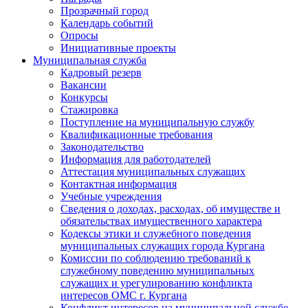
Прозрачный город
Календарь событий
Опросы
Инициативные проекты
Муниципальная служба
Кадровый резерв
Вакансии
Конкурсы
Стажировка
Поступление на муниципальную службу
Квалификационные требования
Законодательство
Информация для работодателей
Аттестация муниципальных служащих
Контактная информация
Учебные учреждения
Сведения о доходах, расходах, об имуществе и
обязательствах имущественного характера
Кодексы этики и служебного поведения
муниципальных служащих города Кургана
Комиссии по соблюдению требований к
служебному поведению муниципальных
служащих и урегулированию конфликта
интересов ОМС г. Кургана
Конфликт интересов на муниципальной службе