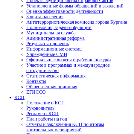
Проекты муниципальных правовых актов
Установленные формы обращений и заявлений
Оценка эффективности деятельности
Защита населения
Антитеррористическая комиссия города Кургана
Полномочия, задачи и функции
Муниципальная служба
Административная реформа
Результаты проверок
Информационные системы
Учрежденные СМИ
Официальные визиты и рабочие поездки
Участие в программах и международное
сотрудничество
Статистическая информация
Контакты
Общественная приемная
ЕГИССО
КСП
Положение о КСП
Руководитель
Регламент КСП
План работы на год
Отчеты и заключения КСП по итогам
контрольных мероприятий