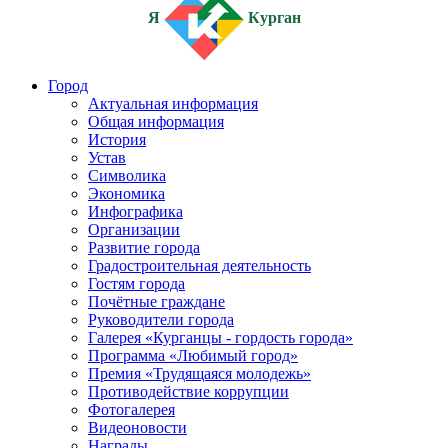
Я
Курган
Город
Актуальная информация
Общая информация
История
Устав
Символика
Экономика
Инфографика
Организации
Развитие города
Градостроительная деятельность
Гостям города
Почётные граждане
Руководители города
Галерея «Курганцы - гордость города»
Программа «Любимый город»
Премия «Трудящаяся молодежь»
Противодействие коррупции
Фотогалерея
Видеоновости
Награды