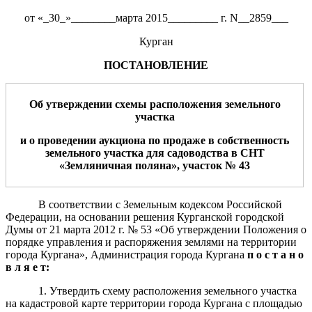
от «_30_»________марта 2015_________ г. N__2859___
Курган
ПОСТАНОВЛЕНИЕ
Об утверждении схем
ы
расположения земельн
ого
участк
а
и
о проведении аукциона по продаже в собственность
земельного участка
для
садоводства
в
СНТ
«Земляничная поляна», участок №
4
3
В соответствии с Земельным кодексом Российской
Федерации, на основании решения Курганской городской
Думы от 21 марта 2012 г. № 53 «Об утверждении Положения о
порядке управления и распоряжения землями на территории
города Кургана», Администрация города Кургана
п о с т а н о
в л я е т:
1. Утвердить схему расположения земельного участка
на кадастровой карте территории города Кургана с площадью