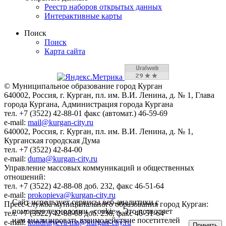
Реестр наборов открытых данных
Интерактивные карты
Поиск
Поиск
Карта сайта
© Муниципальное образование город Курган
640002, Россия, г. Курган, пл. им. В.И. Ленина, д. № 1, Глава
города Кургана, Администрация города Кургана
тел. +7 (3522) 42-88-01 факс (автомат.) 46-59-69
e-mail:
mail@kurgan-city.ru
640002, Россия, г. Курган, пл. им. В.И. Ленина, д. № 1,
Курганская городская Дума
тел. +7 (3522) 42-84-00
e-mail:
duma@kurgan-city.ru
Управление массовых коммуникаций и общественных
отношений:
тел. +7 (3522) 42-88-08 доб. 232, факс 46-51-64
e-mail:
prokopieva@kurgan-city.ru
Сайт использует сервисы веб-аналитики с
Пресс-служба муниципального образования город Курган:
помощью технологии «cookie». Это позволяет
тел. +7 (3522) 42-88-08 доб. 236, факс 46-51-64
нам анализировать взаимодействие посетителей
e-mail:
kondratyeva-ma@kurgan-city.ru
Принять