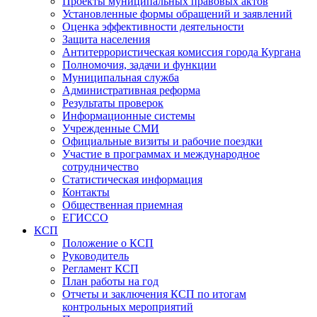
Проекты муниципальных правовых актов
Установленные формы обращений и заявлений
Оценка эффективности деятельности
Защита населения
Антитеррористическая комиссия города Кургана
Полномочия, задачи и функции
Муниципальная служба
Административная реформа
Результаты проверок
Информационные системы
Учрежденные СМИ
Официальные визиты и рабочие поездки
Участие в программах и международное
сотрудничество
Статистическая информация
Контакты
Общественная приемная
ЕГИССО
КСП
Положение о КСП
Руководитель
Регламент КСП
План работы на год
Отчеты и заключения КСП по итогам
контрольных мероприятий