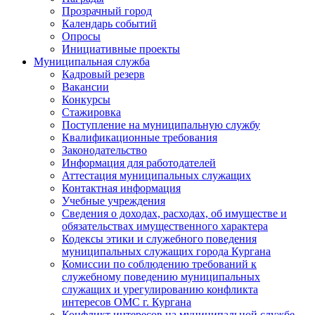
Прозрачный город
Календарь событий
Опросы
Инициативные проекты
Муниципальная служба
Кадровый резерв
Вакансии
Конкурсы
Стажировка
Поступление на муниципальную службу
Квалификационные требования
Законодательство
Информация для работодателей
Аттестация муниципальных служащих
Контактная информация
Учебные учреждения
Сведения о доходах, расходах, об имуществе и
обязательствах имущественного характера
Кодексы этики и служебного поведения
муниципальных служащих города Кургана
Комиссии по соблюдению требований к
служебному поведению муниципальных
служащих и урегулированию конфликта
интересов ОМС г. Кургана
Конфликт интересов на муниципальной службе