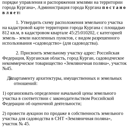
порядке управления и распоряжения землями на территории
города Кургана», Администрация города Кургана
п о с т а н о
в л я е т:
1. Утвердить схему расположения земельного участка
на кадастровой карте территории города Кургана с площадью
812 кв.м, в кадастровом квартале 45:25:010202, с категорией
земель - земли населенных пунктов, с видом разрешенного
использования «садоводство» (для садоводства).
2. Присвоить земельному участку адрес: Российская
Федерация, Курганская область, город Курган, садоводческое
некоммерческое товарищество «Земляничная поляна», участок
№45.
Департаменту архитектуры, имущественных и земельных
отношений:
1) организовать определение начальной цены земельного
участка в соответствии с законодательством Российской
Федерации об оценочной деятельности;
2) провести аукцион по продаже в собственность земельного
участка для садоводства в СНТ «Земляничная поляна»,
участок № 45.