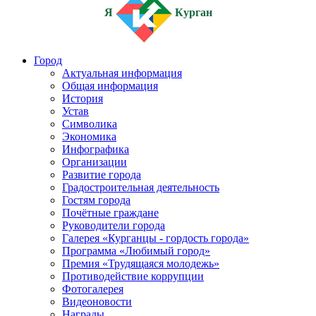
Я
Курган
Город
Актуальная информация
Общая информация
История
Устав
Символика
Экономика
Инфографика
Организации
Развитие города
Градостроительная деятельность
Гостям города
Почётные граждане
Руководители города
Галерея «Курганцы - гордость города»
Программа «Любимый город»
Премия «Трудящаяся молодежь»
Противодействие коррупции
Фотогалерея
Видеоновости
Награды