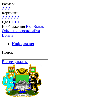
Размер:
A
A
A
Кернинг:
AA
AA
AA
Цвет:
C
C
C
Изображения
Вкл.
Выкл.
Обычная версия сайта
Войти
Информация
Поиск
Все результаты