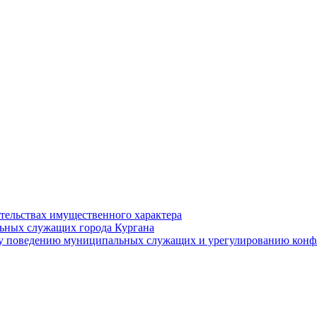
ательствах имущественного характера
ьных служащих города Кургана
у поведению муниципальных служащих и урегулированию конфл