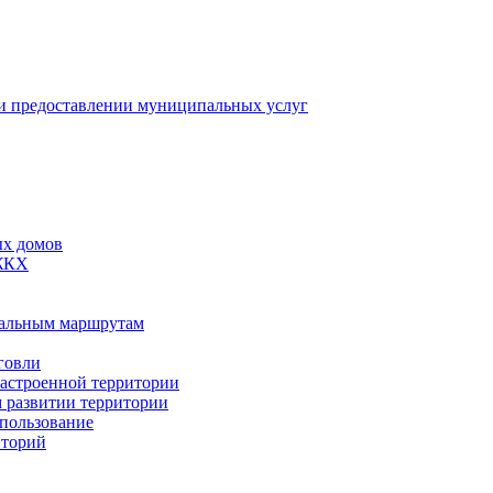
 предоставлении муниципальных услуг
ых домов
 ЖКХ
пальным маршрутам
говли
застроенной территории
м развитии территории
спользование
иторий