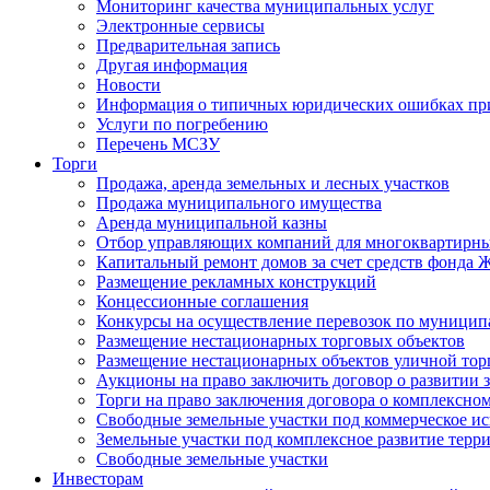
Мониторинг качества муниципальных услуг
Электронные сервисы
Предварительная запись
Другая информация
Новости
Информация о типичных юридических ошибках при
Услуги по погребению
Перечень МСЗУ
Торги
Продажа, аренда земельных и лесных участков
Продажа муниципального имущества
Аренда муниципальной казны
Отбор управляющих компаний для многоквартирн
Капитальный ремонт домов за счет средств фонда
Размещение рекламных конструкций
Концессионные соглашения
Конкурсы на осуществление перевозок по муници
Размещение нестационарных торговых объектов
Размещение нестационарных объектов уличной тор
Аукционы на право заключить договор о развитии 
Торги на право заключения договора о комплексно
Свободные земельные участки под коммерческое и
Земельные участки под комплексное развитие терр
Свободные земельные участки
Инвесторам