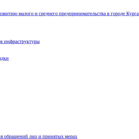
звитию малого и среднего предпринимательства в городе Курга
ов инфраструктуры
адки
ия обращений лиц и принятых мерах