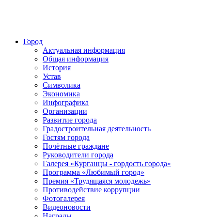
Город
Актуальная информация
Общая информация
История
Устав
Символика
Экономика
Инфографика
Организации
Развитие города
Градостроительная деятельность
Гостям города
Почётные граждане
Руководители города
Галерея «Курганцы - гордость города»
Программа «Любимый город»
Премия «Трудящаяся молодежь»
Противодействие коррупции
Фотогалерея
Видеоновости
Награды