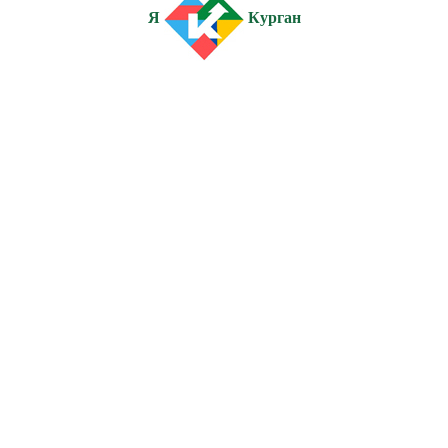
Я
Курган