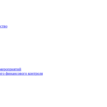
ество
 мероприятий
го финансового контроля