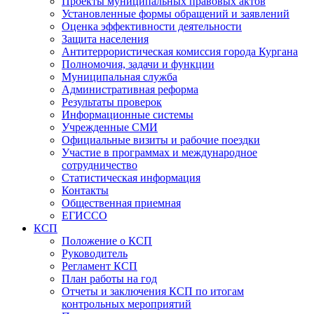
Проекты муниципальных правовых актов
Установленные формы обращений и заявлений
Оценка эффективности деятельности
Защита населения
Антитеррористическая комиссия города Кургана
Полномочия, задачи и функции
Муниципальная служба
Административная реформа
Результаты проверок
Информационные системы
Учрежденные СМИ
Официальные визиты и рабочие поездки
Участие в программах и международное
сотрудничество
Статистическая информация
Контакты
Общественная приемная
ЕГИССО
КСП
Положение о КСП
Руководитель
Регламент КСП
План работы на год
Отчеты и заключения КСП по итогам
контрольных мероприятий