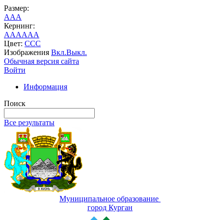
Размер:
A
A
A
Кернинг:
AA
AA
AA
Цвет:
C
C
C
Изображения
Вкл.
Выкл.
Обычная версия сайта
Войти
Информация
Поиск
Все результаты
Муниципальное образование
город Курган