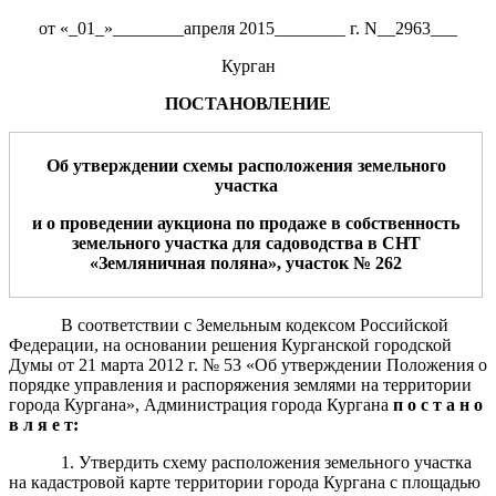
от «_01_»________апреля 2015________ г. N__2963___
Курган
ПОСТАНОВЛЕНИЕ
Об утверждении схем
ы
расположения земельн
ого
участк
а
и
о проведении аукциона по продаже в собственность
земельного участка
для
садоводства
в
СНТ
«Земляничная поляна», участок №
2
62
В соответствии с Земельным кодексом Российской
Федерации, на основании решения Курганской городской
Думы от 21 марта 2012 г. № 53 «Об утверждении Положения о
порядке управления и распоряжения землями на территории
города Кургана», Администрация города Кургана
п о с т а н о
в л я е т:
1. Утвердить схему расположения земельного участка
на кадастровой карте территории города Кургана с площадью