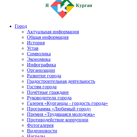
Я
Курган
Город
Актуальная информация
Общая информация
История
Устав
Символика
Экономика
Инфографика
Организации
Развитие города
Градостроительная деятельность
Гостям города
Почётные граждане
Руководители города
Галерея «Курганцы - гордость города»
Программа «Любимый город»
Премия «Трудящаяся молодежь»
Противодействие коррупции
Фотогалерея
Видеоновости
Награды