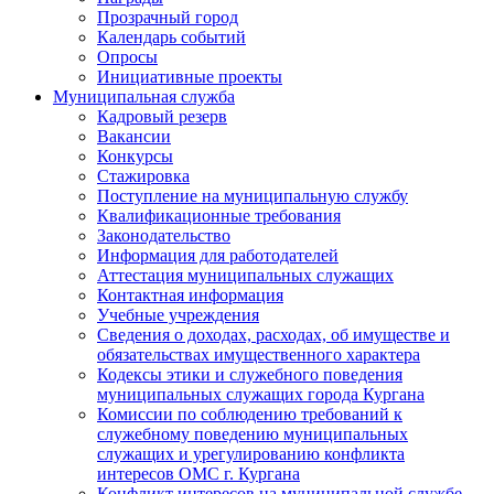
Прозрачный город
Календарь событий
Опросы
Инициативные проекты
Муниципальная служба
Кадровый резерв
Вакансии
Конкурсы
Стажировка
Поступление на муниципальную службу
Квалификационные требования
Законодательство
Информация для работодателей
Аттестация муниципальных служащих
Контактная информация
Учебные учреждения
Сведения о доходах, расходах, об имуществе и
обязательствах имущественного характера
Кодексы этики и служебного поведения
муниципальных служащих города Кургана
Комиссии по соблюдению требований к
служебному поведению муниципальных
служащих и урегулированию конфликта
интересов ОМС г. Кургана
Конфликт интересов на муниципальной службе