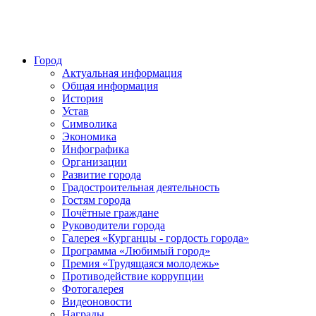
Город
Актуальная информация
Общая информация
История
Устав
Символика
Экономика
Инфографика
Организации
Развитие города
Градостроительная деятельность
Гостям города
Почётные граждане
Руководители города
Галерея «Курганцы - гордость города»
Программа «Любимый город»
Премия «Трудящаяся молодежь»
Противодействие коррупции
Фотогалерея
Видеоновости
Награды