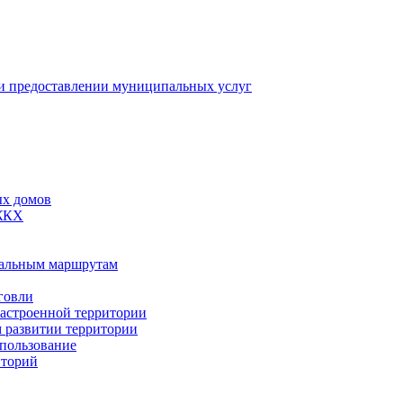
 предоставлении муниципальных услуг
ых домов
 ЖКХ
пальным маршрутам
говли
застроенной территории
м развитии территории
спользование
иторий