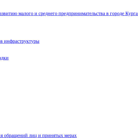
звитию малого и среднего предпринимательства в городе Курга
ов инфраструктуры
адки
ия обращений лиц и принятых мерах