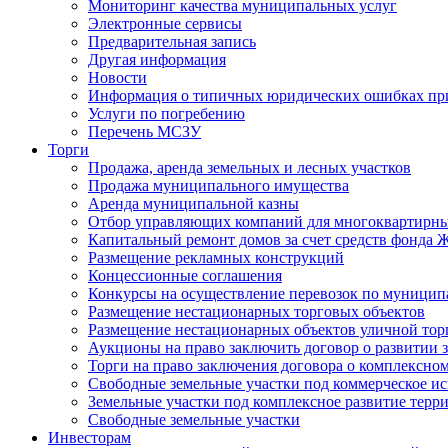
Мониторинг качества муниципальных услуг
Электронные сервисы
Предварительная запись
Другая информация
Новости
Информация о типичных юридических ошибках при
Услуги по погребению
Перечень МСЗУ
Торги
Продажа, аренда земельных и лесных участков
Продажа муниципального имущества
Аренда муниципальной казны
Отбор управляющих компаний для многоквартирн
Капитальный ремонт домов за счет средств фонда
Размещение рекламных конструкций
Концессионные соглашения
Конкурсы на осуществление перевозок по муници
Размещение нестационарных торговых объектов
Размещение нестационарных объектов уличной тор
Аукционы на право заключить договор о развитии 
Торги на право заключения договора о комплексно
Свободные земельные участки под коммерческое и
Земельные участки под комплексное развитие терр
Свободные земельные участки
Инвесторам