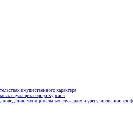
ательствах имущественного характера
ьных служащих города Кургана
у поведению муниципальных служащих и урегулированию конфл