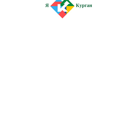
Я
Курган