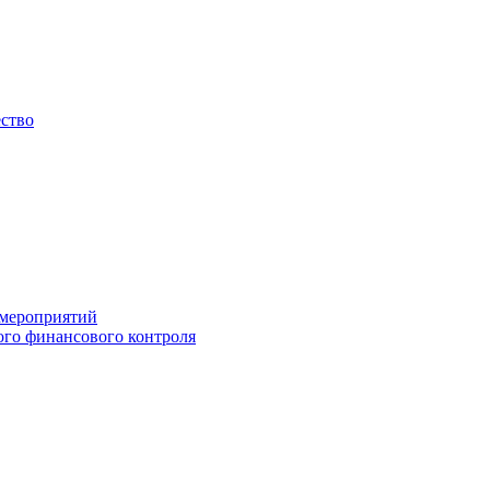
ество
 мероприятий
го финансового контроля