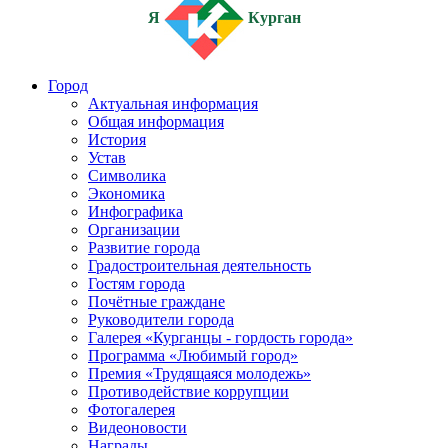
Я
Курган
Город
Актуальная информация
Общая информация
История
Устав
Символика
Экономика
Инфографика
Организации
Развитие города
Градостроительная деятельность
Гостям города
Почётные граждане
Руководители города
Галерея «Курганцы - гордость города»
Программа «Любимый город»
Премия «Трудящаяся молодежь»
Противодействие коррупции
Фотогалерея
Видеоновости
Награды