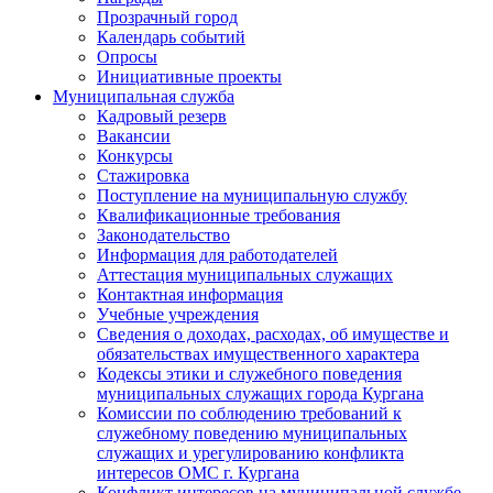
Прозрачный город
Календарь событий
Опросы
Инициативные проекты
Муниципальная служба
Кадровый резерв
Вакансии
Конкурсы
Стажировка
Поступление на муниципальную службу
Квалификационные требования
Законодательство
Информация для работодателей
Аттестация муниципальных служащих
Контактная информация
Учебные учреждения
Сведения о доходах, расходах, об имуществе и
обязательствах имущественного характера
Кодексы этики и служебного поведения
муниципальных служащих города Кургана
Комиссии по соблюдению требований к
служебному поведению муниципальных
служащих и урегулированию конфликта
интересов ОМС г. Кургана
Конфликт интересов на муниципальной службе