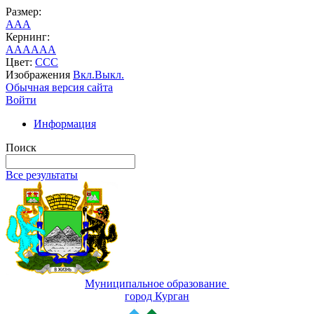
Размер:
A
A
A
Кернинг:
AA
AA
AA
Цвет:
C
C
C
Изображения
Вкл.
Выкл.
Обычная версия сайта
Войти
Информация
Поиск
Все результаты
Муниципальное образование
город Курган