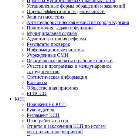
Проекты муниципальных правовых актов
Установленные формы обращений и заявлений
Оценка эффективности деятельности
Защита населения
Антитеррористическая комиссия города Кургана
Полномочия, задачи и функции
Муниципальная служба
Административная реформа
Результаты проверок
Информационные системы
Учрежденные СМИ
Официальные визиты и рабочие поездки
Участие в программах и международное
сотрудничество
Статистическая информация
Контакты
Общественная приемная
ЕГИССО
КСП
Положение о КСП
Руководитель
Регламент КСП
План работы на год
Отчеты и заключения КСП по итогам
контрольных мероприятий